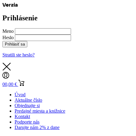
Prihlásenie
Meno
Heslo
Prihlásiť sa
Stratili ste heslo?
0
0,00
€
Úvod
Aktuálne číslo
Objednajte si
Predajné miesta a knižnice
Kontakt
Podporte nás
Darujte nám 2% z dane