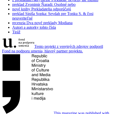
preklad
Zvonimir Ňaradi: Osobné nebo
nové knihy
Prekladatelia odporúčajú
preklad
Siniša Sopka: Sevdah pre Tonku S. & čosi
neuveriteľné
recenzia
Dva nové preklady Modiana
Autori a autorky tohto čísla
Tiráž
Tento projekt z verejných zdrojov podporil
Fond na podporu umenia, hlavný partner projektu.
This magazine was published with