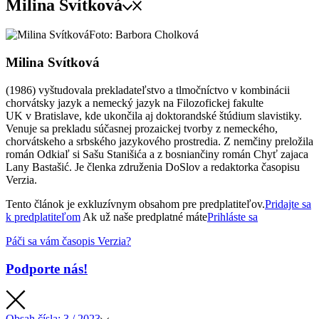
Milina Svítková
Foto: Barbora Cholková
Milina Svítková
(1986) vyštudovala prekladateľstvo a tlmočníctvo v kombinácii
chorvátsky jazyk a nemecký jazyk na Filozofickej fakulte
UK v Bratislave, kde ukončila aj doktorandské štúdium slavistiky.
Venuje sa prekladu súčasnej prozaickej tvorby z nemeckého,
chorvátskeho a srbského jazykového prostredia. Z nemčiny preložila
román Odkiaľ si Sašu Stanišića a z bosniančiny román Chyť zajaca
Lany Bastašić. Je členka združenia DoSlov a redaktorka časopisu
Verzia.
Tento článok je exkluzívnym obsahom pre predplatiteľov.
Pridajte sa
k predplatiteľom
Ak už naše predplatné máte
Prihláste sa
Páči sa vám časopis Verzia?
Podporte nás!
Obsah
čísla: 3 / 2023