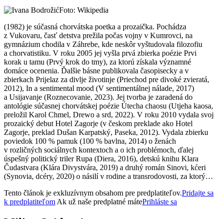
Foto: Wikipedia
(1982) je súčasná chorvátska poetka a prozaička. Pochádza
z Vukovaru, časť detstva prežila počas vojny v Kumrovci, na
gymnázium chodila v Záhrebe, kde neskôr vyštudovala filozofiu
a chorvatistiku. V roku 2005 jej vyšla prvá zbierka poézie Prvi
korak u tamu (Prvý krok do tmy), za ktorú získala významné
domáce ocenenia. Ďalšie básne publikovala časopisecky a v
zbierkach Prijelaz za divlje životinje (Priechod pre divoké zvieratá,
2012), In a sentimental mood (V sentimentálnej nálade, 2017)
a Usijavanje (Roznecovanie, 2023). Jej tvorba je zaradená do
antológie súčasnej chorvátskej poézie Útecha chaosu (Utjeha kaosa,
preložil Karol Chmel, Drewo a srd, 2022). V roku 2010 vydala svoj
prozaický debut Hotel Zagorje (v českom preklade ako Hotel
Zagorje, preklad Dušan Karpatský, Paseka, 2012). Vydala zbierku
poviedok 100 % pamuk (100 % bavlna, 2014) o ženách
v rozličných sociálnych kontextoch a o ich problémoch, ďalej
úspešný politický triler Rupa (Diera, 2016), detskú knihu Klara
Čudastvara (Klára Divystvára, 2019) a druhý román Sinovi, kćeri
(Synovia, dcéry, 2020) o násilí v rodine a transrodovosti, za ktorý…
Tento článok je exkluzívnym obsahom pre predplatiteľov.
Pridajte sa
k predplatiteľom
Ak už naše predplatné máte
Prihláste sa