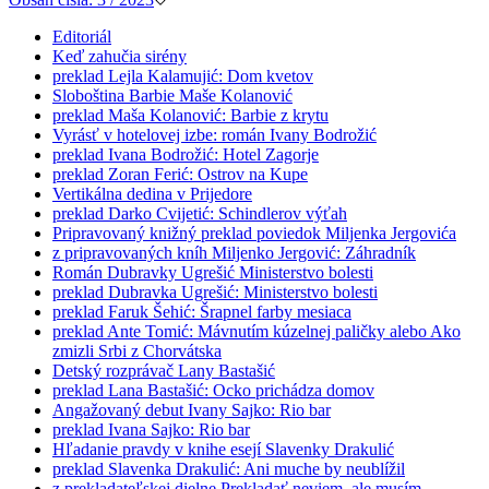
Editoriál
Keď zahučia sirény
preklad
Lejla Kalamujić: Dom kvetov
Sloboština Barbie Maše Kolanović
preklad
Maša Kolanović: Barbie z krytu
Vyrásť v hotelovej izbe: román Ivany Bodrožić
preklad
Ivana Bodrožić: Hotel Zagorje
preklad
Zoran Ferić: Ostrov na Kupe
Vertikálna dedina v Prijedore
preklad
Darko Cvijetić: Schindlerov výťah
Pripravovaný knižný preklad poviedok Miljenka Jergovića
z pripravovaných kníh
Miljenko Jergović: Záhradník
Román Dubravky Ugrešić Ministerstvo bolesti
preklad
Dubravka Ugrešić: Ministerstvo bolesti
preklad
Faruk Šehić: Šrapnel farby mesiaca
preklad
Ante Tomić: Mávnutím kúzelnej paličky alebo Ako
zmizli Srbi z Chorvátska
Detský rozprávač Lany Bastašić
preklad
Lana Bastašić: Ocko prichádza domov
Angažovaný debut Ivany Sajko: Rio bar
preklad
Ivana Sajko: Rio bar
Hľadanie pravdy v knihe esejí Slavenky Drakulić
preklad
Slavenka Drakulić: Ani muche by neublížil
z prekladateľskej dielne
Prekladať neviem, ale musím