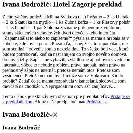
Ivana Bodrožić: Hotel Zagorje
preklad
Z chorvátčiny preložila Milina Svítková (…) Pyžamo – 2 ks Uterák
– 2 ks Škatuľka na mydlo – 1 ks Zubná kefka – 1 ks Plastový pohár
– 1 ks Papuče – 1 pár Stálo na zozname prilepenom z vnútornej
strany sklenených vchodových dverí dievčenského internátu.
„Zapamätáš si to alebo to zapíšeme?“ pýtala sa mama a hrabala sa v
kabelke, kde lovila pero. „Prosím ťa, jasné, že si to zapamätám, nie
som senilná,“ odvetila som a nazrela dnu. To všetko boli veci, ktoré
budem potrebovať, keď sa nasťahujem do svojho nového domova,
do novej izby. Zápis sme vybavili, zvládli sme aj pohovor s vedúcou
internátu, vôbec to nebude problém, práve naopak, mám právo na
prednostný zápis na internát, pretože nemám otca. Pretože som
vysídlenec. Pretože nemám byt. Pretože som z Vukovaru. Kto to
prebije? Zatiaľ čo sa mama rozprávala v kancelárii, sledovala som
dievčatá na chodbách. Nepripadali mi obzvlášť zaujímavé,…
Tento článok je exkluzívnym obsahom pre predplatiteľov.
Pridajte sa
k predplatiteľom
Ak už naše predplatné máte
Prihláste sa
Ivana Bodrožić
Ivana Bodrožić