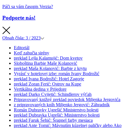
Páči sa vám časopis Verzia?
Podporte nás!
Obsah
čísla: 3 / 2023
Editoriál
Keď zahučia sirény
preklad
Lejla Kalamujić: Dom kvetov
Sloboština Barbie Maše Kolanović
preklad
Maša Kolanović: Barbie z krytu
Vyrásť v hotelovej izbe: román Ivany Bodrožić
preklad
Ivana Bodrožić: Hotel Zagorje
preklad
Zoran Ferić: Ostrov na Kupe
Vertikálna dedina v Prijedore
preklad
Darko Cvijetić: Schindlerov výťah
Pripravovaný knižný preklad poviedok Miljenka Jergovića
z pripravovaných kníh
Miljenko Jergović: Záhradník
Román Dubravky Ugrešić Ministerstvo bolesti
preklad
Dubravka Ugrešić: Ministerstvo bolesti
preklad
Faruk Šehić: Šrapnel farby mesiaca
preklad
Ante Tomić: Mávnutím kúzelnej paličky alebo Ako