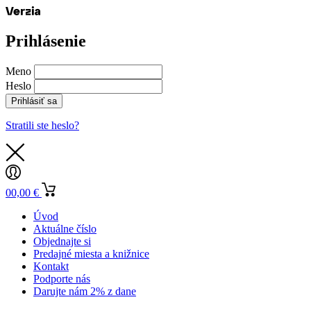
Prihlásenie
Meno
Heslo
Prihlásiť sa
Stratili ste heslo?
0
0,00
€
Úvod
Aktuálne číslo
Objednajte si
Predajné miesta a knižnice
Kontakt
Podporte nás
Darujte nám 2% z dane