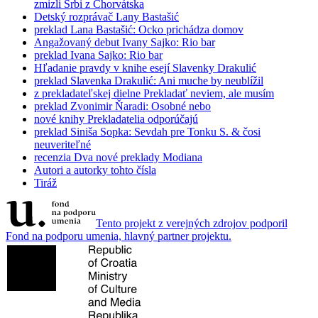
zmizli Srbi z Chorvátska
Detský rozprávač Lany Bastašić
preklad
Lana Bastašić: Ocko prichádza domov
Angažovaný debut Ivany Sajko: Rio bar
preklad
Ivana Sajko: Rio bar
Hľadanie pravdy v knihe esejí Slavenky Drakulić
preklad
Slavenka Drakulić: Ani muche by neublížil
z prekladateľskej dielne
Prekladať neviem, ale musím
preklad
Zvonimir Ňaradi: Osobné nebo
nové knihy
Prekladatelia odporúčajú
preklad
Siniša Sopka: Sevdah pre Tonku S. & čosi
neuveriteľné
recenzia
Dva nové preklady Modiana
Autori a autorky tohto čísla
Tiráž
Tento projekt z verejných zdrojov podporil
Fond na podporu umenia, hlavný partner projektu.