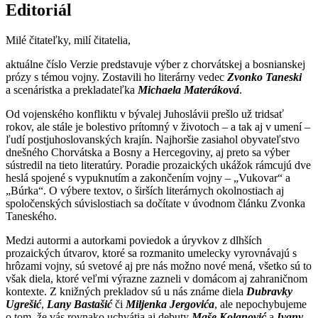
Editoriál
Milé čitateľky, milí čitatelia,
aktuálne číslo Verzie predstavuje výber z chorvátskej a bosnianskej
prózy s témou vojny. Zostavili ho literárny vedec
Zvonko Taneski
a scenáristka a prekladateľka
Michaela Materáková
.
Od vojenského konfliktu v bývalej Juhoslávii prešlo už tridsať
rokov, ale stále je bolestivo prítomný v životoch – a tak aj v umení –
ľudí postjuhoslovanských krajín. Najhoršie zasiahol obyvateľstvo
dnešného Chorvátska a Bosny a Hercegoviny, aj preto sa výber
sústredil na tieto literatúry. Poradie prozaických ukážok rámcujú dve
heslá spojené s vypuknutím a zakončením vojny – „Vukovar“ a
„Búrka“. O výbere textov, o širších literárnych okolnostiach aj
spoločenských súvislostiach sa dočítate v úvodnom článku Zvonka
Taneského.
Medzi autormi a autorkami poviedok a úryvkov z dlhších
prozaických útvarov, ktoré sa rozmanito umelecky vyrovnávajú s
hrôzami vojny, sú svetové aj pre nás možno nové mená, všetko sú to
však diela, ktoré veľmi výrazne zazneli v domácom aj zahraničnom
kontexte. Z knižných prekladov sú u nás známe diela
Dubravky
Ugrešić
,
Lany Bastašić
či
Miljenka Jergovića
, ale nepochybujeme
o tom, že vás rovnako uchvátia aj debuty
Maše Kolanović
a
Ivany