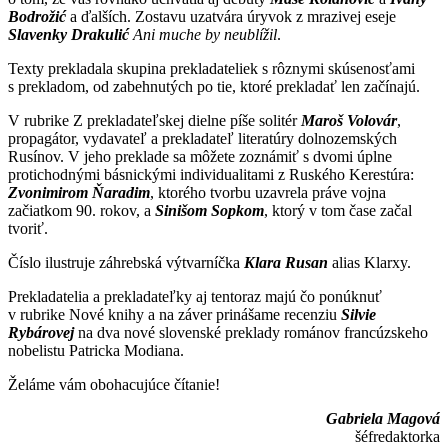
Bodrožić
a ďalších. Zostavu uzatvára úryvok z mrazivej eseje
Slavenky Drakulić
Ani muche by neublížil
.
Texty prekladala skupina prekladateliek s rôznymi skúsenosťami
s prekladom, od zabehnutých po tie, ktoré prekladať len začínajú.
V rubrike Z prekladateľskej dielne píše solitér
Maroš Volovár
,
propagátor, vydavateľ a prekladateľ literatúry dolnozemských
Rusínov. V jeho preklade sa môžete zoznámiť s dvomi úplne
protichodnými básnickými individualitami z Ruského Kerestúra:
Zvonimirom Ňaradim
, ktorého tvorbu uzavrela práve vojna
začiatkom 90. rokov, a
Sinišom Sopkom
, ktorý v tom čase začal
tvoriť.
Číslo ilustruje záhrebská výtvarníčka
Klara Rusan
alias Klarxy.
Prekladatelia a prekladateľky aj tentoraz majú čo ponúknuť
v rubrike Nové knihy a na záver prinášame recenziu
Silvie
Rybárovej
na dva nové slovenské preklady románov francúzskeho
nobelistu Patricka Modiana.
Želáme vám obohacujúce čítanie!
Gabriela Magová
šéfredaktorka