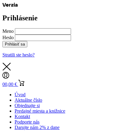
Prihlásenie
Meno
Heslo
Prihlásiť sa
Stratili ste heslo?
0
0,00
€
Úvod
Aktuálne číslo
Objednajte si
Predajné miesta a knižnice
Kontakt
Podporte nás
Darujte nám 2% z dane