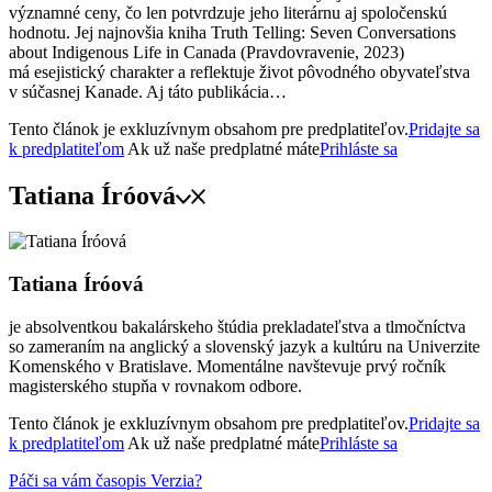
významné ceny, čo len potvrdzuje jeho literárnu aj spoločenskú
hodnotu. Jej najnovšia kniha Truth Telling: Seven Conversations
about Indigenous Life in Canada (Pravdovravenie, 2023)
má esejistický charakter a reflektuje život pôvodného obyvateľstva
v súčasnej Kanade. Aj táto publikácia…
Tento článok je exkluzívnym obsahom pre predplatiteľov.
Pridajte sa
k predplatiteľom
Ak už naše predplatné máte
Prihláste sa
Tatiana Íróová
Tatiana Íróová
je absolventkou bakalárskeho štúdia prekladateľstva a tlmočníctva
so zameraním na anglický a slovenský jazyk a kultúru na Univerzite
Komenského v Bratislave. Momentálne navštevuje prvý ročník
magisterského stupňa v rovnakom odbore.
Tento článok je exkluzívnym obsahom pre predplatiteľov.
Pridajte sa
k predplatiteľom
Ak už naše predplatné máte
Prihláste sa
Páči sa vám časopis Verzia?