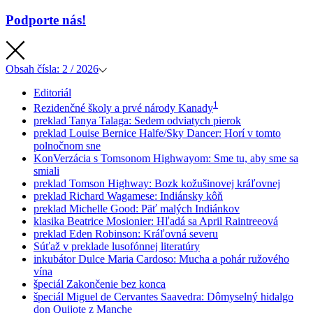
Podporte nás!
Obsah
čísla: 2 / 2026
Editoriál
1
Rezidenčné školy a prvé národy Kanady
preklad
Tanya Talaga: Sedem odviatych pierok
preklad
Louise Bernice Halfe/Sky Dancer: Horí v tomto
polnočnom sne
KonVerzácia s Tomsonom Highwayom: Sme tu, aby sme sa
smiali
preklad
Tomson Highway: Bozk kožušinovej kráľovnej
preklad
Richard Wagamese: Indiánsky kôň
preklad
Michelle Good: Päť malých Indiánkov
klasika
Beatrice Mosionier: Hľadá sa April Raintreeová
preklad
Eden Robinson: Kráľovná severu
Súťaž v preklade lusofónnej literatúry
inkubátor
Dulce Maria Cardoso: Mucha a pohár ružového
vína
špeciál
Zakončenie bez konca
špeciál
Miguel de Cervantes Saavedra: Dômyselný hidalgo
don Quijote z Manche