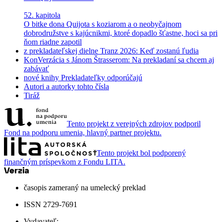
52. kapitola
O bitke dona Quijota s koziarom a o neobyčajnom
dobrodružstve s kajúcnikmi, ktoré dopadlo šťastne, hoci sa pri
ňom riadne zapotil
z prekladateľskej dielne
Tranz 2026: Keď zostanú ľudia
KonVerzácia s Jánom Štrasserom: Na prekladaní sa chcem aj
zabávať
nové knihy
Prekladateľky odporúčajú
Autori a autorky tohto čísla
Tiráž
Tento projekt z verejných zdrojov podporil
Fond na podporu umenia, hlavný partner projektu.
Tento projekt bol podporený
finančným príspevkom z Fondu LITA.
časopis zameraný na umelecký preklad
ISSN 2729-7691
Vydavateľ: