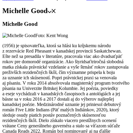
Michelle Good
Michelle Good
Foto: Kent Wong
(1956) je spisovateľka, ktorá sa hlási ku kríjskemu národu
z rezervácie Red Pheasant v kanadskej provincii Saskatchewan.
Ešte než sa presadila v literatúre, pracovala viac ako dvadsaťpäť
rokov pre domorodé organizácie. Ako štyridsaťtriročná slobodná
matka získala právnické vzdelanie a vyše štr­násť rokov zastupovala
preživších rezidenčných škôl, čím významne prispela k boju
za uznanie ich skúseností. Popri právnickej praxi sa venovala
aj písaniu. V roku 2014 absolvovala magisterský program tvorivého
písania na Univerzite Britskej Kolumbie. Jej poézia, poviedky
a eseje vychádzali v kanadských časopisoch a antológiách a jej
básne sa v roku 2016 a 2017 dostali aj do výberov najlepšej
kanadskej poézie. Medzinárodné uznanie jej priniesol debutový
román Five Little Indians (Päť malých Indiánkov, 2020), ktorý
sleduje osudy piatich postáv poznačených skúsenosťou
rezidenčných škôl. Dielo získalo viacero prestížnych ocenení
vrátane Ceny generálneho guvernéra a stalo sa víťazom súťaže
Canada Reads 2022. Román bol nominovaný aj na ďalšie