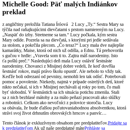
Michelle Good: Päť malých Indiánkov
preklad
z angličtiny preložila Tatiana Íróová 2 Lucy „Ty.“ Sestra Mary sa
týčila nad raňajkujú­cimi dievčatami s prstom namiereným na Lucy.
„Naspäť do izby. Stretneme sa tam.“ Lucy počkala, kým sestra
Mary odíde. Pozrela sa na dievčatá, s ktorými pri jedle sedávala
za stolom, a pokrčila plecom. „Čo teraz?“ Lucy mala dve najlepšie
kamarátky, Maise, ktorá od nich už odišla, a Ednu. Tá prehovorila
s gučou v hrdle: „Vravela som ti to. Zajtra máš narodeniny. Isto
ťa pošlú preč.“ Nasledujúci deň mala Lucy osláviť šestnáste
narodeniny. Chovanci z Misijnej dobre vedeli, že keď dovŕšia
šestnásť rokov, majú právo školu opustiť. Ale nebolo to vždy tak.
Keďže boli odrezaní od pevniny, nemohli len tak odísť. Potrebovali
pomoc a povolenie. Niekedy, najmä v prípade osirelých detí, ktoré
nikto nečakal, si ich v Misijnej nechávali aj roky po tom, čo mali
byť slobodní. V šestnástich sa ich situácia potichu zmenila. Stali
sa z nich bezhlasé mátohy a za málo peňazí pracovali ako slúžky
a robotníci. Celkom ako nevoľníci z polovice storočia. Lucy
sa obávala, že bude ďalšou poľutovaniahodnou absolventkou, ktorá
strávi svoj život drhnutím obrovských hrncov a panvíc…
Tento článok je exkluzívnym obsahom pre predplatiteľov.
Pridajte sa
k predplatiteľom
Ak už naše predplatné máte
Prihláste sa