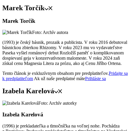
Marek Torčík
Marek Torčík
Foto: Archív autora
(1993) je český básnik, prozaik a publicista. V roku 2016 debutoval
básnickou zbierkou Rhizomy. V roku 2023 mu vo vydavateľstve
Paseka vyšiel románový debut Rozložíš paměť o komplikovanom
dospievaní geja v konzervatívnom malomeste. V roku 2024 zaň
získal cenu Magnesia Litera za prózu, ako aj Cenu Jiřího Ortena.
Tento článok je exkluzívnym obsahom pre predplatiteľov.
Pridajte sa
k predplatiteľom
Ak už naše predplatné máte
Prihláste sa
Izabela Karelová
Foto: Archív autorky
Izabela Karelová
(1996) je prekladateľka a tlmočníčka na voľnej nohe. Pochádza