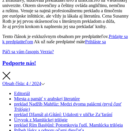
z Bratislavy, študovala prekladateľstvo a tlmočníctvo na Viedenskej
univerzite. Okrem slovenčiny a češtiny ovláda angličtinu, nemčinu
a ruštinu. Venuje sa najmä profesionálnemu prekladu a tlmočeniu
pre európske inštitúcie, ale vždy ju lákala aj literatúra. Cena Susanny
Roth je jej prvou skúsenosťou s literárnym prekladom a dúfa,
že aj prvým krokom k naplneniu jej sna prekladať knihy.
Tento článok je exkluzívnym obsahom pre predplatiteľov.
Pridajte sa
k predplatiteľom
Ak už naše predplatné máte
Prihláste sa
Páči sa vám časopis Verzia?
Podporte nás!
Obsah
čísla: 4 / 2024
Editoriál
Miesta a pamäť v arabskej literatúre
preklad
Nadžíb Mahfúz: Medzi dvoma palácmi
(prvá časť
Trilógie)
preklad
Džamál al-Gítání: Udalosti v uličke Za’farání
Úryvok z Mamlúckej trilógie
preklad
Rím Basijúní: Potomkovia ľudí. Mamlúcka trilógia
Príbeh lásky a odporu očami dievčaťa