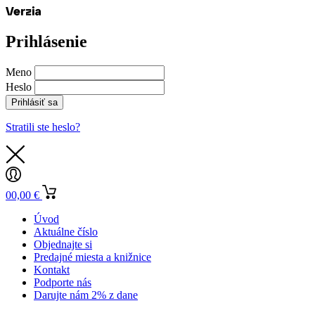
Prihlásenie
Meno
Heslo
Prihlásiť sa
Stratili ste heslo?
0
0,00
€
Úvod
Aktuálne číslo
Objednajte si
Predajné miesta a knižnice
Kontakt
Podporte nás
Darujte nám 2% z dane