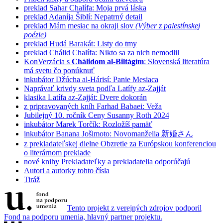
preklad
Sahar Chalífa: Moja prvá láska
preklad
Adaníja Šiblí: Nepatrný detail
preklad
Mám mesiac na okraji slov
(Výber z palestínskej
poézie)
preklad
Hudá Barakát: Listy do tmy
preklad
Chálid Chalífa: Nikto sa za nich nemodlil
KonVerzácia s
Chálidom al-Biltágím
: Slovenská literatúra
má svetu čo ponúknuť
inkubátor
Džúcha al-Hárisí: Panie Mesiaca
Naprávať krivdy sveta podľa Latífy az-Zajját
klasika
Latífa az-Zajját: Dvere dokorán
z pripravovaných kníh
Farhad Babaei: Veža
Jubilejný 10. ročník Ceny Susanny Roth 2024
inkubátor
Marek Torčík: Rozložíš pamäť
inkubátor
Banana Jošimoto: Novomanželia 新婚さん
z prekladateľskej dielne
Obzretie za Európskou konferenciou
o literárnom preklade
nové knihy
Prekladateľky a prekladatelia odporúčajú
Autori a autorky tohto čísla
Tiráž
Tento projekt z verejných zdrojov podporil
Fond na podporu umenia, hlavný partner projektu.