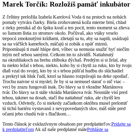
Marek Torčík: Rozložíš pamäť
inkubátor
Z češtiny preložila Izabela Karelová Voda ti na prstoch na nohách
pomaly vytvára čiarky. Biela zrohovatená koža mierne brní, chlad
z rieky preniká až do špiku kostí a ten pocit, tento moment sa zlieva
so šumom lístia zo stromov okolo. Počúvaš, ako vtáky veselo
trepocú zmoknutými krídlami, zlietajú sa tu, aby sa napili, usádzajú
sa na väčších kameňoch, máčajú si zobák a opäť miznú.
Pripomínajú ti malé hlúpe deti, vôbec sa nemusia snažiť byť niečím
iným než sebou samými. Celkom im to závidíš. Natiahnutý
na okruhliakoch na brehu zhlboka dýchaš. Predtým si si želal, aby
tu niekto ležal s tebou, niekto, koho by si chytil za ruku, kto by tvoju
dlaň vzal do svojej, kto by si s tebou púšťal hudbu do slúchadiel
a prekryl tak hluk ľudí, ktorí sa hlasno rozprávajú na deke opodiaľ.
Trochu naivne si si myslel, že by si sa nemusel starať o nič viac –
veci by zrazu fungovali inak. Do hlavy sa ti vkradne Mariánova
tvár. Do hlavy sa ti stále vkráda Mariánova tvár. Neustále visí pred
tebou, takmer na dosah, stačí iba natiahnuť ruku, ale chytíš len
vzduch. Odvtedy, čo si niekedy začiatkom októbra musel prelomiť
tú tichú bariéru vystavanú z nevypovedaných slov, máš stále pred
očami jeho chudú tvár s fliačikom…
Tento článok je exkluzívnym obsahom pre predplatiteľov.
Pridajte sa
k predplatiteľom
Ak už naše predplatné máte
Prihláste sa