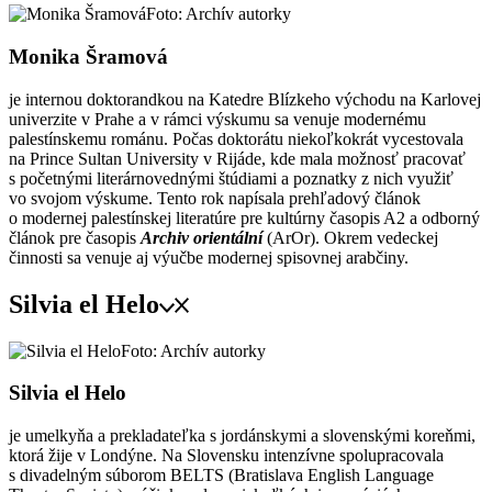
Foto: Archív autorky
Monika Šramová
je internou doktorandkou na Katedre Blízkeho východu na Karlovej
univerzite v Prahe a v rámci výskumu sa venuje modernému
palestínskemu románu. Počas doktorátu niekoľkokrát vycestovala
na Prince Sultan University v Rijáde, kde mala možnosť pracovať
s početnými literárnovednými štúdiami a poznatky z nich využiť
vo svojom výskume. Tento rok napísala prehľadový článok
o modernej palestínskej literatúre pre kultúrny časopis A2 a odborný
článok pre časopis
Archiv orientální
(ArOr). Okrem vedeckej
činnosti sa venuje aj výučbe modernej spisovnej arabčiny.
Silvia el Helo
Foto: Archív autorky
Silvia el Helo
je umelkyňa a prekladateľka s jordánskymi a slovenskými koreňmi,
ktorá žije v Londýne. Na Slovensku intenzívne spolupracovala
s divadelným súborom BELTS (Bratislava English Language