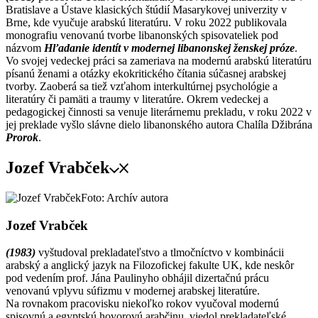
Bratislave a Ústave klasických štúdií Masarykovej univerzity v
Brne, kde vyučuje arabskú literatúru. V roku 2022 publikovala
monografiu venovanú tvorbe libanonských spisovateliek pod
názvom
Hľadanie identít v modernej libanonskej ženskej próze
.
Vo svojej vedeckej práci sa zameriava na modernú arabskú literatúru
písanú ženami a otázky ekokritického čítania súčasnej arabskej
tvorby. Zaoberá sa tiež vzťahom interkultúrnej psychológie a
literatúry či pamäti a traumy v literatúre. Okrem vedeckej a
pedagogickej činnosti sa venuje literárnemu prekladu, v roku 2022 v
jej preklade vyšlo slávne dielo libanonského autora Chalíla Džibrána
Prorok
.
Jozef Vrabček
Foto: Archív autora
Jozef Vrabček
(1983)
vyštudoval prekladateľstvo a tlmočníctvo v kombinácii
arabský a anglický jazyk na Filozofickej fakulte UK, kde neskôr
pod vedením prof. Jána Paulinyho obhájil dizertačnú prácu
venovanú vplyvu súfizmu v modernej arabskej literatúre.
Na rovnakom pracovisku niekoľko rokov vyučoval modernú
spisovnú a egyptskú hovorovú arabčinu, viedol prekladateľské