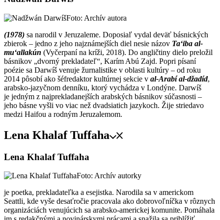
Foto: Archív autora
(1978)
sa narodil v Jeruzaleme. Doposiaľ vydal deväť básnických
zbierok – jedno z jeho najznámejších diel nesie názov
Ta‘iba al-
mu‘allakún
(Vyčerpaní na kríži, 2018). Do angličtiny dielo preložil
básnikov „dvorný prekladateľ“, Karím Abú Zajd. Popri písaní
poézie sa Darwíš venuje žurnalistike v oblasti kultúry – od roku
2014 pôsobí ako šéfredaktor kultúrnej sekcie v
al-Arabí al-džadíd
,
arabsko-jazyčnom denníku, ktorý vychádza v Londýne. Darwíš
je jedným z najprekladanejších arabských básnikov súčasnosti –
jeho básne vyšli vo viac než dvadsiatich jazykoch. Žije striedavo
medzi Haifou a rodným Jeruzalemom.
Lena Khalaf Tuffaha
Lena Khalaf Tuffaha
Foto: Archív autorky
je poetka, prekladateľka a esejistka. Narodila sa v americkom
Seattli, kde vyše desaťročie pracovala ako dobrovoľníčka v rôznych
organizáciách venujúcich sa arabsko-americkej komunite. Pomáhala
im s redakčnými a novinárskymi prácami a snažila sa priblížiť