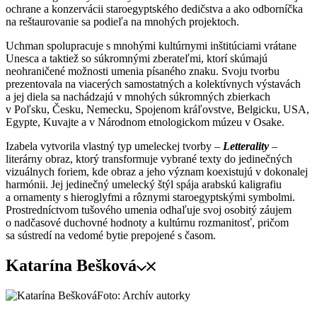
ochrane a konzervácii staroegyptského dedičstva a ako odborníčka
na reštaurovanie sa podieľa na mnohých projektoch.
Uchman spolupracuje s mnohými kultúrnymi inštitúciami vrátane
Unesca a taktiež so súkromnými zberateľmi, ktorí skúmajú
neohraničené možnosti umenia písaného znaku. Svoju tvorbu
prezentovala na viacerých samostatných a kolektívnych výstavách
a jej diela sa nachádzajú v mnohých súkromných zbierkach
v Poľsku, Česku, Nemecku, Spojenom kráľovstve, Belgicku, USA,
Egypte, Kuvajte a v Národnom etnologickom múzeu v Osake.
Izabela vytvorila vlastný typ umeleckej tvorby –
Letterality
–
literárny obraz, ktorý transformuje vybrané texty do jedinečných
vizuálnych foriem, kde obraz a jeho význam koexistujú v dokonalej
harmónii. Jej jedinečný umelecký štýl spája arabskú kaligrafiu
a ornamenty s hieroglyfmi a rôznymi staroegyptskými symbolmi.
Prostredníctvom tušového umenia odhaľuje svoj osobitý záujem
o nadčasové duchovné hodnoty a kultúrnu rozmanitosť, pričom
sa sústredí na vedomé bytie prepojené s časom.
Katarína Bešková
Foto: Archív autorky