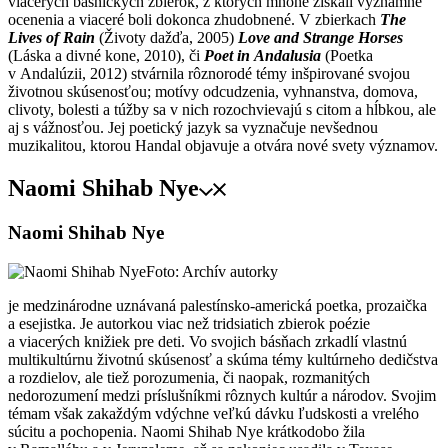
viacerých básnických zbierok, z ktorých mnohé získali významné
ocenenia a viaceré boli dokonca zhudobnené. V zbierkach
The
Lives of Rain
(Životy dažďa, 2005)
Love and Strange Horses
(Láska a divné kone, 2010), či
Poet in Andalusia
(Poetka
v Andalúzii, 2012) stvárnila rôznorodé témy inšpirované svojou
životnou skúsenosťou; motívy odcudzenia, vyhnanstva, domova,
clivoty, bolesti a túžby sa v nich rozochvievajú s citom a hĺbkou, ale
aj s vážnosťou. Jej poetický jazyk sa vyznačuje nevšednou
muzikalitou, ktorou Handal objavuje a otvára nové svety významov.
Naomi Shihab Nye
Naomi Shihab Nye
Foto: Archív autorky
je medzinárodne uznávaná palestínsko-americká poetka, prozaička
a esejistka. Je autorkou viac než tridsiatich zbierok poézie
a viacerých knižiek pre deti. Vo svojich básňach zrkadlí vlastnú
multikultúrnu životnú skúsenosť a skúma témy kultúrneho dedičstva
a rozdielov, ale tiež porozumenia, či naopak, rozmanitých
nedorozumení medzi príslušníkmi rôznych kultúr a národov. Svojim
témam však zakaždým vdýchne veľkú dávku ľudskosti a vrelého
súcitu a pochopenia. Naomi Shihab Nye krátkodobo žila