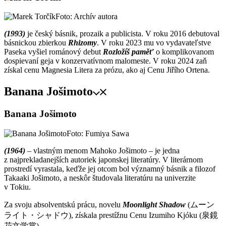
Foto: Archív autora
(1993)
je český básnik, prozaik a publicista. V roku 2016 debutoval
básnickou zbierkou
Rhizomy
. V roku 2023 mu vo vydavateľstve
Paseka vyšiel románový debut
Rozložíš paměť
o komplikovanom
dospievaní geja v konzervatívnom malomeste. V roku 2024 zaň
získal cenu Magnesia Litera za prózu, ako aj Cenu Jiřího Ortena.
Banana Jošimoto
Banana Jošimoto
Foto: Fumiya Sawa
(1964)
– vlastným menom Mahoko Jošimoto – je jedna
z najprekladanejších autoriek japonskej literatúry. V literárnom
prostredí vyrastala, keďže jej otcom bol významný básnik a filozof
Takaaki Jošimoto, a neskôr študovala literatúru na univerzite
v Tokiu.
Za svoju absolventskú prácu, novelu
Moonlight Shadow
(ムーン
ライト・シャドウ), získala prestížnu Cenu Izumiho Kjóku (泉鏡
花文学賞).