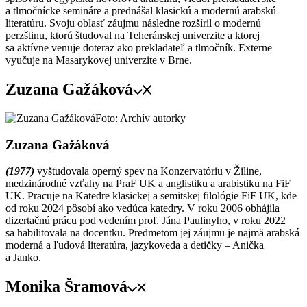
a tlmočnícke semináre a prednášal klasickú a modernú arabskú
literatúru. Svoju oblasť záujmu následne rozšíril o modernú
perzštinu, ktorú študoval na Teheránskej univerzite a ktorej
sa aktívne venuje doteraz ako prekladateľ a tlmočník. Externe
vyučuje na Masarykovej univerzite v Brne.
Zuzana Gažáková
Foto: Archív autorky
Zuzana Gažáková
(1977)
vyštudovala operný spev na Konzervatóriu v Žiline,
medzinárodné vzťahy na PraF UK a anglistiku a arabistiku na FiF
UK. Pracuje na Katedre klasickej a semitskej filológie FiF UK, kde
od roku 2024 pôsobí ako vedúca katedry. V roku 2006 obhájila
dizertačnú prácu pod vedením prof. Jána Paulinyho, v roku 2022
sa habilitovala na docentku. Predmetom jej záujmu je najmä arabská
moderná a ľudová literatúra, jazykoveda a detičky – Anička
a Janko.
Monika Šramová