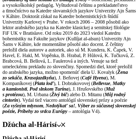
a vysokoškolský pedagóg. Vyštudoval češtinu a prekladateľstvo
a tlmočníctvo na Katedre slovanských jazykov Univerzity Ajn Šams
v Káhire. Doktorát získal na Katedre bohemistických štúdií
Univerzity Karlovej v Prahe. V rokoch 2006 – 2008 pôsobil ako
lektor arabského jazyka na Katedre klasickej a semitskej filológie
FiF UK v Bratislave. Od roku 2019 do 2023 viedol Katedru
bohemistiky na Fakulte jazykov (Kullíjat al-alsun) Univerzity Ajn
Šams v Káhire, kde momentálne pôsobí ako docent. Z češtiny
preložil diela autorov a autoriek, ako sú M. Kundera, K. Čapek, V.
Havel, E. Hakl, M. Vopěnka, B. Hrabal, P. Hůlová, K. Tučková, Z.
Brabcová, B. Bellová, L. Faulerová a iných. Venuje sa tiež
umeleckému prekladu zo slovenčiny. Spomedzi diel, ktoré preložil
do arabského jazyka, možno spomenúť diela U. Kovalyk (
Žena
zo sekáča
,
Krasojazdkyňa
), J. Beňovej (
Café Hyena
), M.
Kompaníkovej (
Piata loď
), I. Dobrakovovej (
Bellevue
,
Matky
a kamionisti
,
Pod slnkom Turína
), J. Hrušovského (
Muž
s protézou
), M. Urbana (
Živý bič
) alebo D. Mitanu (
Môj rodný
cintorín
). Vydal tiež viacero antológií slovenskej prózy a poézie
(
Za vyšným mlynom
,
Nedotýkať sa!
,
Výber zo súčasnej slovenskej
poézie, Príbehy zo srdca Európy
– antológia V4).
Džúcha al-Hárisí
Džúcha al-Hárisí