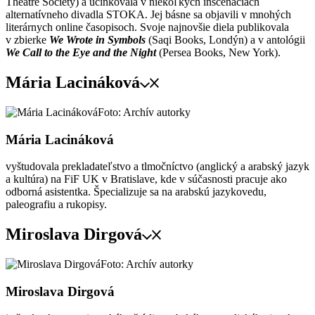
Theatre Society) a účinkovala v niekoľkých inscenáciách
alternatívneho divadla STOKA. Jej básne sa objavili v mnohých
literárnych online časopisoch. Svoje najnovšie diela publikovala
v zbierke
We Wrote in Symbols
(Saqi Books, Londýn) a v antológii
We Call to the Eye and the Night
(Persea Books, New York).
Mária Lacináková
Foto: Archív autorky
Mária Lacináková
vyštudovala prekladateľstvo a tlmočníctvo (anglický a arabský jazyk
a kultúra) na FiF UK v Bratislave, kde v súčasnosti pracuje ako
odborná asistentka. Špecializuje sa na arabskú jazykovedu,
paleografiu a rukopisy.
Miroslava Dirgová
Foto: Archív autorky
Miroslava Dirgová