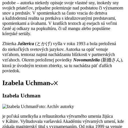
podobe – autorka niekedy opisuje svoje vlastné sny, inokedy sny
svojich priateľov, prípadne polemizuje nad podstatou či významom
snov a predstáv. V spomienkach sa často vracia do detstva
a každodenná realita sa pretkáva s idealizovanými predstavami,
spomienkami a úvahami. V kratších textoch aj esejach sú veľmi
časté aj odkazy na popkultúru, či už mangu alebo populárne
kórejské seriály.
Zbierka
Jašterica
(とかげ) vyšla v roku 1993 a bola preložená
do niekoľkých svetových jazykov. Autorka sa opäť venuje
vzťahom, tentoraz najmä nachádzaniu blízkosti v partnerských
vzťahoch. Okrem preloženej poviedky
Novomanželia
(新婚さん),
ktorá je úvodným textom zbierky, sa tu nachádza päť ďalších
poviedok.
Izabela Uchman
Izabela Uchman
Foto: Archív autorky
je poľská umelkyňa a reštaurátorka výtvarného umenia žijúca
v Káhire. Vyštudovala varšavskú Akadémiu výtvarných umení, kde
získala magisterský titul s vyznamenaním. Od roku 1999 sa venuje