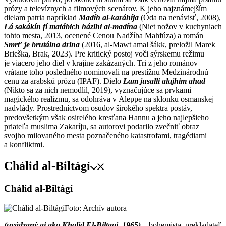
prózy a televíznych a filmových scenárov. K jeho najznámejším
dielam patria napríklad
Madíh al-karáhíja
(Óda na nenávisť, 2008),
Lá sakákín fí matábich házihi al-madína
(Niet nožov v kuchyniach
tohto mesta, 2013, ocenené Cenou Nadžíba Mahfúza) a román
Smrť je brutálna drina
(2016, al-Mawt amal šákk, preložil Marek
Brieška, Brak, 2023). Pre kritický postoj voči sýrskemu režimu
je viacero jeho diel v krajine zakázaných. Tri z jeho románov
vrátane toho posledného nominovali na prestížnu Medzinárodnú
cenu za arabskú prózu (IPAF). Dielo
Lam jusalli alajhim ahad
(Nikto sa za nich nemodlil, 2019), vyznačujúce sa prvkami
magického realizmu, sa odohráva v Aleppe na sklonku osmanskej
nadvlády. Prostredníctvom osudov širokého spektra postáv,
predovšetkým však osirelého kresťana Hannu a jeho najlepšieho
priateľa muslima Zakaríju, sa autorovi podarilo zvečniť obraz
svojho milovaného mesta poznačeného katastrofami, tragédiami
a konfliktmi.
Chálid al-Biltágí
Chálid al-Biltágí
Foto: Archív autora
(uvádzaný aj ako Khalid El-Biltagi, 1965)
– bohemista, prekladateľ