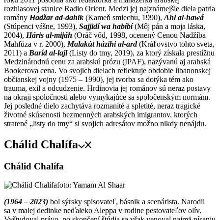
rozhlasovej stanice Radio Orient. Medzi jej najznámejšie diela patria
romány
Hadžar ad-dahik
(Kameň smiechu, 1990),
Ahl al-hawá
(Stúpenci vášne, 1993),
Sajjidí wa habíbí
(Môj pán a moja láska,
2004),
Háris al-mijáh
(Oráč vôd, 1998, ocenený Cenou Nadžíba
Mahfúza v r. 2000),
Malakút házihi al-ard
(Kráľovstvo tohto sveta,
2011) a
Baríd al-lajl
(Listy do tmy, 2019), za ktorý získala prestížnu
Medzinárodnú cenu za arabskú prózu (IPAF), nazývanú aj arabská
Bookerova cena. Vo svojich dielach reflektuje obdobie libanonskej
občianskej vojny (1975 – 1990), jej tvorba sa dotýka tém ako
trauma, exil a odcudzenie. Hrdinovia jej románov sú neraz postavy
na okraji spoločnosti alebo vymykajúce sa spoločenským normám.
Jej posledné dielo zachytáva rozmanité a spletité, neraz tragické
životné skúsenosti bezmenných arabských imigrantov, ktorých
stratené „listy do tmy“ si svojich adresátov možno nikdy nenájdu.
Chálid Chalífa
Chálid Chalífa
foto: Yamam Al Shaar
(1964 – 2023)
bol sýrsky spisovateľ, básnik a scenárista. Narodil
sa v malej dedinke neďaleko Aleppa v rodine pestovateľov olív.
Vyštudoval právo, po skončení štúdia sa však venoval najmä písaniu