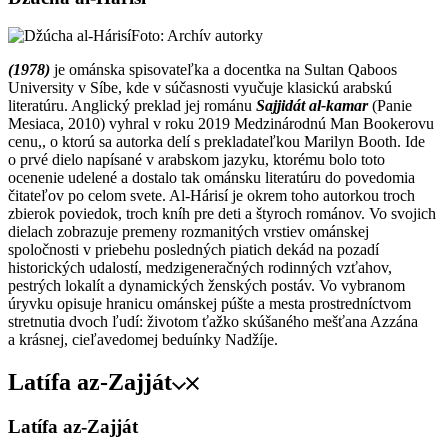
Foto: Archív autorky
(1978)
je ománska spisovateľka a docentka na Sultan Qaboos
University v Síbe, kde v súčasnosti vyučuje klasickú arabskú
literatúru. Anglický preklad jej románu
Sajjidát al-kamar
(Panie
Mesiaca, 2010) vyhral v roku 2019 Medzinárodnú Man Bookerovu
cenu,, o ktorú sa autorka delí s prekladateľkou Marilyn Booth. Ide
o prvé dielo napísané v arabskom jazyku, ktorému bolo toto
ocenenie udelené a dostalo tak ománsku literatúru do povedomia
čitateľov po celom svete. Al-Hárisí je okrem toho autorkou troch
zbierok poviedok, troch kníh pre deti a štyroch románov. Vo svojich
dielach zobrazuje premeny rozmanitých vrstiev ománskej
spoločnosti v priebehu posledných piatich dekád na pozadí
historických udalostí, medzigeneračných rodinných vzťahov,
pestrých lokalít a dynamických ženských postáv. Vo vybranom
úryvku opisuje hranicu ománskej púšte a mesta prostredníctvom
stretnutia dvoch ľudí: životom ťažko skúšaného mešťana Azzána
a krásnej, cieľavedomej beduínky Nadžíje.
Latífa az-Zajját
Latífa az-Zajját