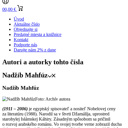
0
0,00
€
Úvod
Aktuálne číslo
Objednajte si
Predajné miesta a knižnice
Kontakt
Podporte nás
Darujte nám 2% z dane
Autori a autorky tohto čísla
Nadžíb Mahfúz
Nadžíb Mahfúz
Foto: Archív autora
(1911 – 2006)
je egyptský spisovateľ a nositeľ Nobelovej ceny
za literatúru (1988). Narodil sa v štvrti Džamálíja, uprostred
starobylej Islámskej Káhiry. Zásadným spôsobom sa pričinil
o rozvoj arabského románu. Vo svojej tvorbe verne zobrazil ducha