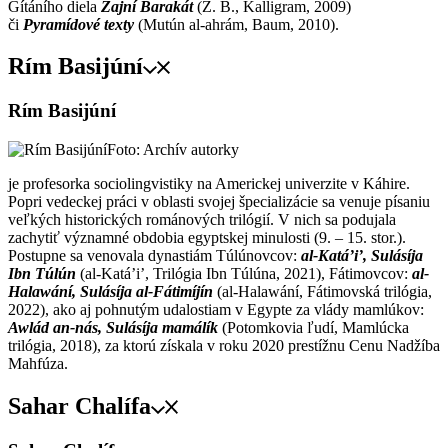
Gítáního diela
Zajní Barakát
(Z. B., Kalligram, 2009)
či
Pyramídové texty
(Mutún al-ahrám, Baum, 2010).
Rím Basijúní
Rím Basijúní
Foto: Archív autorky
je profesorka sociolingvistiky na Americkej univerzite v Káhire.
Popri vedeckej práci v oblasti svojej špecializácie sa venuje písaniu
veľkých historických románových trilógií. V nich sa podujala
zachytiť významné obdobia egyptskej minulosti (9. – 15. stor.).
Postupne sa venovala dynastiám Túlúnovcov:
al-Katá’i’, Sulásíja
Ibn Túlún
(al-Katá’i’, Trilógia Ibn Túlúna, 2021), Fátimovcov:
al-
Halawání, Sulásíja al-Fátimíjín
(al-Halawání, Fátimovská trilógia,
2022), ako aj pohnutým udalostiam v Egypte za vlády mamlúkov:
Awlád an-nás, Sulásíja mamálík
(Potomkovia ľudí, Mamlúcka
trilógia, 2018), za ktorú získala v roku 2020 prestížnu Cenu Nadžíba
Mahfúza.
Sahar Chalífa