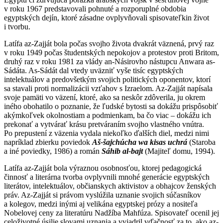
v roku 1967 predstavovali pohnuté a rozporuplné obdobia
egyptských dejín, ktoré zásadne ovplyvňovali spisovateľkin život
i tvorbu.
Latífa az-Zajját bola počas svojho života dvakrát väznená, prvý raz
v roku 1949 počas študentských nepokojov a protestov proti Britom,
druhý raz v roku 1981 za vlády an-Násirovho nástupcu Anwara as-
Sádáta. As-Sádát dal vtedy uväzniť vyše tisíc egyptských
intelektuálov a predovšetkým svojich politických oponentov, ktorí
sa stavali proti normalizácii vzťahov s Izraelom. Az-Zajját napísala
svoje pamäti vo väzení, ktoré, ako sa neskôr zdôverila, ju okrem
iného obohatilo o poznanie, že ľudské bytosti sa dokážu prispôsobiť
akýmkoľvek okolnostiam a podmienkam, ba čo viac – dokážu ich
prekonať a vytvárať krásu pretváraním svojho vlastného vnútra.
Po prepustení z väzenia vydala niekoľko ďalších diel, medzi nimi
napríklad zbierku poviedok
Aš-šajchúcha wa kisas uchrá
(Staroba
a iné poviedky, 1986) a román
Sáhib al-bajt
(Majiteľ domu, 1994).
Latífa az-Zajját bola výraznou osobnosťou, ktorej pedagogická
činnosť a literárna tvorba ovplyvnili mnohé generácie egyptských
literátov, intelektuálov, občianskych aktivistov a obhajcov ženských
práv. Az-Zajját si právom vyslúžila uznanie svojich súčasníkov
a kolegov, medzi inými aj velikána egyptskej prózy a nositeľa
Nobelovej ceny za literatúru Nadžíba Mahfúza. Spisovateľ ocenil jej
celoživotné úsilie slovami uznania a vyjadril vďačnosť za to, ako az-