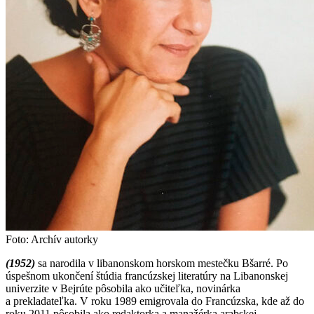
Foto: Archív autorky
(1952)
sa narodila v libanonskom horskom mestečku Bšarré. Po
úspešnom ukončení štúdia francúzskej literatúry na Libanonskej
univerzite v Bejrúte pôsobila ako učiteľka, novinárka
a prekladateľka. V roku 1989 emigrovala do Francúzska, kde až do
roku 2011 pôsobila ako redaktorka a manažérka arabskej