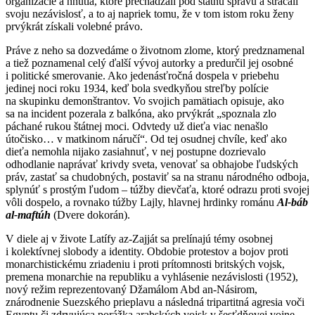
organizácie a hnutia, ktoré prechádzali pod štátnu správu a strácali
svoju nezávislosť, a to aj napriek tomu, že v tom istom roku ženy
prvýkrát získali volebné právo.
Práve z neho sa dozvedáme o životnom zlome, ktorý predznamenal
a tiež poznamenal celý ďalší vývoj autorky a predurčil jej osobné
i politické smerovanie. Ako jedenásťročná dospela v priebehu
jedinej noci roku 1934, keď bola svedkyňou streľby polície
na skupinku demonštrantov. Vo svojich pamätiach opisuje, ako
sa na incident pozerala z balkóna, ako prvýkrát „spoznala zlo
páchané rukou štátnej moci. Odvtedy už dieťa viac nenašlo
útočisko… v matkinom náručí“. Od tej osudnej chvíle, keď ako
dieťa nemohla nijako zasiahnuť, v nej postupne dozrievalo
odhodlanie naprávať krivdy sveta, venovať sa obhajobe ľudských
práv, zastať sa chudobných, postaviť sa na stranu národného odboja,
splynúť s prostým ľudom – túžby dievčaťa, ktoré odrazu proti svojej
vôli dospelo, a rovnako túžby Lajly, hlavnej hrdinky románu
Al-báb
al-maftúh
(Dvere dokorán).
V diele aj v živote Latífy az-Zajját sa prelínajú témy osobnej
i kolektívnej slobody a identity. Obdobie protestov a bojov proti
monarchistickému zriadeniu i proti prítomnosti britských vojsk,
premena monarchie na republiku a vyhlásenie nezávislosti (1952),
nový režim reprezentovaný Džamálom Abd an-Násirom,
znárodnenie Suezského prieplavu a následná tripartitná agresia voči
Egyptu či zdrvujúca porážka arabských vojsk v šesťdňovej vojne