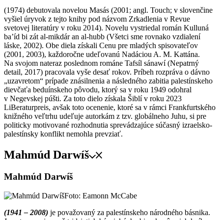
(1974) debutovala novelou Masás (2001; angl. Touch; v slovenčine
vyšiel úryvok z tejto knihy pod názvom Zrkadlenia v Revue
svetovej literatúry v roku 2014). Novelu vystriedal román Kulluná
ba’íd bi zát al-mikdár an al-hubb (Všetci sme rovnako vzdialení
láske, 2002). Obe diela získali Cenu pre mladých spisovateľov
(2001, 2003), každoročne udeľovanú Nadáciou A. M. Kattána.
Na svojom nateraz poslednom románe Tafsíl sánawí (Nepatrný
detail, 2017) pracovala vyše desať rokov. Príbeh rozpráva o dávno
„uzavretom“ prípade znásilnenia a následného zabitia palestínskeho
dievčaťa beduínskeho pôvodu, ktorý sa v roku 1949 odohral
v Negevskej púšti. Za toto dielo získala Šiblí v roku 2023
LiBeraturpreis, avšak toto ocenenie, ktoré sa v rámci Frankfurtského
knižného veľtrhu udeľuje autorkám z tzv. globálneho Juhu, si pre
politicky motivované rozhodnutia sprevádzajúce súčasný izraelsko-
palestínsky konflikt nemohla prevziať.
Mahmúd Darwíš
Mahmúd Darwíš
Foto: Eamonn McCabe
(1941 – 2008)
je považovaný za palestínskeho národného básnika.