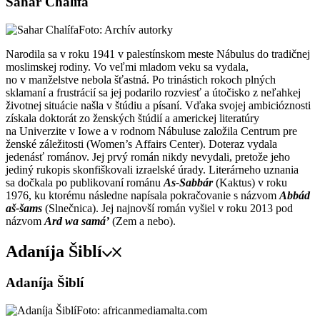
Sahar Chalífa
Foto: Archív autorky
Narodila sa v roku 1941 v palestínskom meste Nábulus do tradičnej
moslimskej rodiny. Vo veľmi mladom veku sa vydala,
no v manželstve nebola šťastná. Po trinástich rokoch plných
sklamaní a frustrácií sa jej podarilo rozviesť a útočisko z neľahkej
životnej situácie našla v štúdiu a písaní. Vďaka svojej ambicióznosti
získala doktorát zo ženských štúdií a americkej literatúry
na Univerzite v Iowe a v rodnom Nábuluse založila Centrum pre
ženské záležitosti (Women’s Affairs Center). Doteraz vydala
jedenásť románov. Jej prvý román nikdy nevydali, pretože jeho
jediný rukopis skonfiškovali izraelské úrady. Literárneho uznania
sa dočkala po publikovaní románu
As-Sabbár
(Kaktus) v roku
1976, ku ktorému následne napísala pokračovanie s názvom
Abbád
aš-šams
(Slnečnica). Jej najnovší román vyšiel v roku 2013 pod
názvom
Ard wa samá’
(Zem a nebo).
Adaníja Šiblí
Adaníja Šiblí
Foto: africanmediamalta.com