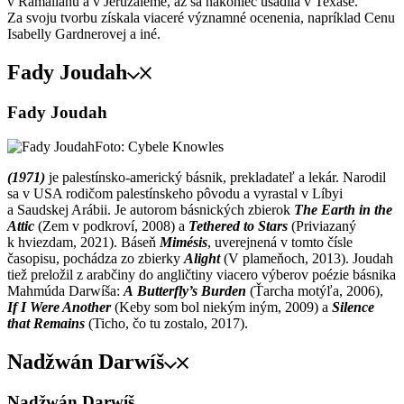
v Ramalláhu a v Jeruzaleme, až sa nakoniec usadila v Texase.
Za svoju tvorbu získala viaceré významné ocenenia, napríklad Cenu
Isabelly Gardnerovej a iné.
Fady Joudah
Fady Joudah
Foto: Cybele Knowles
(1971)
je palestínsko-americký básnik, prekladateľ a lekár. Narodil
sa v USA rodičom palestínskeho pôvodu a vyrastal v Líbyi
a Saudskej Arábii. Je autorom básnických zbierok
The Earth in the
Attic
(Zem v podkroví, 2008) a
Tethered to Stars
(Priviazaný
k hviezdam, 2021). Báseň
Mimésis
, uverejnená v tomto čísle
časopisu, pochádza zo zbierky
Alight
(V plameňoch, 2013). Joudah
tiež preložil z arabčiny do angličtiny viacero výberov poézie básnika
Mahmúda Darwíša:
A Butterfly’s Burden
(Ťarcha motýľa, 2006),
If I Were Another
(Keby som bol niekým iným, 2009) a
Silence
that Remains
(Ticho, čo tu zostalo, 2017).
Nadžwán Darwíš
Nadžwán Darwíš