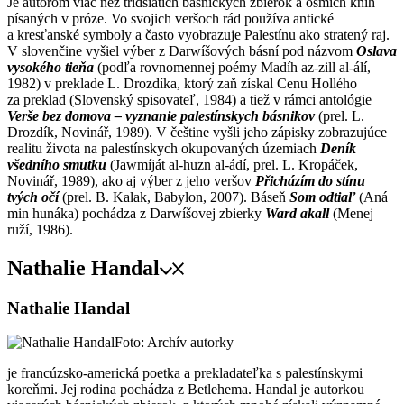
Je autorom viac než tridsiatich básnických zbierok a ôsmich kníh
písaných v próze. Vo svojich veršoch rád používa antické
a kresťanské symboly a často vyobrazuje Palestínu ako stratený raj.
V slovenčine vyšiel výber z Darwíšových básní pod názvom
Oslava
vysokého tieňa
(podľa rovnomennej poémy Madíh az-zill al-álí,
1982) v preklade L. Drozdíka, ktorý zaň získal Cenu Hollého
za preklad (Slovenský spisovateľ, 1984) a tiež v rámci antológie
Verše bez domova – vyznanie palestínskych básnikov
(prel. L.
Drozdík, Novinář, 1989). V češtine vyšli jeho zápisky zobrazujúce
realitu života na palestínskych okupovaných územiach
Deník
všedního smutku
(Jawmíját al-huzn al-ádí, prel. L. Kropáček,
Novinář, 1989), ako aj výber z jeho veršov
Přicházím do stínu
tvých očí
(prel. B. Kalak, Babylon, 2007). Báseň
Som odtiaľ
(Aná
min hunáka) pochádza z Darwíšovej zbierky
Ward akall
(Menej
ruží, 1986).
Nathalie Handal
Nathalie Handal
Foto: Archív autorky
je francúzsko-americká poetka a prekladateľka s palestínskymi
koreňmi. Jej rodina pochádza z Betlehema. Handal je autorkou