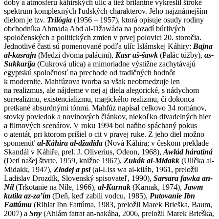
doby a atmosféru káhirských ulíc a tiež brilantne vykreslil široké
spektrum komplexných ľudských charakterov. Jeho najznámejším
dielom je tzv.
Trilógia
(1956 – 1957), ktorá opisuje osudy rodiny
obchodníka Ahmada Abd al-Džawáda na pozadí búrlivých
spoločenských a politických zmien v prvej polovici 20. storočia.
Jednotlivé časti sú pomenované podľa ulíc Islámskej Káhiry:
Bajna
al-kasrajn
(Medzi dvoma palácmi),
Kasr aš-šawk
(Palác túžby),
as-
Sukkaríja
(Cukrová ulica) a mimoriadne výstižne zachytávajú
egyptskú spoločnosť na prechode od tradičných hodnôt
k modernite. Mahfúzova tvorba sa však neobmedzuje len
na realizmus, ale nájdeme v nej aj diela alegorické, s nádychom
surrealizmu, existencializmu, magického realizmu, či dokonca
pretkané absurdnými tónmi. Mahfúz napísal celkovo 34 románov,
stovky poviedok a novinových článkov, niekoľko divadelných hier
a filmových scenárov. V roku 1994 bol naňho spáchaný pokus
o atentát, pri ktorom prišiel o cit v pravej ruke. Z jeho diel možno
spomenúť
al-Káhira al-džadída
(Nová Káhira; v českom preklade
Skandál v Káhiře, prel. J. Oliverius, Odeon, 1968),
Awlád háratiná
(Deti našej štvrte, 1959, knižne 1967),
Zukák al-Midakk
(Ulička al-
Midakk, 1947),
Zlodej a psi
(al-Liss wa al-kiláb, 1961, preložil
Ladislav Drozdík, Slovenský spisovateľ, 1990),
Sarsara fawka an-
Níl
(Trkotanie na Níle, 1966),
al-Karnak
(Karnak, 1974),
Jawm
kutila az-za’ím
(Deň, keď zabili vodcu, 1985),
Putovanie Ibn
Fattúmu
(Rihlat Ibn Fattúma, 1983, preložil Marek Brieška, Baum,
2007) a
Sny
(Ahlám fatrat an-nakáha, 2006, preložil Marek Brieška,