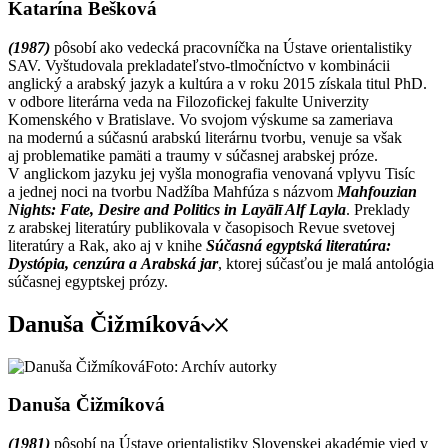
Katarína Bešková
(1987)
pôsobí ako vedecká pracovníčka na Ústave orientalistiky
SAV. Vyštudovala prekladateľstvo-tlmočníctvo v kombinácii
anglický a arabský jazyk a kultúra a v roku 2015 získala titul PhD.
v odbore literárna veda na Filozofickej fakulte Univerzity
Komenského v Bratislave. Vo svojom výskume sa zameriava
na modernú a súčasnú arabskú literárnu tvorbu, venuje sa však
aj problematike pamäti a traumy v súčasnej arabskej próze.
V anglickom jazyku jej vyšla monografia venovaná vplyvu Tisíc
a jednej noci na tvorbu Nadžíba Mahfúza s názvom
Mahfouzian
Nights: Fate, Desire and Politics in Layālī Alf Layla
. Preklady
z arabskej literatúry publikovala v časopisoch Revue svetovej
literatúry a Rak, ako aj v knihe
Súčasná egyptská literatúra:
Dystópia, cenzúra a Arabská jar
, ktorej súčasťou je malá antológia
súčasnej egyptskej prózy.
Danuša Čižmíková
Foto: Archív autorky
Danuša Čižmíková
(1981)
pôsobí na Ústave orientalistiky Slovenskej akadémie vied v