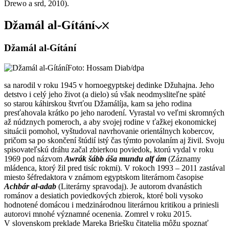
Drewo a srd, 2010).
Džamál al-Gítání
Džamál al-Gítání
Foto: Hossam Diab/dpa
sa narodil v roku 1945 v hornoegyptskej dedinke Džuhajna. Jeho
detstvo i celý jeho život (a dielo) sú však neodmysliteľne späté
so starou káhirskou štvrťou Džamálíja, kam sa jeho rodina
presťahovala krátko po jeho narodení. Vyrastal vo veľmi skromných
až núdznych pomeroch, a aby svojej rodine v ťažkej ekonomickej
situácii pomohol, vyštudoval navrhovanie orientálnych kobercov,
pričom sa po skončení štúdií istý čas týmto povolaním aj živil. Svoju
spisovateľskú dráhu začal zbierkou poviedok, ktorú vydal v roku
1969 pod názvom
Awrák šább áša mundu alf ám
(Záznamy
mládenca, ktorý žil pred tisíc rokmi). V rokoch 1993 – 2011 zastával
miesto šéfredaktora v známom egyptskom literárnom časopise
Achbár al-adab
(Literárny spravodaj). Je autorom dvanástich
románov a desiatich poviedkových zbierok, ktoré boli vysoko
hodnotené domácou i medzinárodnou literárnou kritikou a priniesli
autorovi mnohé významné ocenenia. Zomrel v roku 2015.
V slovenskom preklade Mareka Briešku čitatelia môžu spoznať