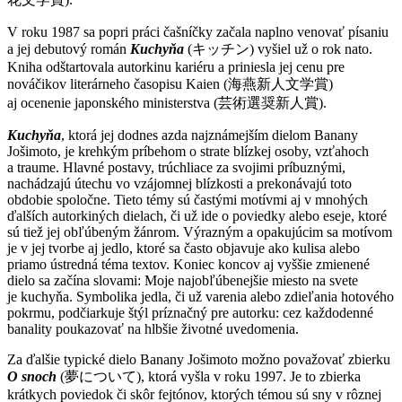
V roku 1987 sa popri práci čašníčky začala naplno venovať písaniu
a jej debutový román
Kuchyňa
(キッチン) vyšiel už o rok nato.
Kniha odštartovala autorkinu kariéru a priniesla jej cenu pre
nováčikov literárneho časopisu Kaien (海燕新人文学賞)
aj ocenenie japonského ministerstva (芸術選奨新人賞).
Kuchyňa
, ktorá jej dodnes azda najznámejším dielom Banany
Jošimoto, je krehkým príbehom o strate blízkej osoby, vzťahoch
a traume. Hlavné postavy, trúchliace za svojimi príbuznými,
nachádzajú útechu vo vzájomnej blízkosti a prekonávajú toto
obdobie spoločne. Tieto témy sú častými motívmi aj v mnohých
ďalších autorkiných dielach, či už ide o poviedky alebo eseje, ktoré
sú tiež jej obľúbeným žánrom. Výrazným a opakujúcim sa motívom
je v jej tvorbe aj jedlo, ktoré sa často objavuje ako kulisa alebo
priamo ústredná téma textov. Koniec koncov aj vyššie zmienené
dielo sa začína slovami: Moje najobľúbenejšie miesto na svete
je kuchyňa. Symbolika jedla, či už varenia alebo zdieľania hotového
pokrmu, podčiarkuje štýl príznačný pre autorku: cez každodenné
banality poukazovať na hlbšie životné uvedomenia.
Za ďalšie typické dielo Banany Jošimoto možno považovať zbierku
O snoch
(夢について), ktorá vyšla v roku 1997. Je to zbierka
krátkych poviedok či skôr fejtónov, ktorých témou sú sny v rôznej