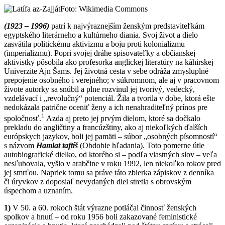
Foto: Wikimedia Commons
(1923 – 1996)
patrí k najvýraznejším ženským predstaviteľkám
egyptského literárneho a kultúrneho diania. Svoj život a dielo
zasvätila politickému aktivizmu a boju proti kolonializmu
(imperializmu). Popri svojej dráhe spisovateľky a občianskej
aktivistky pôsobila ako profesorka anglickej literatúry na káhirskej
Univerzite Ajn Šams. Jej životná cesta v sebe odráža zmysluplné
prepojenie osobného i verejného; v súkromnom, ale aj v pracovnom
živote autorky sa snúbil a plne rozvinul jej tvorivý, vedecký,
vzdelávací i „revolučný“ potenciál. Žila a tvorila v dobe, ktorá ešte
nedokázala patrične oceniť ženy a ich nenahraditeľný prínos pre
1
spoločnosť.
Azda aj preto jej prvým dielom, ktoré sa dočkalo
prekladu do angličtiny a francúzštiny, ako aj niekoľkých ďalších
európskych jazykov, boli jej pamäti – súbor „osobných písomností“
s názvom
Hamlat taftíš
(Obdobie hľadania). Toto pomerne útle
autobiografické dielko, od ktorého si – podľa vlastných slov – veľa
nesľubovala, vyšlo v arabčine v roku 1992, len niekoľko rokov pred
jej smrťou. Napriek tomu sa práve táto zbierka zápiskov z denníka
či úryvkov z doposiaľ nevydaných diel stretla s obrovským
úspechom a uznaním.
1)
V 50. a 60. rokoch štát výrazne potláčal činnosť ženských
spolkov a hnutí – od roku 1956 boli zakazované feministické