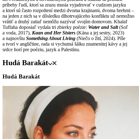
príbehy ľudí, ktorí sa zrazu musia vyjadrovať v cudzom jazyku
a ktorí sú často rozpoltení medzi dvoma krajinami, dvoma brehmi –
na jeden z nich sa v dôsledku dlhotrvajúceho konfliktu už nemožno
vrátiť a druhý zatiaľ nemôžu nazývať svojím domovom. Khalaf
Tuffaha doposiaľ vydala tri zbierky poézie:
Water and Salt
(Soľ
a voda, 2017),
Kaan and Her Sisters
(Kána a jej sestry, 2023)
a najnovšiu
Something About Living
(Niečo o žití, 2024). Píše
a tvorí v angličtine, rada si vychutná šálku znamenitej kávy a jej
srdce horí pre poéziu, jazyk a Palestínu.
Hudá Barakát
Hudá Barakát