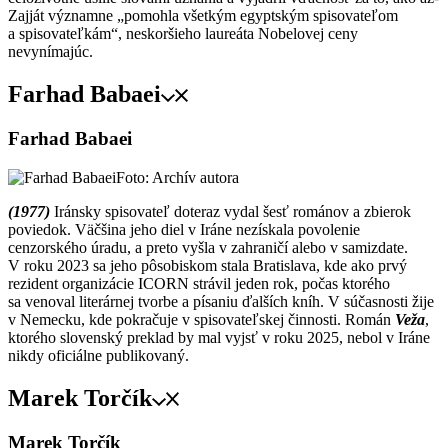
Zajját významne „pomohla všetkým egyptským spisovateľom
a spisovateľkám“, neskoršieho laureáta Nobelovej ceny
nevynímajúc.
Farhad Babaei
Farhad Babaei
Foto: Archív autora
(1977)
Iránsky spisovateľ doteraz vydal šesť románov a zbierok
poviedok. Väčšina jeho diel v Iráne nezískala povolenie
cenzorského úradu, a preto vyšla v zahraničí alebo v samizdate.
V roku 2023 sa jeho pôsobiskom stala Bratislava, kde ako prvý
rezident organizácie ICORN strávil jeden rok, počas ktorého
sa venoval literárnej tvorbe a písaniu ďalších kníh. V súčasnosti žije
v Nemecku, kde pokračuje v spisovateľskej činnosti. Román
Veža
,
ktorého slovenský preklad by mal vyjsť v roku 2025, nebol v Iráne
nikdy oficiálne publikovaný.
Marek Torčík
Marek Torčík