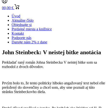
0
0,00
€
Úvod
Aktuálne číslo
Objednajte si
Predajné miesta a knižnice
Kontakt
Podporte nás
Darujte nám 2% z dane
John Steinbeck: V neistej bitke
anotácia
Prekladať raný román Johna Steinbecka V neistej bitke som sa
rozhodol z dvoch dôvodov.
Prvým bolo to, že tento politicky hlboko angažovaný text nebol ešte
preložený do slovenčiny a chcel som, aby sme poznali aj túto
stránku Steinbeckovho diela.