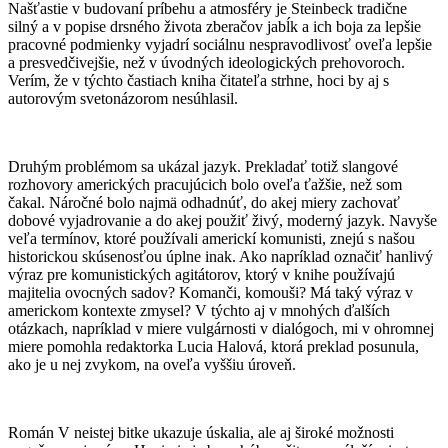
Našťastie v budovaní príbehu a atmosféry je Steinbeck tradične
silný a v popise drsného života zberačov jabĺk a ich boja za lepšie
pracovné podmienky vyjadrí sociálnu nespravodlivosť oveľa lepšie
a presvedčivejšie, než v úvodných ideologických prehovoroch.
Verím, že v týchto častiach kniha čitateľa strhne, hoci by aj s
autorovým svetonázorom nesúhlasil.
Druhým problémom sa ukázal jazyk. Prekladať totiž slangové
rozhovory amerických pracujúcich bolo oveľa ťažšie, než som
čakal. Náročné bolo najmä odhadnúť, do akej miery zachovať
dobové vyjadrovanie a do akej použiť živý, moderný jazyk. Navyše
veľa termínov, ktoré používali americkí komunisti, znejú s našou
historickou skúsenosťou úplne inak. Ako napríklad označiť hanlivý
výraz pre komunistických agitátorov, ktorý v knihe používajú
majitelia ovocných sadov? Komanči, komouši? Má taký výraz v
americkom kontexte zmysel? V týchto aj v mnohých ďalších
otázkach, napríklad v miere vulgárnosti v dialógoch, mi v ohromnej
miere pomohla redaktorka Lucia Halová, ktorá preklad posunula,
ako je u nej zvykom, na oveľa vyššiu úroveň.
Román V neistej bitke ukazuje úskalia, ale aj široké možnosti