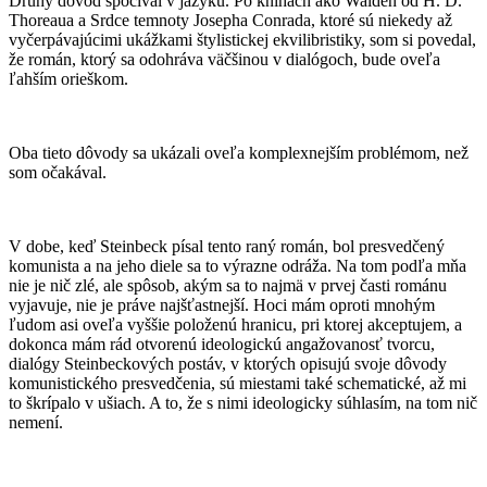
Druhý dôvod spočíval v jazyku. Po knihách ako Walden od H. D.
Thoreaua a Srdce temnoty Josepha Conrada, ktoré sú niekedy až
vyčerpávajúcimi ukážkami štylistickej ekvilibristiky, som si povedal,
že román, ktorý sa odohráva väčšinou v dialógoch, bude oveľa
ľahším orieškom.
Oba tieto dôvody sa ukázali oveľa komplexnejším problémom, než
som očakával.
V dobe, keď Steinbeck písal tento raný román, bol presvedčený
komunista a na jeho diele sa to výrazne odráža. Na tom podľa mňa
nie je nič zlé, ale spôsob, akým sa to najmä v prvej časti románu
vyjavuje, nie je práve najšťastnejší. Hoci mám oproti mnohým
ľudom asi oveľa vyššie položenú hranicu, pri ktorej akceptujem, a
dokonca mám rád otvorenú ideologickú angažovanosť tvorcu,
dialógy Steinbeckových postáv, v ktorých opisujú svoje dôvody
komunistického presvedčenia, sú miestami také schematické, až mi
to škrípalo v ušiach. A to, že s nimi ideologicky súhlasím, na tom nič
nemení.