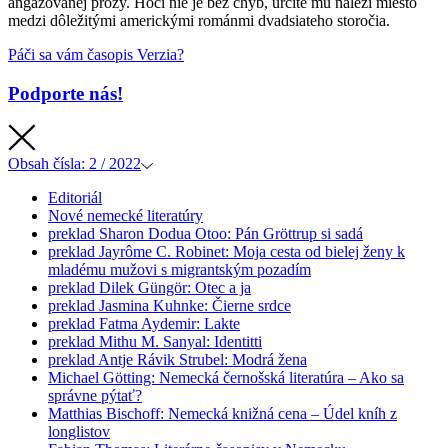
angažovanej prózy. Hoci nie je bez chýb, určite mu náleží miesto
medzi dôležitými americkými románmi dvadsiateho storočia.
Páči sa vám časopis Verzia?
Podporte nás!
Obsah
čísla: 2 / 2022
Editoriál
Nové nemecké literatúry
preklad
Sharon Dodua Otoo: Pán Gröttrup si sadá
preklad
Jayrôme C. Robinet: Moja cesta od bielej ženy k
mladému mužovi s migrantským pozadím
preklad
Dilek Güngör: Otec a ja
preklad
Jasmina Kuhnke: Čierne srdce
preklad
Fatma Aydemir: Lakte
preklad
Mithu M. Sanyal: Identitti
preklad
Antje Rávik Strubel: Modrá žena
Michael Götting: Nemecká černošská literatúra – Ako sa
správne pýtať?
Matthias Bischoff: Nemecká knižná cena – Údel kníh z
longlistov