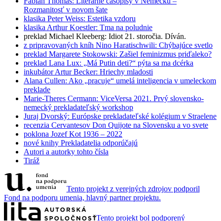
Fabian Thomas: Literárne časopisy v Nemecku –
Rozmanitosť v novom šate
klasika
Peter Weiss: Estetika vzdoru
klasika
Arthur Koestler: Tma na poludnie
preklad
Michael Kleeberg: Idiot 21. storočia. Díván.
z pripravovaných kníh
Nino Haratischwili: Chýbajúce svetlo
preklad
Margarete Stokowski: Zašiel feminizmus priďaleko?
preklad
Lana Lux: „Má Putin deti?“ pýta sa ma dcérka
inkubátor
Artur Becker: Hriechy mladosti
Alana Cullen: Ako „pracuje“ umelá inteligencia v umeleckom
preklade
Marie-Theres Cermann: ViceVersa 2021. Prvý slovensko-
nemecký prekladateľský workshop
Juraj Dvorský: Európske prekladateľské kolégium v Straelene
recenzia
Cervantesov Don Quijote na Slovensku a vo svete
poklona
Jozef Kot 1936 – 2022
nové knihy
Prekladatelia odporúčajú
Autori a autorky tohto čísla
Tiráž
Tento projekt z verejných zdrojov podporil
Fond na podporu umenia, hlavný partner projektu.
Tento projekt bol podporený