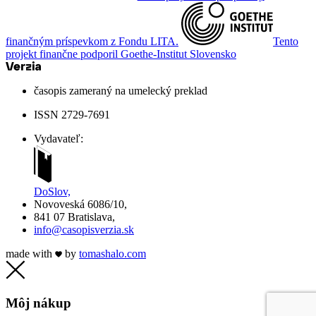
finančným príspevkom z Fondu LITA.
Tento
projekt finančne podporil Goethe-Institut Slovensko
časopis zameraný na umelecký preklad
ISSN 2729-7691
Vydavateľ:
DoSlov,
Novoveská 6086/10,
841 07 Bratislava,
info@casopisverzia.sk
made with
by
tomas
halo
.com
Môj nákup