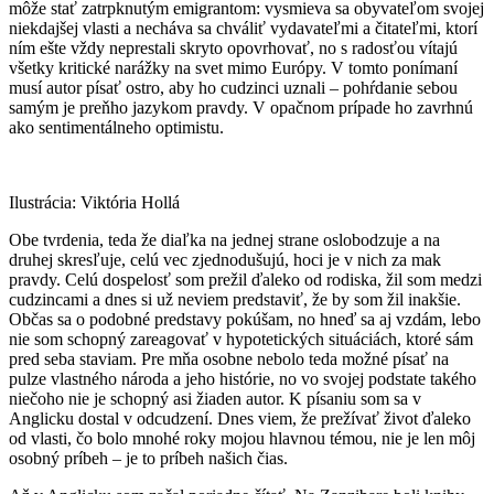
môže stať zatrpknutým emigrantom: vysmieva sa obyvateľom svojej
niekdajšej vlasti a necháva sa chváliť vydavateľmi a čitateľmi, ktorí
ním ešte vždy neprestali skryto opovrhovať, no s radosťou vítajú
všetky kritické narážky na svet mimo Európy. V tomto ponímaní
musí autor písať ostro, aby ho cudzinci uznali – pohŕdanie sebou
samým je preňho jazykom pravdy. V opačnom prípade ho zavrhnú
ako sentimentálneho optimistu.
Ilustrácia: Viktória Hollá
Obe tvrdenia, teda že diaľka na jednej strane oslobodzuje a na
druhej skresľuje, celú vec zjednodušujú, hoci je v nich za mak
pravdy. Celú dospelosť som prežil ďaleko od rodiska, žil som medzi
cudzincami a dnes si už neviem predstaviť, že by som žil inakšie.
Občas sa o podobné predstavy pokúšam, no hneď sa aj vzdám, lebo
nie som schopný zareagovať v hypotetických situáciách, ktoré sám
pred seba staviam. Pre mňa osobne nebolo teda možné písať na
pulze vlastného národa a jeho histórie, no vo svojej podstate takého
niečoho nie je schopný asi žiaden autor. K písaniu som sa v
Anglicku dostal v odcudzení. Dnes viem, že prežívať život ďaleko
od vlasti, čo bolo mnohé roky mojou hlavnou témou, nie je len môj
osobný príbeh – je to príbeh našich čias.