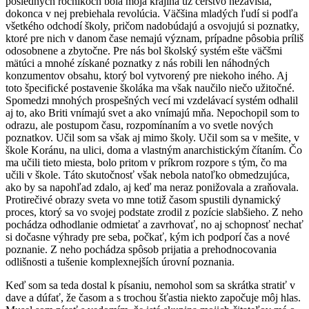
posledných ročníkoch bola moja krajina už čerstvo nezávislá,
dokonca v nej prebiehala revolúcia. Väčšina mladých ľudí si podľa
všetkého odchodí školy, pričom nadobúdajú a osvojujú si poznatky,
ktoré pre nich v danom čase nemajú význam, prípadne pôsobia príliš
odosobnene a zbytočne. Pre nás bol školský systém ešte väčšmi
mätúci a mnohé získané poznatky z nás robili len náhodných
konzumentov obsahu, ktorý bol vytvorený pre niekoho iného. Aj
toto špecifické postavenie školáka ma však naučilo niečo užitočné.
Spomedzi mnohých prospešných vecí mi vzdelávací systém odhalil
aj to, ako Briti vnímajú svet a ako vnímajú mňa. Nepochopil som to
odrazu, ale postupom času, rozpomínaním a vo svetle nových
poznatkov. Učil som sa však aj mimo školy. Učil som sa v mešite, v
škole Koránu, na ulici, doma a vlastným anarchistickým čítaním. Čo
ma učili tieto miesta, bolo pritom v príkrom rozpore s tým, čo ma
učili v škole. Táto skutočnosť však nebola natoľko obmedzujúca,
ako by sa napohľad zdalo, aj keď ma neraz ponižovala a zraňovala.
Protirečivé obrazy sveta vo mne totiž časom spustili dynamický
proces, ktorý sa vo svojej podstate zrodil z pozície slabšieho. Z neho
pochádza odhodlanie odmietať a zavrhovať, no aj schopnosť nechať
si dočasne výhrady pre seba, počkať, kým ich podporí čas a nové
poznanie. Z neho pochádza spôsob prijatia a prehodnocovania
odlišnosti a tušenie komplexnejších úrovní poznania.
Keď som sa teda dostal k písaniu, nemohol som sa skrátka stratiť v
dave a dúfať, že časom a s trochou šťastia niekto započuje môj hlas.