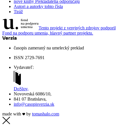
nové knihy
Prekladatelia odporúčajú
Autori a autorky tohto čísla
Tiráž
Tento projekt z verejných zdrojov podporil
Fond na podporu umenia, hlavný partner projektu.
časopis zameraný na umelecký preklad
ISSN 2729-7691
Vydavateľ:
DoSlov,
Novoveská 6086/10,
841 07 Bratislava,
info@casopisverzia.sk
made with
by
tomas
halo
.com