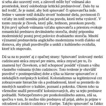
si seba ako uzavretý svet, a zároveň môže byť vnímaná ako
prostriedok, ktorý oslobodzuje kritickú predstavivosť. Dalo by sa
tiež tvrdiť, že je nutné, aby boli spisovateľ či spisovateľka inde.
Jedine v samote totiž dokážu stvoriť hodnotné diela, povinnosti či
vzťahy im totiž nemútia pohľad na pravdu, ktorú treba vysloviť. V
tomto zmysle je človek, ktorý píše, hrdinom, prorokom pravdy.
Kým prvý spôsob vnímania vzťahu spisovateľa a priestoru evokuje
romantickú predstavu devätnásteho storočia, druhý pripomína
modernistický postoj prvej polovice dvadsiateho storočia. Mnohí
významní predstavitelia anglického modernizmu tvorili ďaleko od
domova, aby písali pravdivejšie a unikli z kultúrneho ovzdušia,
ktoré ich otupovalo.
Dá sa na to pozrieť aj z opačnej strany: Spisovateľ izolovaný medzi
cudzincami stráca zmysel pre mieru, stráca zmysel pre to, čo
znamená byť človekom, a tiež schopnosť posúdiť význam a váhu
vlastného vnímania týchto cudzincov. Toto tvrdenie je obzvlášť
pravdivé v postimperiálnej dobe a týka sa hlavne spisovateľov z
niekdajších európskych kolónií. Kolonializmus sa legitimizoval cez
zobrazovanie hierarchie rás a podriadeností, ktoré sa premietlo do
mnohých naratívov o kultúre, poznaní a pokroku. Okrem toho sa
všemožne snažil presvedčiť kolonizovaných, aby sa tejto predstave
podriadili. Nebezpečenstvo pre postkoloniálneho autora, zdá sa,
spočíva v tom, že možno túto predstavu už prijal, alebo ju prijme v
odcudzení a izolácii cudzinca v Európe. Takýto spisovateľ sa ľahko