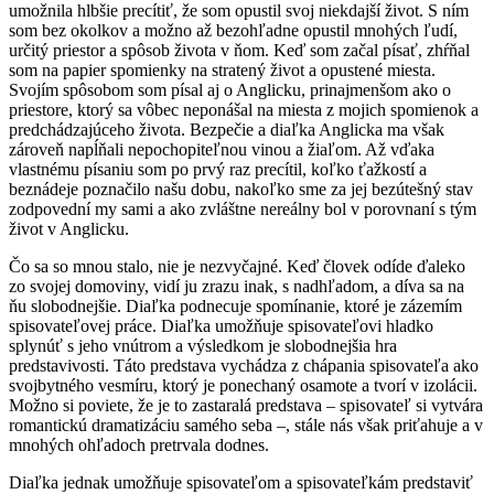
umožnila hlbšie precítiť, že som opustil svoj niekdajší život. S ním
som bez okolkov a možno až bezohľadne opustil mnohých ľudí,
určitý priestor a spôsob života v ňom. Keď som začal písať, zhŕňal
som na papier spomienky na stratený život a opustené miesta.
Svojím spôsobom som písal aj o Anglicku, prinajmenšom ako o
priestore, ktorý sa vôbec neponášal na miesta z mojich spomienok a
predchádzajúceho života. Bezpečie a diaľka Anglicka ma však
zároveň napĺňali nepochopiteľnou vinou a žiaľom. Až vďaka
vlastnému písaniu som po prvý raz precítil, koľko ťažkostí a
beznádeje poznačilo našu dobu, nakoľko sme za jej bezútešný stav
zodpovední my sami a ako zvláštne nereálny bol v porovnaní s tým
život v Anglicku.
Čo sa so mnou stalo, nie je nezvyčajné. Keď človek odíde ďaleko
zo svojej domoviny, vidí ju zrazu inak, s nadhľadom, a díva sa na
ňu slobodnejšie. Diaľka podnecuje spomínanie, ktoré je zázemím
spisovateľovej práce. Diaľka umožňuje spisovateľovi hladko
splynúť s jeho vnútrom a výsledkom je slobodnejšia hra
predstavivosti. Táto predstava vychádza z chápania spisovateľa ako
svojbytného vesmíru, ktorý je ponechaný osamote a tvorí v izolácii.
Možno si poviete, že je to zastaralá predstava – spisovateľ si vytvára
romantickú dramatizáciu samého seba –, stále nás však priťahuje a v
mnohých ohľadoch pretrvala dodnes.
Diaľka jednak umožňuje spisovateľom a spisovateľkám predstaviť