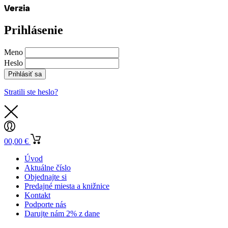
Prihlásenie
Meno
Heslo
Prihlásiť sa
Stratili ste heslo?
0
0,00
€
Úvod
Aktuálne číslo
Objednajte si
Predajné miesta a knižnice
Kontakt
Podporte nás
Darujte nám 2% z dane