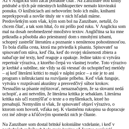
Až v Anglicku som začal poriadne čítať. Na Zanzibare boli knihy
pridrahé a tých pár miestnych kníhkupectiev nemalo ktovieakú
ponuku. O knižniciach ani nehovorím: bolo ich málo, knihami
neprekypovali a novšie tituly ste v nich hľadali márne.
Predovšetkým som však, kým som bol na Zanzibare, netušil, čo
chcem čítať, a tak som hltal, čo mi prišlo pod ruku. V Anglicku som
mal na dosah neobmedzené množstvo textov. Angličtina sa ku mne
prikradla a pôsobila ako priestranný dom s mnohými izbami,
schopný zastrešiť literatúru a poznanie s nenútenou pohostinnosťou.
To bola ďalšia cesta, ktorá ma priviedla k písaniu. Spisovateľ sa
spisovateľom stáva, keď číta, keď do svojej skúsenosti zbiera a
nabaľuje iné texty, keď reaguje a opakuje. Jedine takto si vytvára
repertoár výraziva, z ktorého čerpá vo vlastnej tvorbe. Toto výrazivo
je krehké a subtílne, nie vždy sa dá vtesnať do uchopiteľnej metódy
– aj keď literárni kritici to majú v náplni práce – a nie je to ani
program s inštrukciami na rozvíjanie príbehu. Keď však funguje,
vytvára v rozprávaní akurátny a presvedčivý súbor krokov.
Nesnažím sa písanie mýtizovať, nenaznačujem, že sa slovami nedá
uchopiť, a ani netvrdím, že literárna kritika je sebaklam. Literárna
kritika nás učí rozmýšľať o texte a o myšlienkach, ktoré ho
presahujú. Nemyslím si však, že spisovateľ objaví výrazivo, o
ktorom som hovoril, vďaka nej. K vlastnému rukopisu sa dopracuje
cez iné zdroje a kľúčovým spomedzi nich je čítanie.
Na Zanzibare som dostal britské koloniálne vzdelanie, i keď v