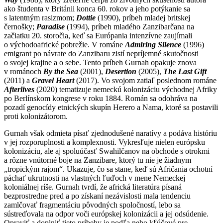
ako študenta v Británii konca 60. rokov a jeho potýkanie sa
s latentným rasizmom;
Dottie
(1990), príbeh mladej britskej
černošky;
Paradise
(1994), príbeh mladého Zanzibarčana na
začiatku 20. storočia, keď sa Európania intenzívne zaujímali
o východoafrické pobrežie. V románe
Admiring Silence
(1996)
emigrant po návrate do Zanzibaru zistí nepríjemné skutočnosti
o svojej krajine a o sebe. Tento príbeh Gurnah opakuje znova
v románoch
By the Sea
(2001),
Desertion
(2005),
The Last Gift
(2011) a
Gravel Heart
(2017). Vo svojom zatiaľ poslednom románe
Afterlives
(2020) tematizuje nemeckú kolonizáciu východnej Afriky
po Berlínskom kongrese v roku 1884. Román sa odohráva na
pozadí genocídy etnických skupín Herero a Nama, ktoré sa postavili
proti kolonizátorom.
Gurnah však odmieta písať zjednodušené naratívy a podáva históriu
v jej rozporuplnosti a komplexnosti. Vykresľuje nielen európsku
kolonizáciu, ale aj spoluúčasť Swahilčanov na obchode s otrokmi
a rôzne vnútorné boje na Zanzibare, ktorý tu nie je žiadnym
„tropickým rajom“. Ukazuje, čo sa stane, keď sú Afričania ochotní
páchať ukrutnosti na vlastných ľuďoch v mene Nemeckej
koloniálnej ríše. Gurnah tvrdí, že africká literatúra písaná
bezprostredne pred a po získaní nezávislosti mala tendenciu
zamlčovať fragmentáciu pôvodných spoločností, lebo sa
sústreďovala na odpor voči európskej kolonizácii a jej odsúdenie.
Opraviť a doplniť tieto príbehy je podľa neho kľúčové pre