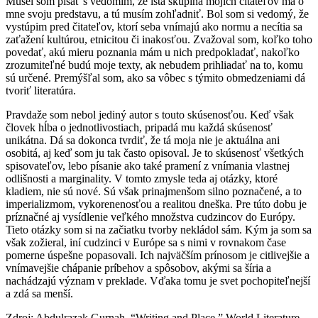
Musel som písať s vedomím, že istá skupina mojich čitateľov má o
mne svoju predstavu, a tú musím zohľadniť. Bol som si vedomý, že
vystúpim pred čitateľov, ktorí seba vnímajú ako normu a necítia sa
zaťažení kultúrou, etnicitou či inakosťou. Zvažoval som, koľko toho
povedať, akú mieru poznania mám u nich predpokladať, nakoľko
zrozumiteľné budú moje texty, ak nebudem prihliadať na to, komu
sú určené. Premýšľal som, ako sa vôbec s týmito obmedzeniami dá
tvoriť literatúra.
Pravdaže som nebol jediný autor s touto skúsenosťou. Keď však
človek hĺba o jednotlivostiach, pripadá mu každá skúsenosť
unikátna. Dá sa dokonca tvrdiť, že tá moja nie je aktuálna ani
osobitá, aj keď som ju tak často opisoval. Je to skúsenosť všetkých
spisovateľov, lebo písanie ako také pramení z vnímania vlastnej
odlišnosti a marginality. V tomto zmysle teda aj otázky, ktoré
kladiem, nie sú nové. Sú však prinajmenšom silno poznačené, a to
imperializmom, vykorenenosťou a realitou dneška. Pre túto dobu je
príznačné aj vysídlenie veľkého množstva cudzincov do Európy.
Tieto otázky som si na začiatku tvorby nekládol sám. Kým ja som sa
však zožieral, iní cudzinci v Európe sa s nimi v rovnakom čase
pomerne úspešne popasovali. Ich najväčším prínosom je citlivejšie a
vnímavejšie chápanie príbehov a spôsobov, akými sa šíria a
nachádzajú význam v preklade. Vďaka tomu je svet pochopiteľnejší
a zdá sa menší.
Zdroj: Abdulrazak Gurnah, “Writing and Place.” World Literature