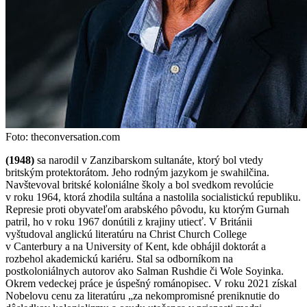
Foto: theconversation.com
(1948)
sa narodil v Zanzibarskom sultanáte, ktorý bol vtedy
britským protektorátom. Jeho rodným jazykom je swahilčina.
Navštevoval britské koloniálne školy a bol svedkom revolúcie
v roku 1964, ktorá zhodila sultána a nastolila socialistickú republiku.
Represie proti obyvateľom arabského pôvodu, ku ktorým Gurnah
patril, ho v roku 1967 donútili z krajiny utiecť. V Británii
vyštudoval anglickú literatúru na Christ Church College
v Canterbury a na University of Kent, kde obhájil doktorát a
rozbehol akademickú kariéru. Stal sa odborníkom na
postkoloniálnych autorov ako Salman Rushdie či Wole Soyinka.
Okrem vedeckej práce je úspešný románopisec. V roku 2021 získal
Nobelovu cenu za literatúru „za nekompromisné preniknutie do