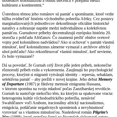
dôsledkov kolonializmu a osudu utečenca v priepasti medzi
kultúrami a kontinentmi.“
Ústrednou témou jeho románov sú pamäť a spomínanie, ktoré vedie
túžba zviditeľniť históriu východného pobrežia Afriky. Cez postavy
marginalizovaných jednotlivcov dekonštruuje oficiálne historické
naratívy a zobrazuje napätie medzi individuálnou a kolektívnou
pamäťou. Gurnahove príbehy decentralizujú európsku históriu 20.
storočia z pohľadu Afričanov. Čo znamená prežiť obidve svetové
vojny pod koloniálnou nadvládou? Ako si uchovať v pamäti vlastnú
minulosť, keď kolonializmus zámerne vymazal z archívov africký
uhol pohľadu? Ako rekonštruovať vlastnú minulosť, keď nevieme,
čo bolo vymazané?
Dá sa povedať, že Gurnah celý život píše jeden príbeh, nekonečne
rôznorodý príbeh exilu a vykorenenia. Zaujímajú ho psychologické
procesy, ktorými si migranti vytvárajú identity – represia, sebaklam,
selektívna pamäť – aby prežili v novej krajine. Jeho debut
Memory
of Departure
(1987) je fiktívny memoár emigranta Hassana,
v ktorom spomína na svoju mladosť počas Zanzibarskej revolúcie.
Gurnah tu nastoľuje niekoľko tém, ku ktorým sa opakovane vracia:
heterogenita kultúr východoafrického pobrežia, nenávisť
Swahilčanov voči Arabom, iracionálny africký nacionalizmus,
emigrácia, potláčanie negatívnych spomienok a nevyhnutnosť
vyrovnať sa s vlastnou minulosťou. Nasledoval román
Pilgrim’s
Way
(1988), ktorý zreteľne čerpá zo životných skúseností autora