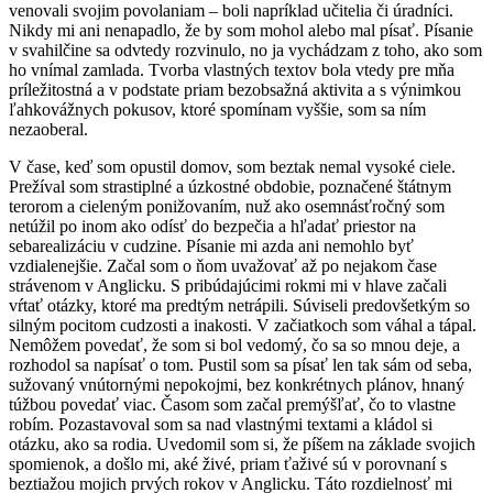
venovali svojim povolaniam – boli napríklad učitelia či úradníci.
Nikdy mi ani nenapadlo, že by som mohol alebo mal písať. Písanie
v svahilčine sa odvtedy rozvinulo, no ja vychádzam z toho, ako som
ho vnímal zamlada. Tvorba vlastných textov bola vtedy pre mňa
príležitostná a v podstate priam bezobsažná aktivita a s výnimkou
ľahkovážnych pokusov, ktoré spomínam vyššie, som sa ním
nezaoberal.
V čase, keď som opustil domov, som beztak nemal vysoké ciele.
Prežíval som strastiplné a úzkostné obdobie, poznačené štátnym
terorom a cieleným ponižovaním, nuž ako osemnásťročný som
netúžil po inom ako odísť do bezpečia a hľadať priestor na
sebarealizáciu v cudzine. Písanie mi azda ani nemohlo byť
vzdialenejšie. Začal som o ňom uvažovať až po nejakom čase
strávenom v Anglicku. S pribúdajúcimi rokmi mi v hlave začali
vŕtať otázky, ktoré ma predtým netrápili. Súviseli predovšetkým so
silným pocitom cudzosti a inakosti. V začiatkoch som váhal a tápal.
Nemôžem povedať, že som si bol vedomý, čo sa so mnou deje, a
rozhodol sa napísať o tom. Pustil som sa písať len tak sám od seba,
sužovaný vnútornými nepokojmi, bez konkrétnych plánov, hnaný
túžbou povedať viac. Časom som začal premýšľať, čo to vlastne
robím. Pozastavoval som sa nad vlastnými textami a kládol si
otázku, ako sa rodia. Uvedomil som si, že píšem na základe svojich
spomienok, a došlo mi, aké živé, priam ťaživé sú v porovnaní s
beztiažou mojich prvých rokov v Anglicku. Táto rozdielnosť mi