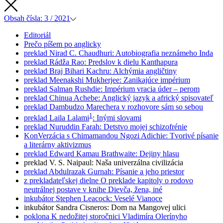
Obsah
čísla: 3 / 2021
Editoriál
Prečo píšem po anglicky
preklad
Nirad C. Chaudhuri: Autobiografia neznámeho Inda
preklad
Rádža Rao: Predslov k dielu Kanthapura
preklad
Braj Bihari Kachru: Alchýmia angličtiny
preklad
Meenakshi Mukherjee: Zanikajúce impérium
preklad
Salman Rushdie: Impérium vracia úder – perom
preklad
Chinua Achebe: Anglický jazyk a africký spisovateľ
preklad
Dambudzo Marechera v rozhovore sám so sebou
1
preklad
Laila Lalami
: Inými slovami
preklad
Nuruddin Farah: Detstvo mojej schizofrénie
KonVerzácia s Chimamandou Ngozi Adichie: Tvorivé písanie
a literárny aktivizmus
preklad
Edward Kamau Brathwaite: Dejiny hlasu
preklad
V. S. Naipaul: Naša univerzálna civilizácia
preklad
Abdulrazak Gurnah: Písanie a jeho priestor
z prekladateľskej dielne
O preklade kapitoly o rodovo
neutrálnej postave v knihe Dievča, žena, iné
inkubátor
Stephen Leacock: Veselé Vianoce
inkubátor
Sandra Cisneros: Dom na Mangovej ulici
poklona
K nedožitej storočnici Vladimíra Olerínyho