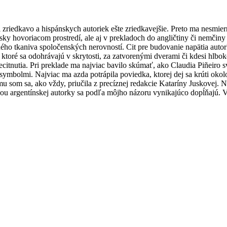
riedkavo a hispánskych autoriek ešte zriedkavejšie. Preto ma nesmier
ky hovoriacom prostredí, ale aj v prekladoch do angličtiny či nemčiny 
exného tkaniva spoločenských nerovností. Cit pre budovanie napätia auto
toré sa odohrávajú v skrytosti, za zatvorenými dverami či kdesi hlboko
citnutia. Pri preklade ma najviac bavilo skúmať, ako Claudia Piñeiro sv
mbolmi. Najviac ma azda potrápila poviedka, ktorej dej sa krúti okol
 som sa, ako vždy, priučila z precíznej redakcie Kataríny Juskovej. N
rbou argentínskej autorky sa podľa môjho názoru vynikajúco dopĺňajú. 