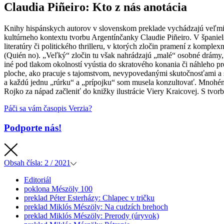
Claudia Piñeiro: Kto z nás
anotácia
Knihy hispánskych autorov v slovenskom preklade vychádzajú veľmi z
kultúrneho kontextu tvorbu Argentínčanky Claudie Piñeiro. V španiels
literatúry či politického thrilleru, v ktorých zločin pramení z kompl
(Quién no). „Veľký“ zločin tu však nahrádzajú „malé“ osobné drámy, k
iné pod tlakom okolností vyústia do skratového konania či náhleho pre
ploche, ako pracuje s tajomstvom, nevypovedanými skutočnosťami a sy
a každú jednu „rúrku“ a „prípojku“ som musela konzultovať. Mnohému
Rojko za nápad začleniť do knižky ilustrácie Viery Kraicovej. S tvo
Páči sa vám časopis Verzia?
Podporte nás!
Obsah
čísla: 2 / 2021
Editoriál
poklona
Mészöly 100
preklad
Péter Esterházy: Chlapec v tričku
preklad
Miklós Mészöly: Na cudzích brehoch
preklad
Miklós Mészöly: Prerody (úryvok)