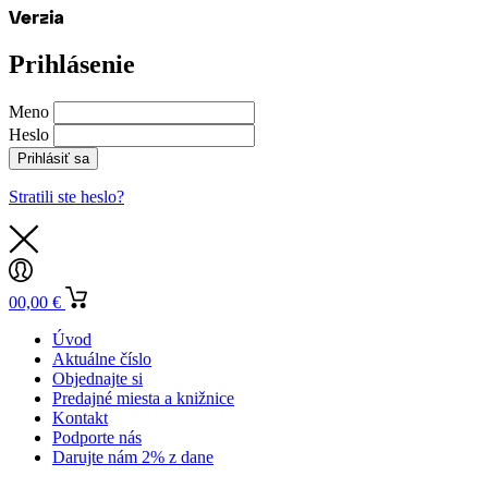
Prihlásenie
Meno
Heslo
Prihlásiť sa
Stratili ste heslo?
0
0,00
€
Úvod
Aktuálne číslo
Objednajte si
Predajné miesta a knižnice
Kontakt
Podporte nás
Darujte nám 2% z dane