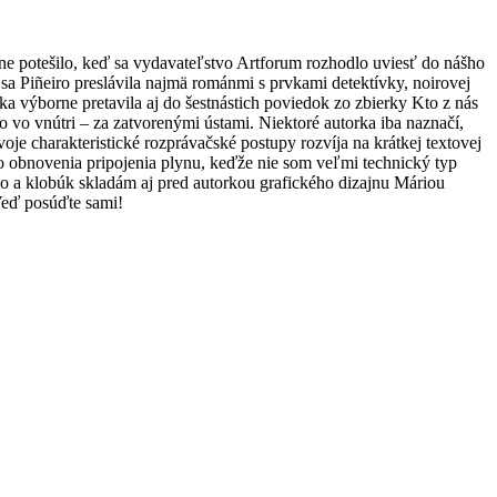
ne potešilo, keď sa vydavateľstvo Artforum rozhodlo uviesť do nášho
sa Piñeiro preslávila najmä románmi s prvkami detektívky, noirovej
rka výborne pretavila aj do šestnástich poviedok zo zbierky Kto z nás
 vo vnútri – za zatvorenými ústami. Niektoré autorka iba naznačí,
oje charakteristické rozprávačské postupy rozvíja na krátkej textovej
o obnovenia pripojenia plynu, keďže nie som veľmi technický typ
o a klobúk skladám aj pred autorkou grafického dizajnu Máriou
Veď posúďte sami!