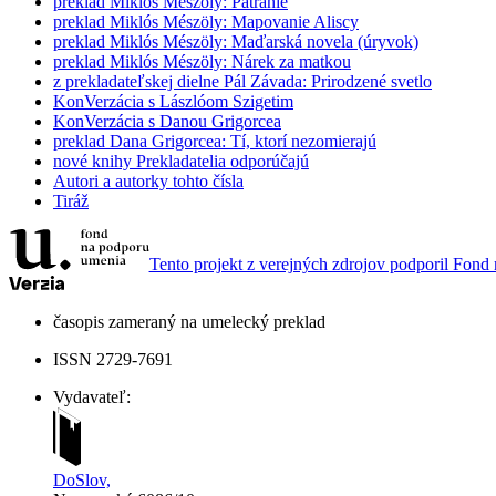
preklad
Miklós Mészöly: Pátranie
preklad
Miklós Mészöly: Mapovanie Aliscy
preklad
Miklós Mészöly: Maďarská novela (úryvok)
preklad
Miklós Mészöly: Nárek za matkou
z prekladateľskej dielne
Pál Závada: Prirodzené svetlo
KonVerzácia s Lászlóom Szigetim
KonVerzácia s Danou Grigorcea
preklad
Dana Grigorcea: Tí, ktorí nezomierajú
nové knihy
Prekladatelia odporúčajú
Autori a autorky tohto čísla
Tiráž
Tento projekt z verejných zdrojov podporil Fond 
časopis zameraný na umelecký preklad
ISSN 2729-7691
Vydavateľ:
DoSlov,