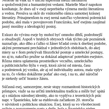
Nenesie sa však už v duchu súperenia medzi literatúrou
a spoločenskými a humanitnými vedami. Marielle Macé napokon
konštatuje, že dnes už v eseji neprebieha výmena medzi literatúrou
a vedou. Presúva sa skôr do vnútorného rámca samotnej krásnej
literatúry. Prinajmenšom tu esej nemá natoľko vyhrotenú polemickú
podobu, akú mala v povojnovom Francúzsku, keď esejista zaujímal
jasný morálny a ideologický postoj.
Exkurz do vývinu eseje by mohol byť omnoho dlhší, podrobnejší
a obsažnejší. Aspoň v hrubých obrysoch však týchto pár poznámok
naznačuje, ako dlho a ťažko si žáner hľadal cestu k dnešnej podobe,
akými premenami prechádzal v jednotlivých obdobiach, do akej
miery sa v ňom prekrývali filozofické postoje a umelecké postupy,
no aj to, nakoľko pružne sa dokázal adaptovať potrebám esejistov.
Rôzna miera uplatnenia prostriedkov vecného, umeleckého
a publicistického štýlu v eseji, ktorá závisí od miesta, času
a podmienok jej vzniku, ale aj od individuality autora, mala vplyv
na to, čo všetko dokážeme poňať ako esej, i na to, aké náročné
je niekedy určiť hranice žánru.
Súčasná esej, samozrejme, nesie stopy rozmanitosti historických
prístupov, viaže sa na určitú intelektuálnu tradíciu a môže byť spätá
aj s otázkou národnej identity, ako to vyplýva z teoretických prác
napr. v Španielsku, kde sa etablovala začiatkom 20. storočia
v súvislosti s politickou situáciou. Esej, ktorá sa vo všeobecnosti
usiluje o porozumenie sveta a dejín, bola v Španielsku nielen