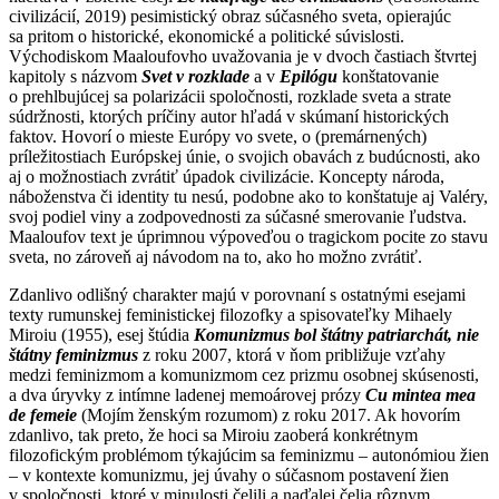
civilizácií, 2019) pesimistický obraz súčasného sveta, opierajúc
sa pritom o historické, ekonomické a politické súvislosti.
Východiskom Maaloufovho uvažovania je v dvoch častiach štvrtej
kapitoly s názvom
Svet v rozklade
a v
Epilógu
konštatovanie
o prehlbujúcej sa polarizácii spoločnosti, rozklade sveta a strate
súdržnosti, ktorých príčiny autor hľadá v skúmaní historických
faktov. Hovorí o mieste Európy vo svete, o (premárnených)
príležitostiach Európskej únie, o svojich obavách z budúcnosti, ako
aj o možnostiach zvrátiť úpadok civilizácie. Koncepty národa,
náboženstva či identity tu nesú, podobne ako to konštatuje aj Valéry,
svoj podiel viny a zodpovednosti za súčasné smerovanie ľudstva.
Maaloufov text je úprimnou výpoveďou o tragickom pocite zo stavu
sveta, no zároveň aj návodom na to, ako ho možno zvrátiť.
Zdanlivo odlišný charakter majú v porovnaní s ostatnými esejami
texty rumunskej feministickej filozofky a spisovateľky Mihaely
Miroiu (1955), esej štúdia
Komunizmus bol štátny patriarchát, nie
štátny feminizmus
z roku 2007, ktorá v ňom približuje vzťahy
medzi feminizmom a komunizmom cez prizmu osobnej skúsenosti,
a dva úryvky z intímne ladenej memoárovej prózy
Cu mintea mea
de femeie
(Mojím ženským rozumom) z roku 2017. Ak hovorím
zdanlivo, tak preto, že hoci sa Miroiu zaoberá konkrétnym
filozofickým problémom týkajúcim sa feminizmu – autonómiou žien
– v kontexte komunizmu, jej úvahy o súčasnom postavení žien
v spoločnosti, ktoré v minulosti čelili a naďalej čelia rôznym