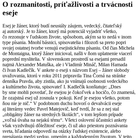
O rozmanitosti, príťažlivosti a trvácnosti
eseje
Esej je žáner, ktorý budí neustály záujem, vedecký, čitateľský
aj autorský. Je to žáner, ktorý má potenciál vyjadriť všetko,
čo rezonuje v ľudskom živote, spôsobom, akým sa to nedá v inom
type písania. Mnohí básnici, spisovatelia i filozofi sa preto popri
svojej ostatnej tvorbe venujú esejistickému písaniu. Od čias Michela
de Montaigna, ktorý žáner inicioval, našli v ňom uplatnenie viacerí
poprední myslitelia. V slovenskom prostredí sa esejami presadil
najmä Alexander Matuška, ale i Vladimír Mináč, Milan Hamada
či Ivan Kadlečík. V ankete o eseji s názvom Esej – žáner slobody
uvažovania, ktorú v roku 2011 pripravila Tina Čorná na stránke
denníka Pravda, aby zistila, ako ju vnímajú osobnosti vedeckého
a kultúrneho života, spisovateľ I. Kadlečík konštatuje: „Dnes
by sme mohli povedať, že esejou je čokoľvek a hocičo, čo znamená,
že ozajstná esej už zosnula v pokoji. Keď je esejou všetko, potom
ňou nie je nič.“ V podobnom duchu hovorí o devalvácii eseje
aj literárny vedec Pavel Matejovič, keď tvrdí, že sa z nej stal
„obligátny žáner na stredných školách“, v tom lepšom prípade
„voľná úvaha na nejakú tému“. Všetci oslovení účastníci ankety
však vyzdvihujú dôležitosť eseje, či už ako priestoru poznávania
sveta, hľadania odpovedí na otázky ľudskej existencie, alebo
prepájania medzi vedou, umením a každodenným životom. V tejto