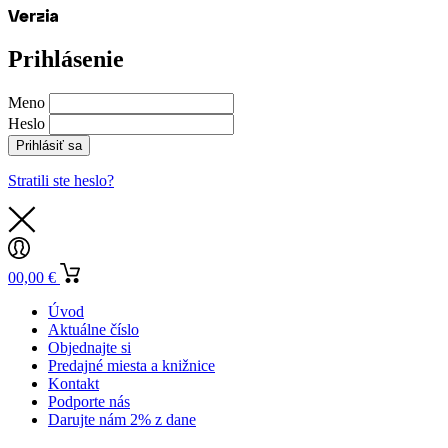
Prihlásenie
Meno
Heslo
Prihlásiť sa
Stratili ste heslo?
0
0,00
€
Úvod
Aktuálne číslo
Objednajte si
Predajné miesta a knižnice
Kontakt
Podporte nás
Darujte nám 2% z dane