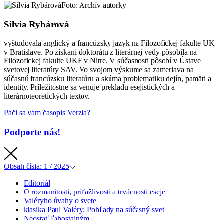
Foto: Archív autorky
Silvia Rybárová
vyštudovala anglický a francúzsky jazyk na Filozofickej fakulte UK
v Bratislave. Po získaní doktorátu z literárnej vedy pôsobila na
Filozofickej fakulte UKF v Nitre. V súčasnosti pôsobí v Ústave
svetovej literatúry SAV. Vo svojom výskume sa zameriava na
súčasnú francúzsku literatúru a skúma problematiku dejín, pamäti a
identity. Príležitostne sa venuje prekladu esejistických a
literárnoteoretických textov.
Páči sa vám časopis Verzia?
Podporte nás!
Obsah
čísla: 1 / 2025
Editoriál
O rozmanitosti, príťažlivosti a trvácnosti eseje
Valéryho úvahy o svete
klasika
Paul Valéry: Pohľady na súčasný svet
Neostať ľahostajným