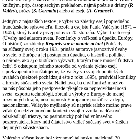
knižným, príp. časopiseckým prekladom, najmä poézie a drámy (
P.
Valéry
), prózy (
S. Germain
) alebo aj eseje (
A. Gramsci
).
Jedným z najstarších textov je výber zo zbierky esejí popredného
francúzskeho spisovateľa, filozofa a esejistu Paula Valéryho (1871 –
1945), ktorý tvoril v prvej polovici 20. storočia. Výber troch esejí
(Úvahy nad atlasom sveta, Poznámky o veľkosti a úpadku Európy,
O histórii) zo zbierky
Regards sur le monde actuel
(Pohľady
na súčasný svet) z roku 1931 prináša autorove jasnozrivé úvahy
o svete, o Európe a jej postupnom úpadku, o histórii a politike,
o národe, ako aj o budúcich výzvach, ktorým bude musieť ľudstvo
čeliť. S odstupom jedného storočia od vydania týchto esejí
s prekvapením konštatujeme, že Valéry vo svojich politických
úvahách (niektoré pochádzajú ešte z roku 1895), predvídal konflikty
a hrozby súčasného sveta. Naliehavo, ba chvíľami až mrazivo
na nás pôsobia jeho predpovede týkajúce sa nepredvídateľnosti
sveta, exportu technológií, zbraní a výroby z Európy do menej
rozvinutých krajín, neschopnosti Európanov poučiť sa z dejín,
nacionalizmu. Valéryho myšlienky sú napriek (alebo možno práve
vďaka) medzivojnovému kontextu svojho vzniku nadčasové,
odzrkadľujú triezvy, no pesimistický pohľad vnímavého
pozorovateľa, ktorý núti čitateľstvo vidieť súčasný svet v širších
dejinných súvislostiach.
Valéryho súčasníkom bol významný taliansky intelektuál 20.