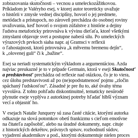
zobrazovania skutočnosti – vecnou a umeleckozážitkovou.
Príkladom je Valéryho esej, v ktorej autor teoreticky uvažuje
o histórii v zmysle vednej disciplíny, hovorí o jej predmete,
metódach a prístupoch, no zároveň prechádza do osobnej roviny
uvažovania, keď hovorí o svojom zúfalstve z histórie a dejiny
ľudstva metaforicky prirovnáva k vývinu dieťaťa, ktoré všetkými
zmyslami objavuje svet a postupne naberá silu. Po umeleckých
výrazových prvkoch siaha napr. aj Gramsci v reflexii
o ľahostajnosti, ktorú prirovnáva „k mŕtvemu bremenu dejín“,
k „olovenej guli“ či k „bažine“.
Esej sa neriadi systematickým výkladom a argumentáciou. Azda
najviac preukazné je to v prípade Germain, ktorá v eseji
Skutočnosť
a predstavivosť
prechádza od reflexie nad otázkou, čo je to viera,
cez úlohu predstavivosti až po (ne)opodstatnenosť pojmu „zločin
spáchaný ľudskosťou“. Zásadné je pre ňu to, aké úvahy téma
vyvoláva. Z tohto pohľadu diskontinuitné, tematicky nesúrodé
plynutie eseje vyplýva z autorkinej potreby hľadať hlbší význam
vecí a objasniť ho.
V esejach Natalie Junquery sú zasa časté citácie, ktorými autorka
odkazuje na slová potomkov obetí frankizmu s cieľom emotívne
na čitateľa zapôsobiť, alebo na úradné dokumenty, napr. cituje
z historických dekrétov, právnych spisov, rozhodnutí súdov,
vyjadrení akademikov a pod., ktorými dokumentuje nielen proces