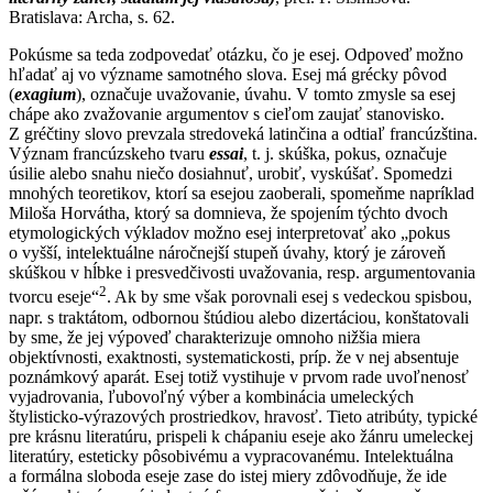
Bratislava: Archa, s. 62.
Pokúsme sa teda zodpovedať otázku, čo je esej. Odpoveď možno
hľadať aj vo význame samotného slova. Esej má grécky pôvod
(
exagium
), označuje uvažovanie, úvahu. V tomto zmysle sa esej
chápe ako zvažovanie argumentov s cieľom zaujať stanovisko.
Z gréčtiny slovo prevzala stredoveká latinčina a odtiaľ francúzština.
Význam francúzskeho tvaru
essai
, t. j. skúška, pokus, označuje
úsilie alebo snahu niečo dosiahnuť, urobiť, vyskúšať. Spomedzi
mnohých teoretikov, ktorí sa esejou zaoberali, spomeňme napríklad
Miloša Horvátha, ktorý sa domnieva, že spojením týchto dvoch
etymologických výkladov možno esej interpretovať ako „pokus
o vyšší, intelektuálne náročnejší stupeň úvahy, ktorý je zároveň
skúškou v hĺbke i presvedčivosti uvažovania, resp. argumentovania
2
tvorcu eseje“
. Ak by sme však porovnali esej s vedeckou spisbou,
napr. s traktátom, odbornou štúdiou alebo dizertáciou, konštatovali
by sme, že jej výpoveď charakterizuje omnoho nižšia miera
objektívnosti, exaktnosti, systematickosti, príp. že v nej absentuje
poznámkový aparát. Esej totiž vystihuje v prvom rade uvoľnenosť
vyjadrovania, ľubovoľný výber a kombinácia umeleckých
štylisticko-výrazových prostriedkov, hravosť. Tieto atribúty, typické
pre krásnu literatúru, prispeli k chápaniu eseje ako žánru umeleckej
literatúry, esteticky pôsobivému a vypracovanému. Intelektuálna
a formálna sloboda eseje zase do istej miery zdôvodňuje, že ide