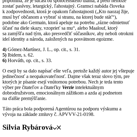
pripomína, že je súčasťou spoločenského diania, a preto nemôže
zostať pasívny, letargický, ľahostajný. Gramsci nabáda človeka
k zodpovednosti, ktorá je opakom ľahostajnosti („Kto naozaj žije,
musí byť občanom a vybrať si stranu, na ktorej bude stáť“),
podobne ako Germain, ktorá apeluje na potrebu „rázne odmietnuť
účasť na diele skazy, vzoprieť sa mu“, alebo Maalouf, ktorý
sa zamýšľa nad tým, ako presvedčiť súčasníkov, aby neboli otrokmi
ideí identity a národa, založených na posvätnom egoizme.
4)
Gómez-Martínez, J. L., op. cit., s. 31.
5)
Ibidem, s. 62.
6)
Horváth, op. cit., s. 33.
O eseji by sa dalo napísať ešte veľa, pretože každý autor jej vštepuje
jedinečnosť a neopakovateľnosť. Dajme však teraz slovo tým, pre
ktorých je písanie esejí vnútornou potrebou. Nech je teda tento
výber pre čitateľov a čitateľky
Verzie
intelektuálnym
dobrodružstvom, emocionálnym zážitkom a azda aj podnetom
na ďalšie premýšľanie.
Táto práca bola podporená Agentúrou na podporu výskumu a
vývoja na základe zmluvy č. APVVV-21-0198.
Silvia Rybárová