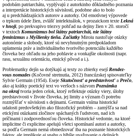
podobám patriarchátu, vyplývajú z autorkinho dôkladného poznania
a interpretácie historických súvislostí, podobne ako to bolo
aj u predchádzajúcich autorov a autorky. Od emotívnej výpovede
o trpkom údele žien, zvlášť intelektuálok, v prozaickom texte
Lekná
v hnoji
, po prekvapivo triezvy pohľad na dejiny žien v 20. storočí
v textoch
Komunizmus bol štátny patriarchát, nie štátny
feminizmus
a
Myšlienky tieňa. Začiatky
Miroiu nastoľuje otázky
autonómie a slobody, ktoré sú nevyhnutným predpokladom
uplatnenia práv a individuálneho tvorivého potenciálu každého
človeka bez ohľadu na jeho pohlavie a vonkajšie okolnosti (napr.
rasu, sexuálnu orientáciu, etnický pôvod a i.).
Problematiky dejín sa dotýkajú aj texty zo zbierky esejí
Rendez-
vous nomades
(Kočovné stretnutia, 2012) francúzskej spisovateľky
Sylvie Germain (1954). Eseje
Skutočnosť a predstavivosť
a
Prečo
,
ako aj krátky poetický text vo veršoch s názvom
Poznámka
na okraj
tvoria jeden celok, ktorý reflektuje otázky viery, úlohy
predstavivosti v živote človeka, jej limity a význam či potrebu
rozmýšľať v súvislosti s dejinami. Germain vníma historické
udalosti predovšetkým ako filozofický problém – zamýšľa sa nad
etickými otázkami zločinov spáchaných ľudstvom, nad ich
príčinami i zodpovednosťou človeka. Historické vedomie, na ktoré
implicitne či explicitne apelujú všetci spomínaní autori a autorky,
sa podľa Germain nemá obmedzovať iba na poznanie historických
faktov, ale implikuje aj snahu o hlbšie uvažovanie o dejinách,