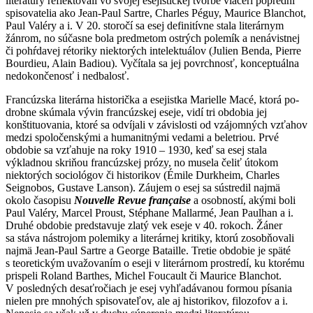
literatúry reflektovali vo svojej esejistickej tvorbe viacerí poprední
spisovatelia ako Jean-Paul Sartre, Charles Péguy, Maurice Blanchot,
Paul Valéry a i. V 20. storočí sa esej definitívne stala literárnym
žánrom, no súčasne bola predmetom ostrých polemík a nenávistnej
či pohŕdavej rétoriky niektorých intelektuálov (Julien Benda, Pierre
Bourdieu, Alain Badiou). Vyčítala sa jej povrchnosť, konceptuálna
nedokončenosť i nedbalosť.
Francúzska literárna historička a esejistka Marielle Macé, ktorá po­
drobne skúmala vývin francúzskej eseje, vidí tri obdobia jej
konštituovania, ktoré sa odvíjali v závislosti od vzájomných vzťahov
medzi spoločenskými a humanitnými vedami a beletriou. Prvé
obdobie sa vzťahuje na roky 1910 – 1930, keď sa esej stala
výkladnou skriňou francúzskej prózy, no musela čeliť útokom
niektorých sociológov či historikov (Émile Durkheim, Charles
Seignobos, Gustave Lanson). Záujem o esej sa sústredil najmä
okolo časopisu
Nouvelle Revue française
a osobností, akými boli
Paul Valéry, Marcel Proust, Stéphane Mallarmé, Jean Paulhan a i.
Druhé obdobie predstavuje zlatý vek eseje v 40. rokoch. Žáner
sa stáva nástrojom polemiky a literárnej kritiky, ktorú zosobňovali
najmä Jean-Paul Sartre a George Bataille. Tretie obdobie je späté
s teoretickým uvažovaním o eseji v literárnom prostredí, ku ktorému
prispeli Roland Barthes, Michel Foucault či Maurice Blanchot.
V posledných desaťročiach je esej vyhľadávanou formou písania
nielen pre mnohých spisovateľov, ale aj historikov, filozofov a i.