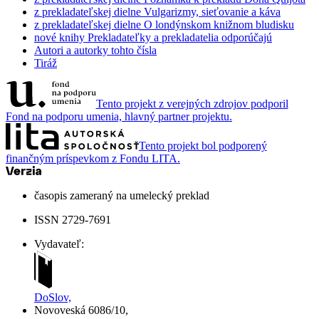
z prekladateľskej dielne
Vulgarizmy, sieťovanie a káva
z prekladateľskej dielne
O londýnskom knižnom bludisku
nové knihy
Prekladateľky a prekladatelia odporúčajú
Autori a autorky tohto čísla
Tiráž
Tento projekt z verejných zdrojov podporil
Fond na podporu umenia, hlavný partner projektu.
Tento projekt bol podporený
finančným príspevkom z Fondu LITA.
časopis zameraný na umelecký preklad
ISSN 2729-7691
Vydavateľ:
DoSlov,
Novoveská 6086/10,