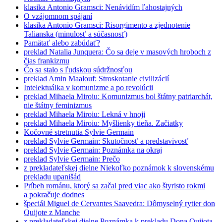
klasika
Antonio Gramsci: Nenávidím ľahostajných
O vzájomnom spájaní
klasika
Antonio Gramsci: Risorgimento a zjednotenie
Talianska (minulosť a súčasnosť)
Pamätať alebo zabúdať?
preklad
Natalia Junquera: Čo sa deje v masových hroboch z
čias frankizmu
Čo sa stalo s ľudskou súdržnosťou
preklad
Amin Maalouf: Stroskotanie civilizácií
Intelektuálka v komunizme a po revolúcii
preklad
Mihaela Miroiu: Komunizmus bol štátny patriarchát,
nie štátny feminizmus
preklad
Mihaela Miroiu: Lekná v hnoji
preklad
Mihaela Miroiu: Myšlienky tieňa. Začiatky
Kočovné stretnutia Sylvie Germain
preklad
Sylvie Germain: Skutočnosť a predstavivosť
preklad
Sylvie Germain: Poznámka na okraj
preklad
Sylvie Germain: Prečo
z prekladateľskej dielne
Niekoľko poznámok k slovenskému
prekladu upanišád
Príbeh románu, ktorý sa začal pred viac ako štyristo rokmi
a pokračuje dodnes
špeciál
Miguel de Cervantes Saavedra: Dômyselný rytier don
Quijote z Manche
z prekladateľskej dielne
Poznámka k prekladu Dona Quijota