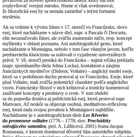
považoval za nového spoločenského aktéra, ktorý má moc
ovplyvňovať verejnú mienku. Hume si však uvedomoval,
že filozofická esej by sa nemala zamieňať s inými formami
myslenia.
Ak sa vrátime k vývinu žánru v 17. storočí vo Francúzsku, slovo
esej, ktoré nachádzame v názve diel, napr. u Pascala či Descarta,
ešte neoznačovalo žáner, ale zväčša znamenalo náčrt, resp. koncept
myšlienky v oblasti poznania. Ani autobiografické gesto, ktoré
nachádzame u Montaigna, nebolo v tom čase vítaným javom, keďže
predstavitelia klasicizmu sa usilovali o vyjadrenie univerzálnych
právd. V 18. storočí preniká do Francúzska – najmä vďaka prekladu
(napr. spomínaného diela Johna Locka), kontaktom a záujmu
francúzskych mysliteľov (Diderot, Voltaire) – anglický model eseje,
ktorý sa v podobnom duchu pestoval aj vo Francúzsku. Eseje, ktoré
písal Voltaire, mali zväčša polemický charakter podľa anglického
vzoru. Francúzsky filozof v nich kritizoval a ironicky komentoval
zaužívané koncepty a predstavy o svete. V tom období
sa do popredia dostáva aj publicistická esej, ktorú pestoval napr.
Marivaux. Až neskôr sa objavuje osobná, meditatívno-reflexívna
esej, ktorá mala svojou povahou k Montaignovi najbližšie.
Nachádzame ju v autobiografickom diele
Les Rêveries
du promeneur solitaire
(1776 – 1778; slov.
Prechádzky
snívajúceho samotára
, prel. A. Lášticová, 2001) Jeana-Jacqua
Rousseaua, v ktorom dominoval dôverný hlas autorského subjektu.