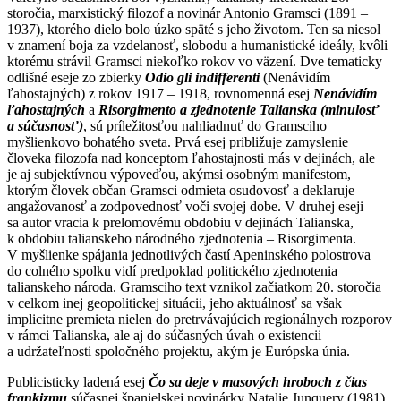
storočia, marxistický filozof a novinár Antonio Gramsci (1891 –
1937), ktorého dielo bolo úzko späté s jeho životom. Ten sa niesol
v znamení boja za vzdelanosť, slobodu a humanistické ideály, kvôli
ktorému strávil Gramsci niekoľko rokov vo väzení. Dve tematicky
odlišné eseje zo zbierky
Odio gli indifferenti
(Nenávidím
ľahostajných) z rokov 1917 – 1918, rovnomenná esej
Nenávidím
ľahostajných
a
Risorgimento a zjednotenie Talianska (minulosť
a súčasnosť)
, sú príležitosťou nahliadnuť do Gramsciho
myšlienkovo bohatého sveta. Prvá esej približuje zamyslenie
človeka filozofa nad konceptom ľahostajnosti más v dejinách, ale
je aj subjektívnou výpoveďou, akýmsi osobným manifestom,
ktorým človek občan Gramsci odmieta osudovosť a deklaruje
angažovanosť a zodpovednosť voči svojej dobe. V druhej eseji
sa autor vracia k prelomovému obdobiu v dejinách Talianska,
k obdobiu talianskeho národného zjednotenia – Risorgimenta.
V myšlienke spájania jednotlivých častí Apeninského pol­ostrova
do colného spolku vidí predpoklad politického zjednotenia
talianskeho národa. Gramsciho text vznikol začiatkom 20. storočia
v celkom inej geopolitickej situácii, jeho aktuálnosť sa však
implicitne premieta nielen do pretrvávajúcich regionálnych rozporov
v rámci Talianska, ale aj do súčasných úvah o existencii
a udržateľnosti spoločného projektu, akým je Európska únia.
Publicisticky ladená esej
Čo sa deje v masových hroboch z čias
frankizmu
súčasnej španielskej novinárky Natalie Junquery (1981),