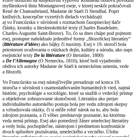
Práve dôrazom na subjektívnu výpoveď Rousseau obnovil pôvodnú
myšlienkovú líniu Montaignovej eseje, v ktorej neskôr pokračovali
René de Chateaubriand, Madame de Staël či Stendhal. Popri
knižných, koncepčne vyzretých dielach vychádzajú
aj vo Francúzsku v súvislosti s rozmachom časopiseckej tlače
články, kroniky a literárnokritické texty (Charles Baudelaire,
Charles-Augustin Saint-Beuve). To, čo sa dnes chápe pod pojmom
esej, postupne nahrádzalo jednotlivé formy „filozofickej literatúry“
(
littérature d’idées
) ako bájky či maximy. Esej v 19. storočí bola
priestorom uvažovania o otázkach dejín, kultúry a národa, ako napr.
esejistické texty
De la littérature
(O literatúre, 1800)
a
De l’Allemagne
(O Nemecku, 1810), ktoré boli vyjadrením
obdivu ich autorky Madame de Staël k nemeckému umeniu, vede
a filozofii.
Vo Francúzsku sa esej nástojčivejšie presadzuje od konca 19.
storočia v súvislosti s osamostatňovaním humanitných vied, najmä
histórie, psychológie a sociológie, ktoré sa snažili o vedecký prístup
a objektívne zobrazovanie skutočnosti. Literatúra ako prejav
individuálneho autorského postoja bola pre vedu zdrojom skepsy
a vzbudzovala otázky, či si môže robiť nárok na to, aby bola
zdrojom poznania, a či vôbec predstavuje poznanie, ku ktorému
veda nemá prístup. Esej ako pomedzný žáner umeleckej literatúry
a vedy bola, pochopiteľne, nástrojom i predmetom konfrontácie
dvoch spôsobov poznávania, umeleckého a vecného. Úlohu