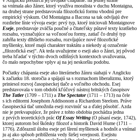
v Anglicku predurčil jej dvojaké chápanie: na jednej strane
sa vnímala ako žáner, ktorý využíva moralista v duchu Montaigna,
na druhej strane predstavovala filozofickú formu vhodnú pre
empirický výskum. Od Montaigna a Bacona sa tak odvíjajú dve
rozdielne línie vývoja eseje: prvý typ, ktorý iniciovali Montaignove
Eseje
, predstavuje zväčša poučné a čitateľsky pútavé texty kratšieho
rozsahu, vyznačujúce sa voľnosťou formy, zatiaľ čo druhý typ
zahŕňa texty dlhšieho rozsahu, rozvíjajúce nové filozofické
myšlienky, ktoré majú charakter traktátu a niekedy aj označenie
„filozofická esej“. Ak teda uvažujeme o eseji ako o žánri, jej pôvod
treba hľadať v týchto dvoch odlišných kontextoch uvažovania,
čo malo nepochybne vplyv aj na jej neskoršiu podobu.
Počiatky chápania eseje ako literárneho žánru siahajú v Anglicku
k začiatku 18. storočia a spájajú sa s rozmachom liberalizmu, ktorý
priniesol rozvoj časopiseckej tlače a voľného obchodu. Esej
predstavovala v tom období kľúčový nástroj britských časopisov
The Tatler
(1709 – 1711) a
The Spectator
(1711 – 1713) na čele
s ich editormi Josephom Addisonom a Richardom Steelom. Práve
časopisecká tlač umožnila eseji rozvinúť sa a ďalej pôsobiť. Azda
nie je prekvapujúce, že práve z tohto obdobia pochádza jedna
z prvých teoretických prác
Of Essay Writing
(O písaní eseje, 1742),
ktorej autorom bol škótsky filozof a historik David Hume (1711 –
1776). Zdôraznil úlohu eseje pri šírení myšlienok a hodnôt a vnímal
ju aj ako spôsob priblíženia vedy širšej verejnosti. Esejistu