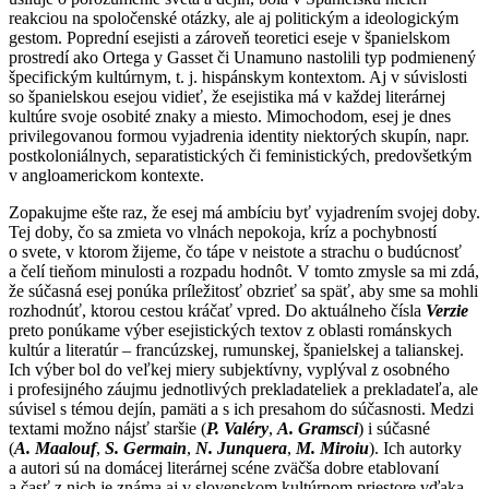
reakciou na spoločenské otázky, ale aj politickým a ideologickým
gestom. Poprední esejisti a zároveň teoretici eseje v španielskom
prostredí ako Ortega y Gasset či Unamuno nastolili typ podmienený
špecifickým kultúrnym, t. j. hispánskym kontextom. Aj v súvislosti
so španielskou esejou vidieť, že esejistika má v každej literárnej
kultúre svoje osobité znaky a miesto. Mimochodom, esej je dnes
privilegovanou formou vyjadrenia identity niektorých skupín, napr.
postkoloniálnych, separatistických či feministických, predovšetkým
v angloamerickom kontexte.
Zopakujme ešte raz, že esej má ambíciu byť vyjadrením svojej doby.
Tej doby, čo sa zmieta vo vlnách nepokoja, kríz a pochybností
o svete, v ktorom žijeme, čo tápe v neistote a strachu o budúcnosť
a čelí tieňom minulosti a rozpadu hodnôt. V tomto zmysle sa mi zdá,
že súčasná esej ponúka príležitosť obzrieť sa späť, aby sme sa mohli
rozhodnúť, ktorou cestou kráčať vpred. Do aktuálneho čísla
Verzie
preto ponúkame výber esejistických textov z oblasti románskych
kultúr a literatúr – francúzskej, rumunskej, španielskej a talianskej.
Ich výber bol do veľkej miery subjektívny, vyplýval z osobného
i profesijného záujmu jednotlivých prekladateliek a prekladateľa, ale
súvisel s témou dejín, pamäti a s ich presahom do súčasnosti. Medzi
textami možno nájsť staršie (
P. Valéry
,
A. Gramsci
) i súčasné
(
A. Maalouf
,
S. Germain
,
N. Junquera
,
M. Miroiu
). Ich autorky
a autori sú na domácej literárnej scéne zväčša dobre etablovaní
a časť z nich je známa aj v slovenskom kultúrnom priestore vďaka