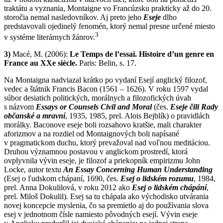
traktátu a vyznania, Montaigne vo Francúzsku prakticky až do 20.
storočia nemal nasledovníkov. Aj preto jeho
Eseje
dlho
predstavovali ojedinelý fenomén, ktorý nemal presne určené miesto
3
v systéme literárnych žánrov.
3)
Macé, M. (2006):
Le Temps de l’essai. Histoire d’un genre en
France au XXe siècle.
Paris: Belin, s. 17.
Na Montaigna nadviazal krátko po vydaní Esejí anglický filozof,
vedec a štátnik Francis Bacon (1561 – 1626). V roku 1597 vydal
súbor desiatich politických, morálnych a filozofických úvah
s názvom
Essays or Counsels Civil and Moral
(čes.
Eseje čili Rady
občanské a mravní
, 1935, 1985, prel. Alois Bejblík) o pravidlách
morálky. Baconove eseje boli rozsahovo kratšie, mali charakter
aforizmov a na rozdiel od Montaignových boli napísané
v pragmatickom duchu, ktorý prevažoval nad voľnou meditáciou.
Druhou významnou postavou v anglickom prostredí, ktorá
ovplyvnila vývin eseje, je filozof a priekopník empirizmu John
Locke, autor textu
An Essay Concerning Human Understanding
(Esej o ľudskom chápaní, 1690, čes.
Esej o lidském rozumu
, 1984,
prel. Anna Dokulilová, v roku 2012 ako
Esej o lidském chápání
,
prel. Miloš Dokulil). Esej sa tu chápala ako východisko utvárania
novej koncepcie myslenia, čo sa premietlo aj do používania slova
esej v jednotnom čísle namiesto pôvodných esejí. Vývin eseje