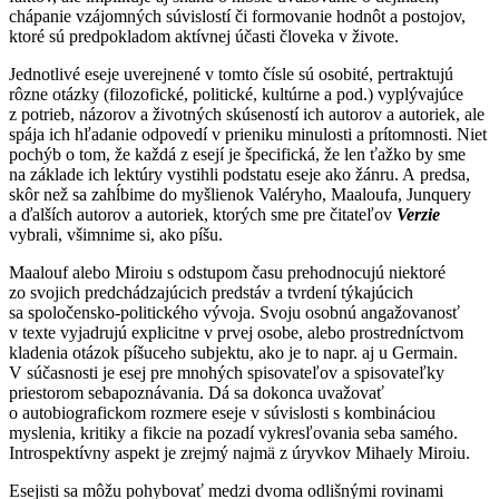
chápanie vzájomných súvislostí či formovanie hodnôt a postojov,
ktoré sú predpokladom aktívnej účasti človeka v živote.
Jednotlivé eseje uverejnené v tomto čísle sú osobité, pertraktujú
rôzne otázky (filozofické, politické, kultúrne a pod.) vyplývajúce
z potrieb, názorov a životných skúseností ich autorov a autoriek, ale
spája ich hľadanie odpovedí v prieniku minulosti a prítomnosti. Niet
pochýb o tom, že každá z esejí je špecifická, že len ťažko by sme
na základe ich lektúry vystihli podstatu eseje ako žánru. A predsa,
skôr než sa zahĺbime do myšlienok Valéryho, Maaloufa, Junquery
a ďalších autorov a autoriek, ktorých sme pre čitateľov
Verzie
vybrali, všimnime si, ako píšu.
Maalouf alebo Miroiu s odstupom času prehodnocujú niektoré
zo svojich predchádzajúcich predstáv a tvrdení týkajúcich
sa spoločensko-politického vývoja. Svoju osobnú angažovanosť
v texte vyjadrujú explicitne v prvej osobe, alebo prostredníctvom
kladenia otázok píšuceho subjektu, ako je to napr. aj u Germain.
V súčasnosti je esej pre mnohých spisovateľov a spisovateľky
priestorom sebapoznávania. Dá sa dokonca uvažovať
o autobiografickom rozmere eseje v súvislosti s kombináciou
myslenia, kritiky a fikcie na pozadí vykresľovania seba samého.
Introspektívny aspekt je zrejmý najmä z úryvkov Mihaely Miroiu.
Esejisti sa môžu pohybovať medzi dvoma odlišnými rovinami