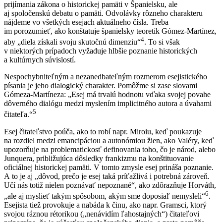
prijímania zákona o historickej pamäti v Španielsku, ale
aj spoločenskú debatu o pamäti. Odvolávky rôzneho charakteru
nájdeme vo všetkých esejach aktuálneho čísla. Treba
im porozumieť, ako konštatuje španielsky teoretik Gómez-Martínez,
4
aby „diela získali svoju skutočnú dimenziu“
. To si však
v niektorých prípadoch vyžaduje hlbšie poznanie historických
a kultúrnych súvislostí.
Nespochybniteľným a nezanedbateľným rozmerom esejistického
písania je jeho dialogický charakter. Pomôžme si zase slovami
Gómeza-Martíneza: „Esej má trvalú hodnotu vďaka svojej povahe
dôverného dialógu medzi myslením implicitného autora a úvahami
5
čitateľa.“
Esej čitateľstvo poúča, ako to robí napr. Miroiu, keď poukazuje
na rozdiel medzi emancipáciou a autonómiou žien, ako Valéry, keď
upozorňuje na problematickosť definovania toho, čo je národ, alebo
Junquera, približujúca dôsledky frankizmu na konštituovanie
oficiálnej historickej pamäti. V tomto zmysle esej prináša poznanie.
A to je aj „dôvod, prečo je esej taká príťažlivá i potrebná zároveň.
Učí nás totiž nielen poznávať nepoznané“, ako zdôrazňuje Horváth,
6
„ale aj myslieť takým spôsobom, akým sme doposiaľ nemysleli“
.
Esejista tiež provokuje a nabáda k činu, ako napr. Gramsci, ktorý
svojou ráznou rétorikou („nenávidím ľahostajných“) čitateľovi