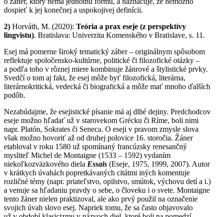
o žáner, ktorý nemá jednotnú formu, a naznačuje, že nemožno
dospieť k jej konečnej a uspokojivej definícii.
2)
Horváth, M. (2020):
Teória a prax eseje (z perspektívy
lingvistu)
. Bratislava: Univerzita Komenského v Bratislave, s. 11.
Esej má pomerne široký tematický záber – originálnym spôsobom
reflektuje spoločensko-kultúrne, politické či filozofické otázky –
a podľa toho v rôznej miere kombinuje žánrové a štylistické prvky.
Svedčí o tom aj fakt, že esej môže byť filozofická, literárna,
literárnokritická, vedecká či biografická a môže mať mnoho ďalších
podôb.
Nezabúdajme, že esejistické písanie má aj dlhé dejiny. Predchodcov
eseje možno hľadať už v starovekom Grécku či Ríme, boli nimi
napr. Platón, Sokrates či Seneca. O eseji v pravom zmysle slova
však možno hovoriť až od druhej polovice 16. storočia. Žáner
etabloval v roku 1580 už spomínaný francúzsky renesančný
mysliteľ Michel de Mon­taigne (1533 – 1592) vydaním
niekoľkozväzkového diela
Essais
(Eseje, 1975, 1999, 2007). Autor
v krátkych úvahách popretkávaných citátmi iných komentuje
rozličné témy (napr. priateľstvo, opilstvo, smútok, výchovu detí a i.)
a venuje sa hľadaniu pravdy o sebe, o človeku i o svete. Montaigne
tento žáner nielen praktizoval, ale ako prvý použil na označenie
svojich úvah slovo esej. Napriek tomu, že sa často objavovalo
už v období klasicizmu v názvoch diel, ktoré boli na pomedzí