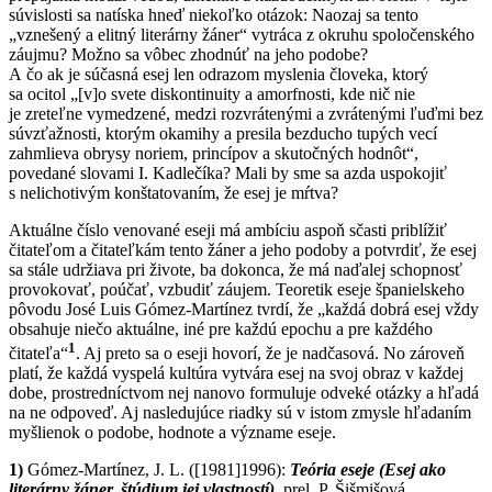
súvislosti sa natíska hneď niekoľko otázok: Naozaj sa tento
„vznešený a elitný literárny žáner“ vytráca z okruhu spoločenského
záujmu? Možno sa vôbec zhodnúť na jeho podobe?
A čo ak je súčasná esej len odrazom myslenia človeka, ktorý
sa ocitol „[v]o svete diskontinuity a amorfnosti, kde nič nie
je zreteľne vyme­dzené, medzi rozvrátenými a zvrátenými ľuďmi bez
súvzťažnosti, ktorým okamihy a presila bezducho tupých vecí
zahmlieva obrysy noriem, princípov a skutočných hodnôt“,
povedané slovami I. Kadlečíka? Mali by sme sa azda uspokojiť
s nelichotivým konštatovaním, že esej je mŕtva?
Aktuálne číslo venované eseji má ambíciu aspoň sčasti priblížiť
čitateľom a čitateľkám tento žáner a jeho podoby a potvrdiť, že esej
sa stále udržiava pri živote, ba dokonca, že má naďalej schopnosť
provokovať, poúčať, vzbudiť záujem. Teoretik eseje španielskeho
pôvodu José Luis Gómez-Martínez tvrdí, že „každá dobrá esej vždy
obsahuje niečo aktuálne, iné pre každú epochu a pre každého
1
čitateľa“
. Aj preto sa o eseji hovorí, že je nadčasová. No zároveň
platí, že každá vyspelá kultúra vytvára esej na svoj obraz v každej
dobe, prostredníctvom nej nanovo formuluje odveké otázky a hľadá
na ne odpoveď. Aj nasledujúce riadky sú v istom zmysle hľadaním
myšlienok o podobe, hodnote a význame eseje.
1)
Gómez-Martínez, J. L. ([1981]1996):
Teória eseje (Esej ako
literárny žáner, štúdium jej vlastností)
, prel. P. Šišmišová.