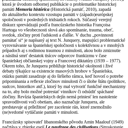
ktorá je úvodom odbornej publikácie o problematike historickej
pamäti
Memoria histórica
(Historická pamäť, 2010), zapadá
do aktuálneho kontextu vzostupu pamäti v (západo)európskej
spoločnosti v posledných tridsiatich rokoch. Súčasný verejný
diskurz sprevádzajú podľa francúzskeho historika Françoisa
Hartoga vo všeobecnosti slová ako spomínanie, trauma, obeť,
svedok, zločiny proti ľudskosti a ďalšie. V duchu „povinnosti
pamätať si“ je napísaný aj text N. Junquery, mapujúci problematické
vyrovnávanie sa španielskej spoločnosti s kolektívnou a v mnohých
prípadoch aj s rodinnou traumou z minulosti, akou bolo zmiznutie
a násilná smrť desiatok tisícov odporcov frankizmu v čase
španielskej občianskej vojny a Francovej diktatúry (1939 – 1977).
Okrem toho, že Junquera približuje historické okolnosti i živé
debaty týkajúce sa existencie masových hrobov v Španielsku,
otázku pamäti zasadzuje aj do širšieho rámca, keď hovorí o potrebe
pripomínania a reflexie zločinov minulosti či o úlohe štátu (politikov,
sudcov, historikov atď.), ktorý by mal vytvoriť funkčné mechanizmy
na to, aby bolo možné potrestať vinníkov či odsúdiť spáchané
zločiny. Revízia španielskych dejín nemá priniesť len nastolenie
spravodlivosti voči obetiam, ako naznačuje Junquera, ale
predstavuje aj príležitosť pre zacelenie rán, ktoré znemožnilo
(ne)vedomé vytláčanie pamäti v minulosti.
Francúzsky spisovateľ libanonského pôvodu Amin Maalouf (1949)
načrtáva v zbierke esejí
Le naufrage des civilisations
(Stroskotanie