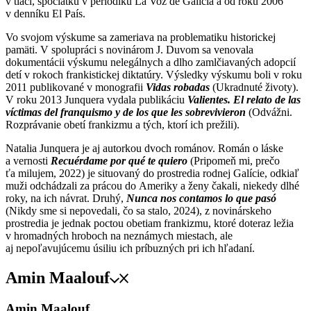
v tlači, spočiatku v periodiku La Voz de Galicia a od roku 2006
v denníku El País.
Vo svojom výskume sa zameriava na problematiku historickej
pamäti. V spolupráci s novinárom J. Duvom sa venovala
dokumentácii výskumu nelegálnych a dlho zamlčiavaných adopcií
detí v rokoch frankistickej diktatúry. Výsledky výskumu boli v roku
2011 publikované v monografii
Vidas robadas
(Ukradnuté životy).
V roku 2013 Junquera vydala publikáciu
Valientes. El relato de las
víctimas del franquismo y de los que les sobrevivieron
(Odvážni.
Rozprávanie obetí frankizmu a tých, ktorí ich prežili).
Natalia Junquera je aj autorkou dvoch románov. Román o láske
a vernosti
Recuérdame por qué te quiero
(Pripomeň mi, prečo
ťa milujem, 2022) je situovaný do prostredia rodnej Galície, odkiaľ
muži odchádzali za prácou do Ameriky a ženy čakali, niekedy dlhé
roky, na ich návrat. Druhý,
Nunca nos contamos lo que pasó
(Nikdy sme si nepovedali, čo sa stalo, 2024), z novinárskeho
prostredia je jednak poctou obetiam frankizmu, ktoré doteraz ležia
v hromadných hroboch na neznámych miestach, ale
aj nepoľavujúcemu úsiliu ich príbuzných pri ich hľadaní.
Amin Maalouf
Amin Maalouf