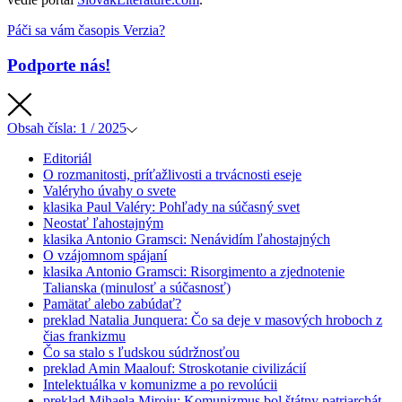
Páči sa vám časopis Verzia?
Podporte nás!
Obsah
čísla: 1 / 2025
Editoriál
O rozmanitosti, príťažlivosti a trvácnosti eseje
Valéryho úvahy o svete
klasika
Paul Valéry: Pohľady na súčasný svet
Neostať ľahostajným
klasika
Antonio Gramsci: Nenávidím ľahostajných
O vzájomnom spájaní
klasika
Antonio Gramsci: Risorgimento a zjednotenie
Talianska (minulosť a súčasnosť)
Pamätať alebo zabúdať?
preklad
Natalia Junquera: Čo sa deje v masových hroboch z
čias frankizmu
Čo sa stalo s ľudskou súdržnosťou
preklad
Amin Maalouf: Stroskotanie civilizácií
Intelektuálka v komunizme a po revolúcii
preklad
Mihaela Miroiu: Komunizmus bol štátny patriarchát,