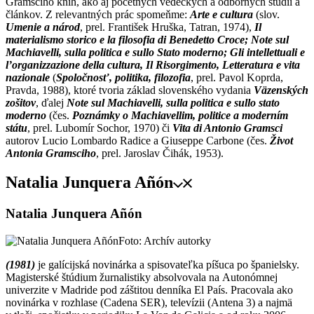
Gramsciho kníh, ako aj početných vedeckých a odborných štúdií a
článkov. Z relevantných prác spomeňme:
Arte e cultura
(slov.
Umenie a národ
, prel. František Hruška, Tatran, 1974),
Il
materialismo storico e la filosofia di Benedetto Croce; Note sul
Machiavelli, sulla politica e sullo Stato moderno; Gli intellettuali e
l’organizzazione della cultura, Il Risorgimento, Letteratura e vita
nazionale
(
Spoločnosť, politika, filozofia
, prel. Pavol Koprda,
Pravda, 1988), ktoré tvoria základ slovenského vydania
Väzenských
zošitov
, ďalej
Note sul Machiavelli, sulla politica e sullo stato
moderno
(čes.
Poznámky o Machiavellim, politice a moderním
státu
, prel. Lubomír Sochor, 1970) či
Vita di Antonio Gramsci
autorov Lucio Lombardo Radice a Giuseppe Carbone (čes.
Život
Antonia Gramsciho
, prel. Jaroslav Čihák, 1953).
Natalia Junquera Añón
Natalia Junquera Añón
Foto: Archív autorky
(1981)
je galícijská novinárka a spisovateľka píšuca po španielsky.
Magisterské štúdium žurnalistiky absolvovala na Autonómnej
univerzite v Madride pod záštitou denníka El País. Pracovala ako
novinárka v rozhlase (Cadena SER), televízii (Antena 3) a najmä