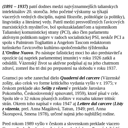
(1891 – 1937)
patrí dodnes medzi najvýznamnejších talianskych
intelektuálov 20. storočia. Jeho početné výskumy sa týkajú
viacerých vedných disciplín, najmä filozofie, politológie (a politiky),
lingvistiky a literárnej vedy. Patril medzi presvedčených ľavicových
marxistických mysliteľov, bol spoluzakladateľom a tajomníkom
Talianskej komunistickej strany (PCI), ako člen parlamentu
aktívnym politikom najprv v radoch socialistickej PSI, neskôr PCI a
spolu s Palmirom Togliattim a Angelom Tascom redaktorom
turínskeho ľavicového kultúrno-spoločenského týždenníka
L’Ordine Nuovo
. Po nástupe fašistickej moci ho ako predstaviteľa
opozície (aj napriek parlamentnej imunite) v roku 1926 zatkli a
odsúdili. Väzenský život sa aktívne podpísal aj na jeho chatrnom
zdraví, zomrel iba tri dni po prepustení na slobodu v roku 1937.
Gramsci po sebe zanechal dielo
Quaderni del carcere
(Väzenské
zošity, ako celok vo forme kritického vydania vyšlo v r. 1975; v
českom preklade ako
Sešity z vězení
v preklade Jaroslava
Pokorného, Československý spisovatel, 1959), ktoré písal v cele.
Spolu ide o 32 rukou písaných zošitov v rozsahu takmer tritisíc
strán. Okrem toho napísal v roku 1947 aj
Lettere dal carcere
(
Listy
z väzenia
, prel. Anna Magálová, Tatran, 1949; prel. Anna
Škorupová, Smena 1978), určené najmä jeho najbližšej rodine.
Pred rokom 1989 vyšlo v českom a slovenskom preklade viacero