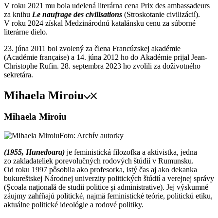
V roku 2021 mu bola udelená literárna cena Prix des ambassadeurs
za knihu
Le naufrage des civilisations
(Stroskotanie civilizácií).
V roku 2024 získal Medzinárodnú katalánsku cenu za súborné
literárne dielo.
23. júna 2011 bol zvolený za člena Francúzskej akadémie
(Académie française) a 14. júna 2012 ho do Akadémie prijal Jean-
Christophe Rufin. 28. septembra 2023 ho zvolili za doživotného
sekretára.
Mihaela Miroiu
Mihaela Miroiu
Foto: Archív autorky
(1955, Hunedoara)
je feministická filozofka a aktivistka, jedna
zo zakladateliek porevolučných rodových štúdií v Rumunsku.
Od roku 1997 pôsobila ako profesorka, istý čas aj ako dekanka
bukureštskej Národnej univerzity politických štúdií a verejnej správy
(Școala națională de studii politice și administrative). Jej výskumné
záujmy zahŕňajú politické, najmä feministické teórie, politickú etiku,
aktuálne politické ideológie a rodové politiky.