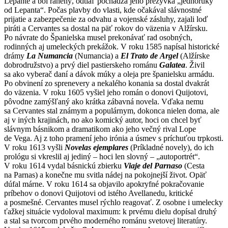
Lepante a bol ranený, odtiaľ pochádza jeho prezývka „jednoruký
od Lepanta“. Počas plavby do vlasti, kde očakával slávnostné
prijatie a zabezpečenie za odvahu a vojenské zásluhy, zajali loď
piráti a Cervantes sa dostal na päť rokov do väzenia v Alžírsku.
Po návrate do Španielska musel prekonávať rad osobných,
rodinných aj umeleckých prekážok. V roku 1585 napísal historické
drámy
La Numancia
(Numancia) a
El Trato de Argel
(Alžírske
dobrodružstvo) a prvý diel pastierskeho románu
Galatea
. Živil
sa ako vyberač daní a dávok múky a oleja pre španielsku armádu.
Po obvinení zo sprenevery a nekalého konania sa dostal dvakrát
do väzenia. V roku 1605 vyšiel jeho román o donovi Quijotovi,
pôvodne zamýšľaný ako krátka zábavná novela. Vďaka nemu
sa Cervantes stal známym a populárnym, dokonca nielen doma, ale
aj v iných krajinách, no ako komický autor, hoci on chcel byť
slávnym básnikom a dramatikom ako jeho večný rival Lope
de Vega. Aj z toho pramení jeho irónia a úsmev s príchuťou trpkosti.
V roku 1613 vyšli
Novelas ejemplares
(Príkladné novely), do ich
prológu si vkreslil aj jediný – hoci len slovný – „autoportrét“.
V roku 1614 vydal básnickú zbierku
Viaje del Parnaso
(Cesta
na Parnas) a konečne mu svitla nádej na pokojnejší život. Opäť
dúfal márne. V roku 1614 sa objavilo apokryfné pokračovanie
príbehov o donovi Quijotovi od istého Avellanedu, kritické
a posmešné. Cervantes musel rýchlo reagovať. Z osobne i umelecky
ťažkej situácie vydoloval maximum: k prvému dielu dopísal druhý
a stal sa tvorcom prvého moderného románu svetovej literatúry.