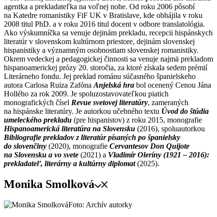
agentka a prekladateľka na voľnej nohe. Od roku 2006 pôsobí
na Katedre romanistiky FiF UK v Bratislave, kde obhájila v roku
2008 titul PhD. a v roku 2016 titul docent v odbore translatológia.
Ako výskumníčka sa venuje dejinám prekladu, recepcii hispánskych
literatúr v slovenskom kultúrnom priestore, dejinám slovenskej
hispanistiky a významným osobnostiam slovenskej romanistiky.
Okrem vedeckej a pedagogickej činnosti sa venuje najmä prekladom
hispanoamerickej prózy 20. storočia, za ktoré získala sedem prémií
Literárneho fondu. Jej preklad románu súčasného španielskeho
autora Carlosa Ruiza Zafóna
Anjelská hra
bol ocenený Cenou Jána
Hollého za rok 2009. Je spoluzostavovateľkou piatich
monografických čísel
Revue svetovej literatúry
, zameraných
na hispánske literatúry. Je autorkou učebného textu
Úvod do štúdia
umeleckého prekladu
(pre hispanistov) z roku 2015, monografie
Hispanoamerická literatúra na Slovensku
(2016), spoluautorkou
Bibliografie prekladov z literatúr písaných po španielsky
do slovenčiny
(2020), monografie
Cervantesov Don Quijote
na Slovensku a vo svete
(2021) a
Vladimír Oleríny (1921 – 2016):
prekladateľ, literárny a kultúrny diplomat
(2025).
Monika Smolková
Foto: Archív autorky