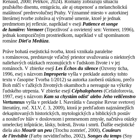
Renaud, 2000; Petrkov, 2024). Romány zobrazujú situáciu
pražského disentu, emigráciu, ale aj otupenosť a melancholickú
malátnosť predrevolučnej Prahy. Významné miesto v autorkinej
literárnej tvorbe zohráva aj výtvarné umenie, ktoré je jednak
predmetom jej reflexie, napríklad v eseji
Patience et songe
de lumière: Vermeer
(Trpezlivosť a osvietený sen: Vermeer, 1996),
jednak kompozičným prostriedkom, napríklad v už spomínanom
románe
Dieťa Medúza
.
Práve bohatá esejistická tvorba, ktorá vznikala paralelne
s románovou, predstavuje vďačný priestor uvažovania o niektorých
naliehavých otázkach rezonujúcich v ľudskom živote i v jej
románoch. V zbierke esejí
Les Échos du silence
(Ozveny ticha,
1996, esej s názvom
Improperia
vyšla v preklade autorky tohto
textu v časopise Tvorba 1/2012) sa autorka zaoberá otázkou, prečo
Boh mlčí v ťažkých životných okamihoch a nereaguje na výkriky
ľudského utrpenia. V zbierke esejí
Céphalophores
(Cefaloforovia,
1997, esej s názvom
Kam sa chystám odísť alebo Jeho veličenstvo
Vertumnus
vyšla v preklade I. Navrátila v časopise Revue svetovej
literatúry, roč. XLV, č. 3, 2009), ktorá je prehľadom najznámejších
dekapitovaných historických, mytologických a biblických postáv
a nositeľov hláv v doslovnom i prenesenom zmysle, načrtáva otázky
umeleckej inšpirácie, lásky, bolesti, života i smrti. Ďalšie esejistické
diela ako
Mourir un peu
(Trochu zomrieť, 2000),
Couleurs
de l’invisible
(Farby neviditeľného, 2002),
Songes du temps
(Sny