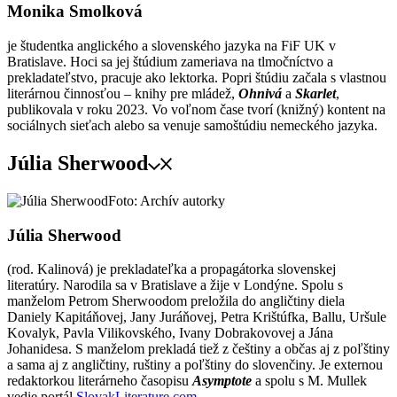
Monika Smolková
je študentka anglického a slovenského jazyka na FiF UK v
Bratislave. Hoci sa jej štúdium zameriava na tlmočníctvo a
prekladateľstvo, pracuje ako lektorka. Popri štúdiu začala s vlastnou
literárnou činnosťou – knihy pre mládež,
Ohnivá
a
Skarlet
,
publikovala v roku 2023. Vo voľnom čase tvorí (knižný) kontent na
sociálnych sieťach alebo sa venuje samoštúdiu nemeckého jazyka.
Júlia Sherwood
Foto: Archív autorky
Júlia Sherwood
(rod. Kalinová) je prekladateľka a propagátorka slovenskej
literatúry. Narodila sa v Bratislave a žije v Londýne. Spolu s
manželom Petrom Sherwoodom preložila do angličtiny diela
Daniely Kapitáňovej, Jany Juráňovej, Petra Krištúfka, Ballu, Uršule
Kovalyk, Pavla Vilikovského, Ivany Dobrakovovej a Jána
Johanidesa. S manželom prekladá tiež z češtiny a občas aj z poľštiny
a sama aj z angličtiny, ruštiny a poľštiny do slovenčiny. Je externou
redaktorkou literárneho časopisu
Asymptote
a spolu s M. Mullek
vedie portál
SlovakLiterature.com
.