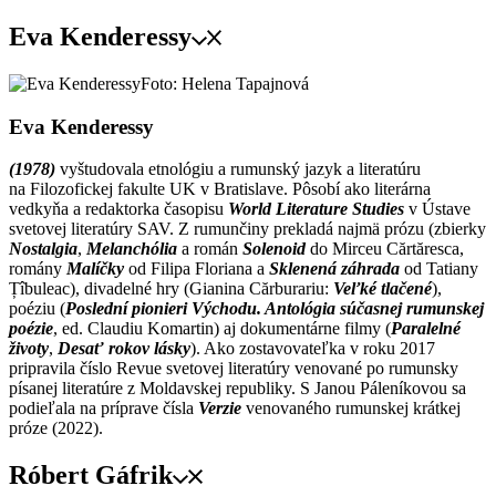
Eva Kenderessy
Foto: Helena Tapajnová
Eva Kenderessy
(1978)
vyštudovala etnológiu a rumunský jazyk a literatúru
na Filozofickej fakulte UK v Bratislave. Pôsobí ako literárna
vedkyňa a redaktorka časopisu
World Literature Studies
v Ústave
svetovej literatúry SAV. Z rumunčiny prekladá najmä prózu (zbierky
Nostalgia
,
Melanchólia
a román
Solenoid
do Mirceu Cărtăresca,
romány
Malíčky
od Filipa Floriana a
Sklenená záhrada
od Tatiany
Țîbuleac), divadelné hry (Gianina Cărburariu:
Veľké tlačené
),
poéziu (
Poslední pionieri Východu. Antológia súčasnej rumunskej
poézie
, ed. Claudiu Komartin) aj dokumentárne filmy (
Paralelné
životy
,
Desať rokov lásky
). Ako zostavovateľka v roku 2017
pripravila číslo Revue svetovej literatúry venované po rumunsky
písanej literatúre z Moldavskej republiky. S Janou Páleníkovou sa
podieľala na príprave čísla
Verzie
venovaného rumunskej krátkej
próze (2022).
Róbert Gáfrik