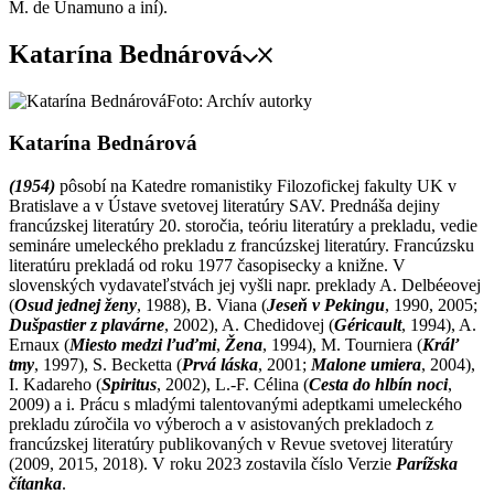
M. de Unamuno a iní).
Katarína Bednárová
Foto: Archív autorky
Katarína Bednárová
(1954)
pôsobí na Katedre romanistiky Filozofickej fakulty UK v
Bratislave a v Ústave svetovej literatúry SAV. Prednáša dejiny
francúzskej literatúry 20. storočia, teóriu literatúry a prekladu, vedie
semináre umeleckého prekladu z francúzskej literatúry. Francúzsku
literatúru prekladá od roku 1977 časopisecky a knižne. V
slovenských vydavateľstvách jej vyšli napr. preklady A. Delbée­ovej
(
Osud jednej ženy
, 1988), B. Viana (
Jeseň v Pekingu
, 1990, 2005;
Dušpastier z plavárne
, 2002), A. Chedidovej (
Géricault
, 1994), A.
Ernaux (
Miesto medzi ľuďmi
,
Žena
, 1994), M. Tourniera (
Kráľ
tmy
, 1997), S. Becketta (
Prvá láska
, 2001;
Malone umiera
, 2004),
I. Kadareho (
Spiritus
, 2002), L.-F. Célina (
Cesta do hlbín noci
,
2009) a i. Prácu s mladými talentovanými adeptkami umeleckého
prekladu zúročila vo výberoch a v asistovaných prekladoch z
francúzskej literatúry publikovaných v Revue svetovej literatúry
(2009, 2015, 2018). V roku 2023 zostavila číslo Verzie
Parížska
čítanka
.