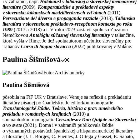
i v zahraničí, napr.
Holokaust v talianskej a slovenskej memoárovej
literatúre
(2009),
Komparatistické a prekladové aspekty
v slovensko-talianskych medziliterárnych vzťahoch
(2011),
Persecuzione del diverso e propaganda razziale
(2013),
Talianska
literatúra v slovenskom prekladovo-recepčnom kontexte po roku
1989
(2017 a 2018) a i. V roku 2023 zostavil spolu so Zuzanou
Nemčíkovou
Antológiu súčasnej slovenskej literatúry
v taliančine,
ktorá vyšla v Ríme. Je tiež spoluautorom učebnice slovenčiny pre
Talianov
Corso di lingua slovacca
(2022) publikovanej v Miláne.
Paulína Šišmišová
Foto: Archív autorky
Paulína Šišmišová
pôsobila na FiF UK v Bratislave. Venuje sa reflexii a prekladaniu
literatúry písanej po španielsky. Je editorkou monografie
Translatologické štúdie. Teória, história a prax umeleckého
prekladu v románskych krajinách
(2010) a
spoluautorkou monografie
Cervantesov Don Quijote na Slovensku
a vo svete
(2021). Doma i v zahraničí publikovala štúdie
o významných postavách španielskej a hispanoamerickej literatúry
a filozofie (J. L. Borges, C. Fuentes, J. Ortega y Gasset, E. Sabato,