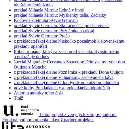
nie štátny feminizmus
preklad
Mihaela Miroiu: Lekná v hnoji
preklad
Mihaela Miroiu: Myšlienky tieňa. Začiatky
Kočovné stretnutia Sylvie Germain
preklad
Sylvie Germain: Skutočnosť a predstavivosť
preklad
Sylvie Germain: Poznámka na okraj
preklad
Sylvie Germain: Prečo
z prekladateľskej dielne
Niekoľko poznámok k slovenskému
prekladu upanišád
Príbeh románu, ktorý sa začal pred viac ako štyristo rokmi
a pokračuje dodnes
špeciál
Miguel de Cervantes Saavedra: Dômyselný rytier don
Quijote z Manche
z prekladateľskej dielne
Poznámka k prekladu Dona Quijota
z prekladateľskej dielne
Vulgarizmy, sieťovanie a káva
z prekladateľskej dielne
O londýnskom knižnom bludisku
nové knihy
Prekladateľky a prekladatelia odporúčajú
Autori a autorky tohto čísla
Tiráž
Tento projekt z verejných zdrojov podporil
Fond na podporu umenia, hlavný partner projektu.