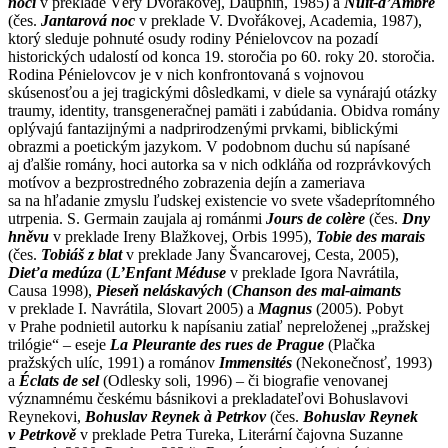
nocí
v preklade Věry Dvořákovej, Dauphin, 1985) a
Nuit-d’Ambre
(čes.
Jantarová noc
v preklade V. Dvořákovej, Academia, 1987),
ktorý sleduje pohnuté osudy rodiny Pénielovcov na pozadí
historických udalostí od konca 19. storočia po 60. roky 20. storočia.
Rodina Pénielovcov je v nich konfrontovaná s vojnovou
skúsenosťou a jej tragickými dôsledkami, v diele sa vynárajú otázky
traumy, identity, transgeneračnej pamäti i zabúdania. Obidva romány
oplývajú fantazijnými a nadprirodzenými prvkami, biblickými
obrazmi a poetickým jazykom. V podobnom duchu sú napísané
aj ďalšie romány, hoci autorka sa v nich odkláňa od rozprávkových
motívov a bezprostredného zobrazenia dejín a zameriava
sa na hľadanie zmyslu ľudskej existencie vo svete všadeprítomného
utrpenia. S. Germain zaujala aj románmi
Jours de colère
(čes.
Dny
hněvu
v preklade Ireny Blažkovej, Orbis 1995),
Tobie des marais
(čes.
Tobiáš z blat
v preklade Jany Švancarovej, Cesta, 2005),
Dieťa medúza
(
L’Enfant Méduse
v preklade Igora Navrátila,
Causa 1998),
Pieseň neláskavých
(
Chanson des mal-aimants
v preklade I. Navrátila, Slovart 2005) a
Magnus
(2005). Pobyt
v Prahe podnietil autorku k napísaniu zatiaľ nepreloženej „pražskej
trilógie“ – eseje
La Pleurante des rues de Prague
(Plačka
pražských ulíc, 1991) a románov
Immensités
(Nekonečnosť, 1993)
a
Éclats de sel
(Odlesky soli, 1996) – či biografie venovanej
významnému českému básnikovi a prekladateľovi Bohuslavovi
Reynekovi,
Bohuslav Reynek à Petrkov
(čes.
Bohuslav Reynek
v Petrkově
v preklade Petra Tureka, Literární čajovna Suzanne