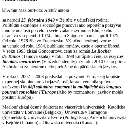
Foto: Archív autora
sa narodil
25. februára 1949
v Bejrúte v učiteľskej rodine.
Po štúdiu ekonómie a sociológie pracoval ako reportér a pokrýval
mnohé udalosti po celom svete vrátane zvrhnutia Etiópskeho
cisárstva v septembri 1974 a boja o Saigon v marci a apríli 1975.
Od roku 1976 žije vo Francúzsku. Výlučne literárnej tvorbe
sa venuje od roku 1984, publikuje romány, eseje a operné libretá.
V roku 1993 získal Goncourtovu cenu za román
Le Rocher
de Tanios
(Taniova skala), v roku 1998 Európsku cenu za esej
Les
Identités meurtrières
(Vražedné identity) a v roku 2010 Cenu princa
Astúrskeho za literárne dielo preložené do päťdesiatich jazykov.
V rokoch 2007 – 2008 predsedal na pozvanie Európskej komisie
expertnej skupine pre viacjazyčnosť, ktorá uverejnila správu
s názvom
Un défi salutaire: comment la multiplicité des langues
pourrait consolider l’Europe
(Ako by rozmanitosť jazykov mohla
posilniť Európu).
Maalouf získal čestný doktorát na viacerých univerzitách: Katolícka
univerzita v Louvaine (Belgicko), Univerzita v Tarragone
(Španielsko), Univerzita v Évore (Portugalsko), Americká univerzita
v Bejrúte (Libanon) a Ottawská univerzita (Kanada).