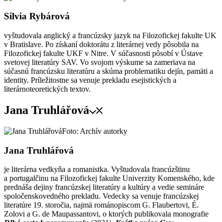
Silvia Rybárová
vyštudovala anglický a francúzsky jazyk na Filozofickej fakulte UK
v Bratislave. Po získaní doktorátu z literárnej vedy pôsobila na
Filozofickej fakulte UKF v Nitre. V súčasnosti pôsobí v Ústave
svetovej literatúry SAV. Vo svojom výskume sa zameriava na
súčasnú francúzsku literatúru a skúma problematiku dejín, pamäti a
identity. Príležitostne sa venuje prekladu esejistických a
literárnoteoretických textov.
Jana Truhlářová
Foto: Archív autorky
Jana Truhlářová
je literárna vedkyňa a romanistka. Vyštudovala francúzštinu
a portugalčinu na Filozofickej fakulte Univerzity Komenského, kde
prednáša dejiny francúzskej literatúry a kultúry a vedie semináre
spoločenskovedného prekladu. Vedecky sa venuje francúzskej
literatúre 19. storočia, najmä románopiscom G. Flaubertovi, É.
Zolovi a G. de Maupassantovi, o ktorých publikovala monografie