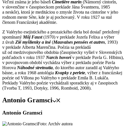
Veľmi známa je jeho báseň
Cimetière marin
(Námorný cintorín,
v slovenčine v časopiseckom preklade Jána Švantnera, 1985
a neskôr), ktorá je meditáciou o zmysle života na cintoríne v jeho
rodnom meste Sète, kde je aj pochovaný. V roku 1927 sa stal
členom Francúzskej akadémie.
Z Valéryho esejistického a prozaického diela bol dosiaľ preložený
spomínaný
Môj Faust
(1970) v preklade Jozefa Felixa a výber
z úvah
Zlé myšlienky a iné
(
Mauvaises pensées et autres
, 1993)
v preklade Alberta Marenčina. Poézia sa prekladá
už od medzivojnového obdobia (časopisecky vyšiel v Slovenských
pohľadoch v roku 1937
Narcis hovorí
v preklade Pavla G. Hlbinu),
v povojnovom období vychádza výber z prekladu poézie Pavla
Horova
Náhodné stretnutia
, do ktorého autor zaradil aj Valéryho
básne, a roku 1968 antológia
Kvapky z perlete
, výber z francúzskej
poézie od Villona po Valéryho v preklade Emila B. Lukáča.
Preklady Valéryho poézie vychádzali sporadicky aj v časopisoch
(Tvorba T, 1993, Dotyky, 1996, Romboid, 2008).
Antonio Gramsci
Antonio Gramsci
Foto: Archív autora