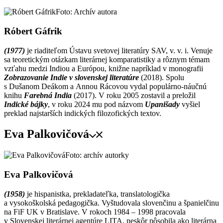
Foto: Archív autora
Róbert Gáfrik
(1977)
je riaditeľom Ústavu svetovej literatúry SAV, v. v. i. Venuje
sa teoretickým otázkam literárnej komparatistiky a rôznym témam
vzťahu medzi Indiou a Európou, knižne napríklad v monografii
Zobrazovanie Indie v slovenskej literatúre
(2018). Spolu
s Dušanom Deákom a Annou Rácovou vydal populárno-náučnú
knihu
Farebná India
(2017). V roku 2005 zostavil a preložil
Indické bájky
, v roku 2024 mu pod názvom
Upanišady
vyšiel
preklad najstarších indických filozofických textov.
Eva Palkovičová
Foto: archív autorky
Eva Palkovičová
(1958)
je hispanistka, prekladateľka, translatologička
a vysokoškolská pedagogička. Vyštudovala slovenčinu a španielčinu
na FiF UK v Bratislave. V rokoch 1984 – 1998 pracovala
v Slovenskej literárnej agentúre LITA, neskôr pôsobila ako literárna