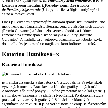
V roku 1615 vydal ešte
Ocho comedias y ocho entremeses
(Osem
komédií a osem medzihier). Posledný román
Los trabajos
de Persiles y Sigismunda
(Útrapy Persilea a Sigismundy) vyšiel
až po autorovej smrti.
Dnes je Cervantes najznámejším autorom španielskej literatúry, jeho
meno nesie najvýznamnejšia literárna cena pre hispánskych autorov
(Premio Cervantes) a štátna celosvetovo pôsobiaca inštitúcia
zameraná na šírenie španielskeho jazyka a kultúry (Instituto
Cervantes). A naplnila sa aj autorova poznámka, že nebude jazyka,
do ktorého by jeho román o tragikomickom hrdinovi nepreložili.
Katarína Hutníková
Katarína Hutníková
Foto: Dorota Holubová
je grafická dizajnérka a ilustrátorka. Vyštudovala na Vysokej škole
výtvarných umení v Bratislave na Katedre grafiky a iných médií.
Absolvovala študijné pobyty v Solúne (zameraný na voľnú grafiku)
a v Krakove (zameraný na plagát a typografiu). Po skončení štúdia
pracovala vo viacerých grafických štúdiách a reklamných
agentúrach, od roku 2018 je na voľnej nohe a venuje sa rôznorodým