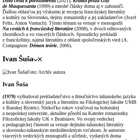
Dlhá cesta k porozumeniu
(2021),
Krátka próza Guy
de Maupassanta
(1999) a mnohé články doma aj v zahraničí.
Ďalšou oblasťou jej výskumu je recepcia francúzskej literatúry
a kultúry na Slovensku, dejiny romanistiky a jej zakladateľov (Jozef
Felix, Anton Vantuch). Týmto témam sa venuje v monografii
Na cestách k francúzskej literatúre
(2008), v dvoch editovaných
zborníkoch a vo viacerých článkoch. Sporadicky prekladá
z francúzštiny, najmä literatúru z oblasti spoločenských vied (A.
Compagnon:
Démon teórie
, 2006).
Ivan Šuša
Foto: Archív autora
Ivan Šuša
(1979)
vyštudoval prekladateľstvo a tlmočníctvo talianskeho jazyka
a kultúry a slovenský jazyk a literatúru na Filologickej fakulte UMB
v Banskej Bystrici. Niekoľko rokov vyučoval na bolonskej
a neapolskej univerzite, aktuálne pôsobí na Katedre romanistiky
Filozofickej fakulty UK v Bratislave. Vo svojej vedeckej
a pedagogickej činnosti sa venuje dejinám talianskej literatúry
a slovensko-talianskym medziliterárnym vzťahom. Je autorom
viacerých vedeckých monografií a učebníc, vydaných doma