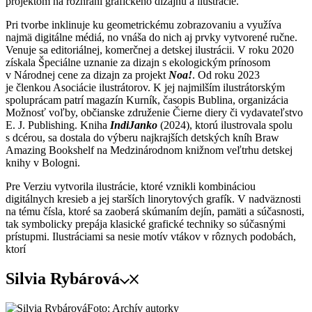
projektom na rozhraní grafického dizajnu a ilustrácie.
Pri tvorbe inklinuje ku geometrickému zobrazovaniu a využíva
najmä digitálne médiá, no vnáša do nich aj prvky vytvorené ručne.
Venuje sa editoriálnej, komerčnej a detskej ilustrácii. V roku 2020
získala Špeciálne uznanie za dizajn s ekologickým prínosom
v Národnej cene za dizajn za projekt
Noa!
. Od roku 2023
je členkou Asociácie ilustrátorov. K jej najmilším ilustrátorským
spoluprácam patrí magazín Kurník, časopis Bublina, organizácia
Možnosť voľby, občianske združenie Čierne diery či vydavateľstvo
E. J. Publishing. Kniha
IndiJanko
(2024), ktorú ilustrovala spolu
s dcérou, sa dostala do výberu najkrajších detských kníh Braw
Amazing Bookshelf na Medzinárodnom knižnom veľtrhu detskej
knihy v Bologni.
Pre Verziu vytvorila ilustrácie, ktoré vznikli kombináciou
digitálnych kresieb a jej starších linorytových grafík. V nadväznosti
na tému čísla, ktoré sa zaoberá skúmaním dejín, pamäti a súčasnosti,
tak symbolicky prepája klasické grafické techniky so súčasnými
prístupmi. Ilustráciami sa nesie motív vtákov v rôznych podobách,
ktorí
Silvia Rybárová
Foto: Archív autorky