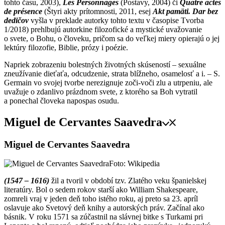
tohto času, 2003),
Les Personnages
(Postavy, 2004) či
Quatre actes
de présence
(Štyri akty prítomnosti, 2011, esej
Akt pamäti. Dar bez
dedičov
vyšla v preklade autorky tohto textu v časopise Tvorba
1/2018) prehlbujú autorkine filozofické a mystic­ké uvažovanie
o svete, o Bohu, o človeku, pričom sa do veľkej miery opierajú o jej
lektúry filozofie, Biblie, prózy i poézie.
Napriek zobrazeniu bolestných životných skúseností – sexuálne
zneužívanie dieťaťa, odcudzenie, strata blížneho, osamelosť a i. – S.
Germain vo svojej tvorbe nerezignuje zoči-voči zlu a utrpeniu, ale
uvažuje o zdanlivo prázdnom svete, z ktorého sa Boh vytratil
a ponechal človeka napospas osudu.
Miguel de Cervantes Saavedra
Miguel de Cervantes Saavedra
Foto: Wikipedia
(1547 – 1616)
žil a tvoril v období tzv. Zlatého veku španielskej
literatúry. Bol o sedem rokov starší ako William Shakespeare,
zomreli vraj v jeden deň toho istého roku, aj preto sa 23. apríl
oslavuje ako Svetový deň knihy a autorských práv. Začínal ako
básnik. V roku 1571 sa zúčastnil na slávnej bitke s Turkami pri