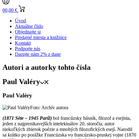
0
0,00
€
Úvod
Aktuálne číslo
Objednajte si
Predajné miesta a knižnice
Kontakt
Podporte nás
Darujte nám 2% z dane
Autori a autorky tohto čísla
Paul Valéry
Paul Valéry
Foto: Archív autora
(1871 Sète – 1945 Paríž)
bol francúzsky básnik, filozof a esejista,
jeden z najprenikavejších intelektuálov 20. storočia, autor
niekoľkých zbierok poézie a mnohých filozofických esejí. Narodil
sa krátko po porážke Francúzska vo francúzsko-pruskej vojne (1870