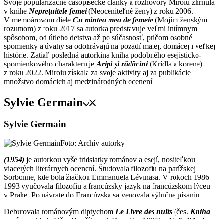
Svoje popularizačné časopisecké články a rozhovory Miroiu zhrnula
v knihe
Nepreţuitele femei
(Neoceniteľné ženy) z roku 2006.
V memoárovom diele
Cu mintea mea de femeie
(Mojím ženským
rozumom) z roku 2017 sa autorka predstavuje veľmi intímnym
spôsobom, od útleho detstva až po súčasnosť, pričom osobné
spomienky a úvahy sa odohrávajú na pozadí malej, domácej i veľkej
histórie. Zatiaľ posledná autorkina kniha podobného esejisticko-
spomienkového charakteru je
Aripi și rădăcini
(Krídla a korene)
z roku 2022. Miroiu získala za svoje aktivity aj za publikácie
množstvo domácich aj medzinárodných ocenení.
Sylvie Germain
Sylvie Germain
Foto: Archív autorky
(1954)
je autorkou vyše tridsiatky románov a esejí, nositeľkou
viacerých literárnych ocenení. Študovala filozofiu na parížskej
Sorbonne, kde bola žiačkou Emmanuela Lévinasa. V rokoch 1986 –
1993 vyučovala filozofiu a francúzsky jazyk na francúzskom lýceu
v Prahe. Po návrate do Francúzska sa venovala výlučne písaniu.
Debutovala románovým diptychom
Le Livre des nuits
(čes.
Kniha