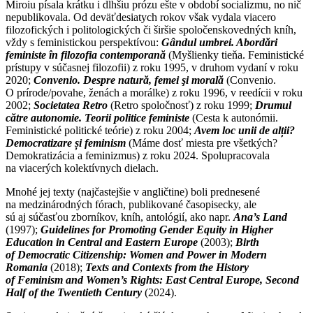
Miroiu písala krátku i dlhšiu prózu ešte v období socializmu, no nič
nepublikovala. Od deväťdesiatych rokov však vydala viacero
filozofických i politologických či širšie spoločenskovedných kníh,
vždy s feministickou perspektívou:
Gândul umbrei. Abordări
feministe în filozofia contemporană
(Myšlienky tieňa. Feministické
prístupy v súčasnej filozofii) z roku 1995, v druhom vydaní v roku
2020;
Convenio. Despre natură, femei şi morală
(Convenio.
O prírode/povahe, ženách a morálke) z roku 1996, v reedícii v roku
2002;
Societatea Retro
(Retro spoločnosť) z roku 1999;
Drumul
către autonomie. Teorii politice feministe
(Cesta k autonómii.
Feministické politické teórie) z roku 2004;
Avem loc unii de alții?
Democratizare și feminism
(Máme dosť miesta pre všetkých?
Demokratizácia a feminizmus) z roku 2024. Spolupracovala
na viacerých kolektívnych dielach.
Mnohé jej texty (najčastejšie v angličtine) boli prednesené
na medzinárodných fórach, publikované časopisecky, ale
sú aj súčasťou zborníkov, kníh, antológií, ako napr.
Ana’s Land
(1997);
Guidelines for Promoting Gender Equity in Higher
Education in Central and Eastern Europe
(2003);
Birth
of Democratic Citizenship: Women and Power in Modern
Romania
(2018);
Texts and Contexts from the History
of Feminism and Women’s Rights: East Central Europe, Second
Half of the Twentieth Century
(2024).