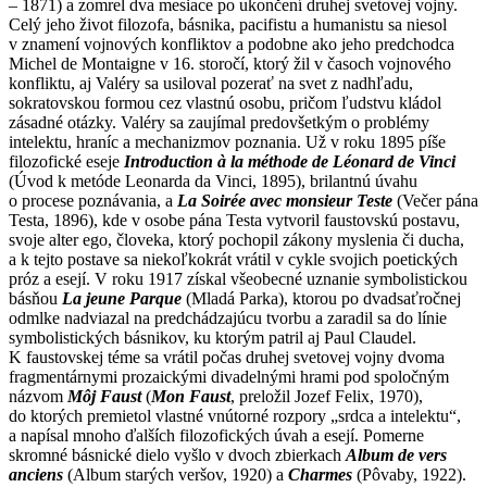
– 1871) a zomrel dva mesiace po ukončení druhej svetovej vojny.
Celý jeho život filozofa, básnika, pacifistu a humanistu sa niesol
v znamení vojnových konfliktov a podobne ako jeho predchodca
Michel de Montaigne v 16. storočí, ktorý žil v časoch vojnového
konfliktu, aj Valéry sa usiloval pozerať na svet z nadhľadu,
sokratovskou formou cez vlastnú osobu, pričom ľudstvu kládol
zásadné otázky. Valéry sa zaujímal predovšetkým o problémy
intelektu, hraníc a mechanizmov poznania. Už v roku 1895 píše
filozofické eseje
Introduction à la méthode de Léonard de Vinci
(Úvod k metóde Leonarda da Vinci, 1895), brilantnú úvahu
o procese poznávania, a
La Soirée avec monsieur Teste
(Večer pána
Testa, 1896), kde v osobe pána Testa vytvoril faustovskú postavu,
svoje alter ego, človeka, ktorý pochopil zákony myslenia či ducha,
a k tejto postave sa niekoľkokrát vrátil v cykle svojich poetických
próz a esejí. V roku 1917 získal všeobecné uznanie symbolistickou
básňou
La jeune Parque
(Mladá Parka), ktorou po dvadsaťročnej
odmlke nadviazal na predchádzajúcu tvorbu a zaradil sa do línie
symbolistických básnikov, ku ktorým patril aj Paul Claudel.
K faustovskej téme sa vrátil počas druhej svetovej vojny dvoma
fragmentárnymi prozaickými divadelnými hrami pod spoločným
názvom
Môj Faust
(
Mon Faust
, preložil Jozef Felix, 1970),
do ktorých premietol vlastné vnútorné rozpory „srdca a intelektu“,
a napísal mnoho ďalších filozofických úvah a esejí. Pomerne
skromné básnické dielo vyšlo v dvoch zbierkach
Album de vers
anciens
(Album starých veršov, 1920) a
Charmes
(Pôvaby, 1922).