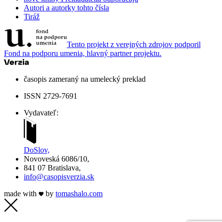
Autori a autorky tohto čísla
Tiráž
Tento projekt z verejných zdrojov podporil
Fond na podporu umenia, hlavný partner projektu.
časopis zameraný na umelecký preklad
ISSN 2729-7691
Vydavateľ:
DoSlov,
Novoveská 6086/10,
841 07 Bratislava,
info@casopisverzia.sk
made with
by
tomas
halo
.com