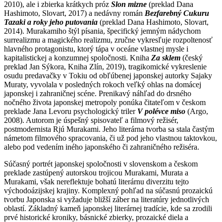
2010), ale i zbierka krátkych próz
Slon mizne
(preklad Dana
Hashimoto, Slovart, 2017) a nedávny román
Bezfarebný Cukuru
Tazaki a roky jeho putovania
(preklad Dana Hashimoto, Slovart,
2014). Murakamiho štýl písania, špecifický jemným nádychom
surrealizmu a magického realizmu, zručne vykresľuje rozpoltenosť
hlavného protagonistu, ktorý tápa v oceáne vlastnej mysle i
kapitalistickej a konzumnej spoločnosti. Kniha
Za sklem
(český
preklad Jan Sýkora, Kniha Zlín, 2019), tragikomické vykreslenie
osudu predavačky v Tokiu od obľúbenej japonskej autorky Sajaky
Muraty, vyvolala v posledných rokoch veľký ohlas na domácej
japonskej i zahraničnej scéne. Prenikavý náhľad do drsného
nočného života japonskej metropoly ponúka čitateľom v českom
preklade Jana Levoru psychologický triler
V polévce miso
(Argo,
2008). Autorom je úspešný spisovateľ a filmový režisér,
postmodernista Rjú Murakami. Jeho literárna tvorba sa stala častým
námetom filmového spracovania, či už pod jeho vlastnou taktovkou,
alebo pod vedením iného japonského či zahraničného režiséra.
Súčasný portrét japonskej spoločnosti v slovenskom a českom
preklade zastúpený autorskou trojicou Murakami, Murata a
Murakami, však nereflektuje bohatú literárnu diverzitu tejto
východoázijskej krajiny. Komplexný pohľad na súčasnú prozaickú
tvorbu Japonska si vyžaduje bližší záber na literatúry jednotlivých
oblastí. Základný kameň japonskej literárnej tradície, kde sa zrodili
prvé historické kroniky, básnické zbierky, prozaické diela a