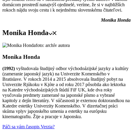
domácom prostredí nanajvýš ojedinelé, veríme, že si v najbližších
rokoch nájdu svoju cestu i k nejednému slovenskému čitateľovi.
Monika Honda
Monika Honda
foto: archív autora
Monika Honda
(1992)
vyštudovala študijný odbor východoázijské jazyky a kultúry
(zameranie japonský jazyk) na Univerzite Komenského v
Bratislave. V rokoch 2014 a 2015 absolvovala študijný pobyt na
Univerzite Rjúkoku v Kjóte a od roku 2017 pôsobila ako lektorka
na Katedre východoázijských štúdií FiF UK, kde dva roky
vyučovala predmety zamerané na japonské písmo a vybrané
kapitoly z dejín literatúry. V súčasnosti je externou doktorandkou na
Katedre estetiky Univerzity Komenského. V dizertačnej práci
skúma vplyv japonského umenia a estetiky na európsku
kinematografiu. Žije a pracuje v Japonsku.
Páči sa vám časopis Verzia?