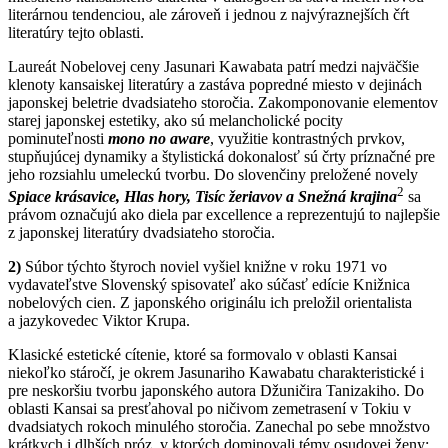
literárnou tendenciou, ale zároveň i jednou z najvýraznejších čŕt
literatúry tejto oblasti.
Laureát Nobelovej ceny Jasunari Kawabata patrí medzi najväčšie
klenoty kansaiskej literatúry a zastáva popredné miesto v dejinách
japonskej beletrie dvadsiateho storočia. Zakomponovanie elementov
starej japonskej estetiky, ako sú melancholické pocity
pominuteľnosti
mono no aware
, využitie kontrastných prvkov,
stupňujúcej dynamiky a štylistická dokonalosť sú črty príznačné pre
jeho rozsiahlu umeleckú tvorbu. Do slovenčiny preložené novely
2
Spiace krásavice, Hlas hory, Tisíc žeriavov a Snežná krajina
sa
právom označujú ako diela par excellence a reprezentujú to najlepšie
z japonskej literatúry dvadsiateho storočia.
2)
Súbor týchto štyroch noviel vyšiel knižne v roku 1971 vo
vydavateľstve Slovenský spisovateľ ako súčasť edície Knižnica
nobelových cien. Z japonského originálu ich preložil orientalista
a jazykovedec Viktor Krupa.
Klasické estetické cítenie, ktoré sa formovalo v oblasti Kansai
niekoľko stáročí, je okrem Jasunariho Kawabatu charakteristické i
pre neskoršiu tvorbu japonského autora Džuničira Tanizakiho. Do
oblasti Kansai sa presťahoval po ničivom zemetrasení v Tokiu v
dvadsiatych rokoch minulého storočia. Zanechal po sebe množstvo
krátkych i dlhších próz, v ktorých dominovali témy osudovej ženy;