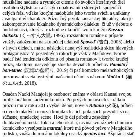
muzikálne nadanie a rytmické cítenie do svojich literárnych diel
osobitou štylistikou a častým opakovaním slovných spojení či
celých fráz, vďaka ktorým nadobúda jeho tvorba svieži a unikátny
avantgardný charakter. Príznačný prvok kansaiskej literatúry, ako je
zakomponovanie lokálneho dynamického dialektu, či už v debute o
hudobníkovi, ktorý sa rozhodne ukončiť svoju kariéru
Kussun
daikoku
(くっすん大黒, 1996), rozsiahlom románe o prípade
vraždy založenom na skutočnej udalosti
Spoveď
(告白, 2005) alebo
v iných dielach, má za následok nanajvýš realistickú skicu hlavných
protagonistov. V posledných rokoch je však v Mačidovej tvorbe
badať istá tendencia odklonu od písania románov k tvorbe kratšej
prózy, ako tomu nasvedčuje zbierka deviatich príbehov
Pamätný
bon-tanec
(記憶の盆踊り, 2019) či päť komicko-melancholických
pozorovaní sveta bystrými mačacími očami s názvom
Mačka L
(猫
のエルは, 2018).
Osačan Naoki Matajoši je osobnosť známa v oblasti Kansai svojou
profesionálnou kariérou komika. Po prvých pokusoch s krátkou
prózou mu v roku 2015 vyšiel debut, novela
Bihana
(火花), príbeh
o dvoch mladých manzai komikoch a ich pokusoch presadiť sa na
súčasnej umeleckej scéne. Hoci je dej príbehu zasadený
do hlavného mesta Tokia a jeho okolia, rovina svojrázneho humoru
komického vystúpenia
manzai
, ktoré má pôvod práve v Matajošiho
rodisku, vnáša do románu lokálny osacký
genius loci
. Ašpirácia stať