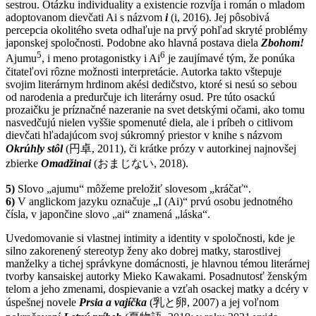
sestrou. Otázku individuality a existencie rozvíja i román o mladom
adoptovanom dievčati Ai s názvom
i
(i, 2016). Jej pôsobivá
percepcia okolitého sveta odhaľuje na prvý pohľad skryté problémy
japonskej spoločnosti. Podobne ako hlavná postava diela
Zbohom!
5
6
Ajumu
, i meno protagonistky i Ai
je zaujímavé tým, že ponúka
čitateľovi rôzne možnosti interpretácie. Autorka takto vštepuje
svojim literárnym hrdinom akési dedičstvo, ktoré si nesú so sebou
od narodenia a predurčuje ich literárny osud. Pre túto osackú
prozaičku je príznačné nazeranie na svet detskými očami, ako tomu
nasvedčujú nielen vyššie spomenuté diela, ale i príbeh o citlivom
dievčati hľadajúcom svoj súkromný priestor v knihe s názvom
Okrúhly stôl
(円卓, 2011), či krátke prózy v autorkinej najnovšej
zbierke
Omadžinai
(おまじない, 2018).
5)
Slovo „ajumu“ môžeme preložiť slovesom „kráčať“.
6)
V anglickom jazyku označuje „I (Ai)“ prvú osobu jednotného
čísla, v japončine slovo „ai“ znamená „láska“.
Uvedomovanie si vlastnej intimity a identity v spoločnosti, kde je
silno zakorenený stereotyp ženy ako dobrej matky, starostlivej
manželky a tichej správkyne domácnosti, je hlavnou témou literárnej
tvorby kansaiskej autorky Mieko Kawakami. Posadnutosť ženským
telom a jeho zmenami, dospievanie a vzťah osackej matky a dcéry v
úspešnej novele
Prsia a vajíčka
(乳と卵, 2007) a jej voľnom