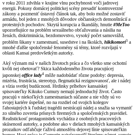
v roku 2011 zdvihla v krajine vlnu pochybnosti voči jadrovej
energii. Pokusy domácej politickej scény presadiť kontroverzné
zákony a pozmeniť ústavný článok tak, aby bolo možné zostaviť
armádu, bol jeden z mnohých dôvodov občianskych demonštrácií a
protestných pochodov. Skrytá korupcia a škandály, hnutie
#MeToo
upozorňujúce na problém sexuálneho obťažovania a násilia na
ženách, diskriminácia, bezdomovstvo, vysoký počet samovrážd,
3
problém šikany v zamestnaní, susedstve i na školách,
hikikomori
a
mnohé ďalšie spoločenské fenomény sú témy, ktoré rozvíjajú v
oblasti Kansai predovšetkým autorky.
Aký význam má v našich životoch práca a čo všetko sme ochotní
kvôli nej obetovať? Skica každodenného života pracujúcej
4
japonskej
office lady
môže nadobúdať rôzne podoby: depresia,
mizéria, frustrácia, stereotyp, flegmatická rezignovanosť, ale i nádej
a vízia svetlej budúcnosti. Hrdinky príbehov kansaiskej
spisovateľky Kikuko Cumury nemajú jednoduchý život. Často
pracujú v niekoľkých zamestnaniach súčasne a nie vždy sú vo
svojej kariére úspešné, no na rozdiel od svojich kolegov
ľahostajných k ľudskej tragédii nestrácajú nádej a snažia sa vymaniť
zo silného zovretia prísnych firemných a spoločenských pravidiel.
Realistickosť protagonistiek vychádza z osobných pracovných
skúseností autorky, a podobne ako v dielach mnohých kansaiských
prozaikov odľahčuje ťaživú atmosféru dejovej línie spisovateľkin
humor. Hoci práca je Cumurin najvýraznejší literárny námet, venuje