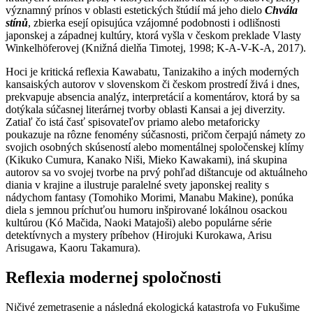
významný prínos v oblasti estetických štúdií má jeho dielo
Chvála
stínů
, zbierka esejí opisujúca vzájomné podobnosti i odlišnosti
japonskej a západnej kultúry, ktorá vyšla v českom preklade Vlasty
Winkelhöferovej (Knižná dielňa Timotej, 1998; K-A-V-K-A, 2017).
Hoci je kritická reflexia Kawabatu, Tanizakiho a iných moderných
kansaiských autorov v slovenskom či českom prostredí živá i dnes,
prekvapuje absencia analýz, interpretácií a komentárov, ktorá by sa
dotýkala súčasnej literárnej tvorby oblasti Kansai a jej diverzity.
Zatiaľ čo istá časť spisovateľov priamo alebo metaforicky
poukazuje na rôzne fenomény súčasnosti, pričom čerpajú námety zo
svojich osobných skúseností alebo momentálnej spoločenskej klímy
(Kikuko Cumura, Kanako Niši, Mieko Kawakami), iná skupina
autorov sa vo svojej tvorbe na prvý pohľad dištancuje od aktuálneho
diania v krajine a ilustruje paralelné svety japonskej reality s
nádychom fantasy (Tomohiko Morimi, Manabu Makine), ponúka
diela s jemnou príchuťou humoru inšpirované lokálnou osackou
kultúrou (Kó Mačida, Naoki Matajoši) alebo populárne série
detektívnych a mystery príbehov (Hirojuki Kurokawa, Arisu
Arisugawa, Kaoru Takamura).
Reflexia modernej spoločnosti
Ničivé zemetrasenie a následná ekologická katastrofa vo Fukušime