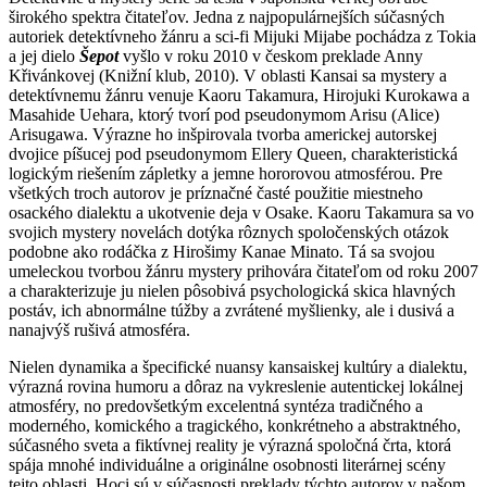
širokého spektra čitateľov. Jedna z najpopulárnejších súčasných
autoriek detektívneho žánru a sci-fi Mijuki Mijabe pochádza z Tokia
a jej dielo
Šepot
vyšlo v roku 2010 v českom preklade Anny
Křivánkovej (Knižní klub, 2010). V oblasti Kansai sa mystery a
detektívnemu žánru venuje Kaoru Takamura, Hirojuki Kurokawa a
Masahide Uehara, ktorý tvorí pod pseudonymom Arisu (Alice)
Arisugawa. Výrazne ho inšpirovala tvorba americkej autorskej
dvojice píšucej pod pseudonymom Ellery Queen, charakteristická
logickým riešením zápletky a jemne hororovou atmosférou. Pre
všetkých troch autorov je príznačné časté použitie miestneho
osackého dialektu a ukotvenie deja v Osake. Kaoru Takamura sa vo
svojich mystery novelách dotýka rôznych spoločenských otázok
podobne ako rodáčka z Hirošimy Kanae Minato. Tá sa svojou
umeleckou tvorbou žánru mystery prihovára čitateľom od roku 2007
a charakterizuje ju nielen pôsobivá psychologická skica hlavných
postáv, ich abnormálne túžby a zvrátené myšlienky, ale i dusivá a
nanajvýš rušivá atmosféra.
Nielen dynamika a špecifické nuansy kansaiskej kultúry a dialektu,
výrazná rovina humoru a dôraz na vykreslenie autentickej lokálnej
atmosféry, no predovšetkým excelentná syntéza tradičného a
moderného, komického a tragického, konkrétneho a abstraktného,
súčasného sveta a fiktívnej reality je výrazná spoločná črta, ktorá
spája mnohé individuálne a originálne osobnosti literárnej scény
tejto oblasti. Hoci sú v súčasnosti preklady týchto autorov v našom