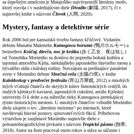
sa úspešným umelcom je Matajošiho najvýraznejší literárny motív,
ktorý rozvíja i v nasledujúcom diele
Divadlo
(劇場, 2017), či v
najnovšej knihe s názvom
Človek
(人間, 2020).
Mystery, fantasy a detektívne série
Rok 2006 bol pre kansaiskú tvorbu fantasy kľúčový. Vydaním
debutu Manabu Makineho
Kamogawa horumó
(鴨川ホルモー) a
bestselleru
Kráčaj, dievča, noc je krátka
(歩く乙女、夜は短し)
od Tomohika Morimiho sa dostáva do popredia bohatá kultúra a
tajomná atmosféra Kjóta, niekdajšieho japonského hlavného mesta a
bývalého sídla cisárskej rodiny. Navzájom sa prelínajúce paralelné
svety v Morimiho debute
Slnečná veža
(太陽の塔), v knihe
Kaleidoskop v predvečer festivalu
(宵山万華鏡, 2012) a mnohých
iných vťahujú čitateľa do skrytých kútov šintoistických svätýň, do
malých kjótskych kaviarní, japonských cukrární, areálu Kjótskej
univerzity či k delte a na nábrežie rieky Kamogawa pretekajúcej
týmto historickým mestom. U mnohých čitateľov vzbudili Morimiho
diela záujem o tzv. „literárny turizmus“ po miestach, ktoré
navštevujú hlavné postavy spisovateľových fikcií. Príbehovou
výstavbou je zaujímavé Morimiho najnovšie dielo s
poloautobiografickými prvkami s názvom
Tropické pásmo
(熱帯,
2018). Autor na ňom pracoval osem rokov a stáva sa súčasne i