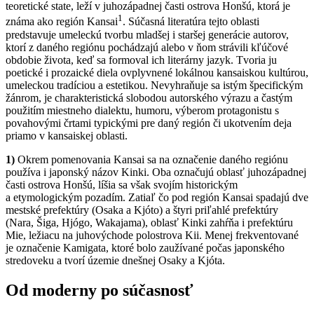
teoretické state, leží v juhozápadnej časti ostrova Honšú, ktorá je
1
známa ako región Kansai
. Súčasná literatúra tejto oblasti
predstavuje umeleckú tvorbu mladšej i staršej generácie autorov,
ktorí z daného regiónu pochádzajú alebo v ňom strávili kľúčové
obdobie života, keď sa formoval ich literárny jazyk. Tvoria ju
poetické i prozaické diela ovplyvnené lokálnou kansaiskou kultúrou,
umeleckou tradíciou a estetikou. Nevyhraňuje sa istým špecifickým
žánrom, je charakteristická slobodou autorského výrazu a častým
použitím miestneho dialektu, humoru, výberom protagonistu s
povahovými črtami typickými pre daný región či ukotvením deja
priamo v kansaiskej oblasti.
1)
Okrem pomenovania Kansai sa na označenie daného regiónu
používa i japonský názov Kinki. Oba označujú oblasť juhozápadnej
časti ostrova Honšú, líšia sa však svojím historickým
a etymologickým pozadím. Zatiaľ čo pod región Kansai spadajú dve
mestské prefektúry (Osaka a Kjóto) a štyri priľahlé prefektúry
(Nara, Šiga, Hjógo, Wakajama), oblasť Kinki zahŕňa i prefektúru
Mie, ležiacu na juhovýchode polostrova Kii. Menej frekventované
je označenie Kamigata, ktoré bolo zaužívané počas japonského
stredoveku a tvorí územie dnešnej Osaky a Kjóta.
Od moderny po súčasnosť