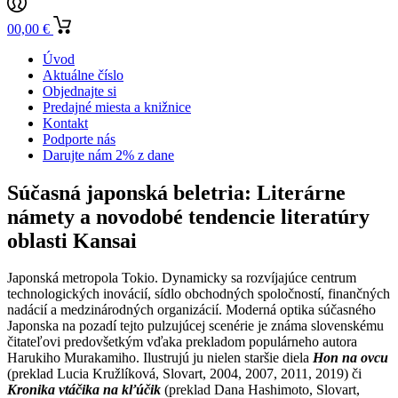
0
0,00
€
Úvod
Aktuálne číslo
Objednajte si
Predajné miesta a knižnice
Kontakt
Podporte nás
Darujte nám 2% z dane
Súčasná japonská beletria: Literárne
námety a novodobé tendencie literatúry
oblasti Kansai
Japonská metropola Tokio. Dynamicky sa rozvíjajúce centrum
technologických inovácií, sídlo obchodných spoločností, finančných
nadácií a medzinárodných organizácií. Moderná optika súčasného
Japonska na pozadí tejto pulzujúcej scenérie je známa slovenskému
čitateľovi predovšetkým vďaka prekladom populárneho autora
Harukiho Murakamiho. Ilustrujú ju nielen staršie diela
Hon na ovcu
(preklad Lucia Kružlíková, Slovart, 2004, 2007, 2011, 2019) či
Kronika vtáčika na kľúčik
(preklad Dana Hashimoto, Slovart,