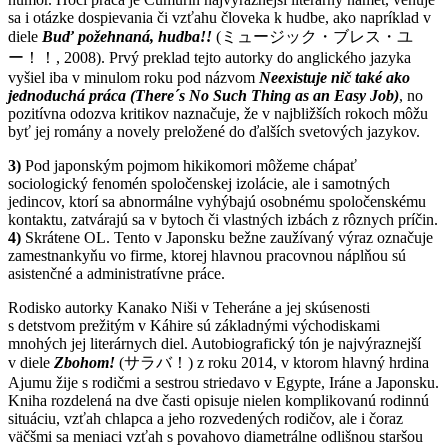
sa i otázke dospievania či vzťahu človeka k hudbe, ako napríklad v
diele
Buď požehnaná, hudba!!
(ミュージック・ブレス・ユ
ー！！, 2008). Prvý preklad tejto autorky do anglického jazyka
vyšiel iba v minulom roku pod názvom
Neexistuje nič také ako
jednoduchá práca (There´s No Such Thing as an Easy Job)
, no
pozitívna odozva kritikov naznačuje, že v najbližších rokoch môžu
byť jej romány a novely preložené do ďalších svetových jazykov.
3)
Pod japonským pojmom hikikomori môžeme chápať
sociologický fenomén spoločenskej izolácie, ale i samotných
jedincov, ktorí sa abnormálne vyhýbajú osobnému spoločenskému
kontaktu, zatvárajú sa v bytoch či vlastných izbách z rôznych príčin.
4)
Skrátene OL. Tento v Japonsku bežne zaužívaný výraz označuje
zamestnankyňu vo firme, ktorej hlavnou pracovnou náplňou sú
asistenčné a administratívne práce.
Rodisko autorky Kanako Niši v Teheráne a jej skúsenosti
s detstvom prežitým v Káhire sú základnými východiskami
mnohých jej literárnych diel. Autobiografický tón je najvýraznejší
v diele
Zbohom!
(サラバ！) z roku 2014, v ktorom hlavný hrdina
Ajumu žije s rodičmi a sestrou striedavo v Egypte, Iráne a Japonsku.
Kniha rozdelená na dve časti opisuje nielen komplikovanú rodinnú
situáciu, vzťah chlapca a jeho rozvedených rodičov, ale i čoraz
väčšmi sa meniaci vzťah s povahovo diametrálne odlišnou staršou