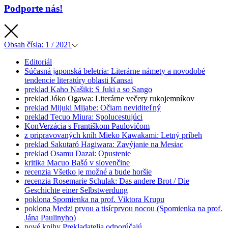
Podporte nás!
Obsah
čísla: 1 / 2021
Editoriál
Súčasná japonská beletria: Literárne námety a novodobé
tendencie literatúry oblasti Kansai
preklad
Kaho Našiki: S Juki a so Sango
preklad
Jóko Ogawa: Literárne večery rukojemníkov
preklad
Mijuki Mijabe: Očiam neviditeľný
preklad
Tecuo Miura: Spolucestujúci
KonVerzácia s Františkom Paulovičom
z pripravovaných kníh
Mieko Kawakami: Letný príbeh
preklad
Sakutaró Hagiwara: Zavýjanie na Mesiac
preklad
Osamu Dazai: Opustenie
kritika
Macuo Bašó v slovenčine
recenzia
Všetko je možné a bude horšie
recenzia
Rosemarie Schulak: Das andere Brot / Die
Geschichte einer Selbstwerdung
poklona
Spomienka na prof. Viktora Krupu
poklona
Medzi prvou a tisícprvou nocou
(Spomienka na prof.
Jána Paulinyho)
nové knihy
Prekladatelia odporúčajú