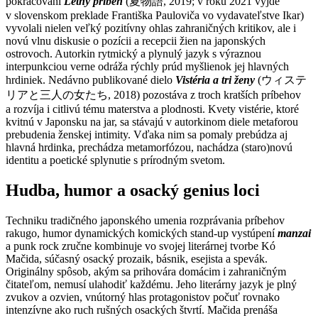
pokračovaní
Letný príbeh
(夏物語, 2019; v roku 2021 vyjde
v slovenskom preklade Františka Pauloviča vo vydavateľstve Ikar)
vyvolali nielen veľký pozitívny ohlas zahraničných kritikov, ale i
novú vlnu diskusie o pozícii a recepcii žien na japonských
ostrovoch. Autorkin rytmický a plynulý jazyk s výraznou
interpunkciou verne odráža rýchly prúd myšlienok jej hlavných
hrdiniek. Nedávno publikované dielo
Vistéria a tri ženy
(ウィステ
リアと三人の女たち, 2018) pozostáva z troch kratších príbehov
a rozvíja i citlivú tému materstva a plodnosti. Kvety vistérie, ktoré
kvitnú v Japonsku na jar, sa stávajú v autorkinom diele metaforou
prebudenia ženskej intimity. Vďaka nim sa pomaly prebúdza aj
hlavná hrdinka, prechádza metamorfózou, nachádza (staro)novú
identitu a poetické splynutie s prírodným svetom.
Hudba, humor a osacký genius loci
Techniku tradičného japonského umenia rozprávania príbehov
rakugo, humor dynamických komických stand-up vystúpení
manzai
a punk rock zručne kombinuje vo svojej literárnej tvorbe Kó
Mačida, súčasný osacký prozaik, básnik, esejista a spevák.
Originálny spôsob, akým sa prihovára domácim i zahraničným
čitateľom, nemusí ulahodiť každému. Jeho literárny jazyk je plný
zvukov a ozvien, vnútorný hlas protagonistov počuť rovnako
intenzívne ako ruch rušných osackých štvrtí. Mačida prenáša