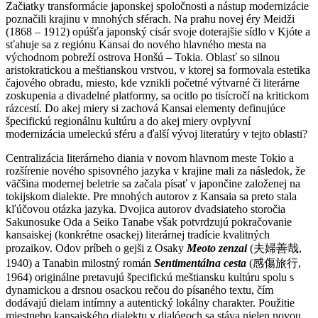
Začiatky transformácie japonskej spoločnosti a nástup modernizácie
poznačili krajinu v mnohých sférach. Na prahu novej éry Meidži
(1868 – 1912) opúšťa japonský cisár svoje doterajšie sídlo v Kjóte a
sťahuje sa z regiónu Kansai do nového hlavného mesta na
východnom pobreží ostrova Honšú – Tokia. Oblasť so silnou
aristokratickou a meštianskou vrstvou, v ktorej sa formovala estetika
čajového obradu, miesto, kde vznikli početné výtvarné či literárne
zoskupenia a divadelné platformy, sa ocitlo po tisícročí na kritickom
rázcestí. Do akej miery si zachová Kansai elementy definujúce
špecifickú regionálnu kultúru a do akej miery ovplyvní
modernizácia umeleckú sféru a ďalší vývoj literatúry v tejto oblasti?
Centralizácia literárneho diania v novom hlavnom meste Tokio a
rozšírenie nového spisovného jazyka v krajine mali za následok, že
väčšina modernej beletrie sa začala písať v japončine založenej na
tokijskom dialekte. Pre mnohých autorov z Kansaia sa preto stala
kľúčovou otázka jazyka. Dvojica autorov dvadsiateho storočia
Sakunosuke Oda a Seiko Tanabe však potvrdzujú pokračovanie
kansaiskej (konkrétne osackej) literárnej tradície kvalitných
prozaikov. Odov príbeh o gejši z Osaky
Meoto zenzai
(夫婦善哉,
1940) a Tanabin milostný román
Sentimentálna cesta
(感傷旅行,
1964) originálne pretavujú špecifickú meštiansku kultúru spolu s
dynamickou a drsnou osackou rečou do písaného textu, čím
dodávajú dielam intímny a autentický lokálny charakter. Použitie
miestneho kansaiského dialektu v dialógoch sa stáva nielen novou