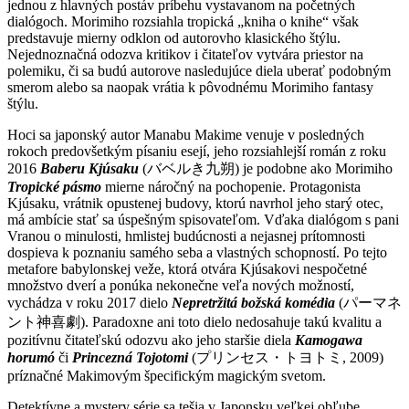
jednou z hlavných postáv príbehu vystavanom na početných
dialógoch. Morimiho rozsiahla tropická „kniha o knihe“ však
predstavuje mierny odklon od autorovho klasického štýlu.
Nejednoznačná odozva kritikov i čitateľov vytvára priestor na
polemiku, či sa budú autorove nasledujúce diela uberať podobným
smerom alebo sa naopak vrátia k pôvodnému Morimiho fantasy
štýlu.
Hoci sa japonský autor Manabu Makime venuje v posledných
rokoch predovšetkým písaniu esejí, jeho rozsiahlejší román z roku
2016
Baberu Kjúsaku
(バベルき九朔) je podobne ako Morimiho
Tropické pásmo
mierne náročný na pochopenie. Protagonista
Kjúsaku, vrátnik opustenej budovy, ktorú navrhol jeho starý otec,
má ambície stať sa úspešným spisovateľom. Vďaka dialógom s pani
Vranou o minulosti, hmlistej budúcnosti a nejasnej prítomnosti
dospieva k poznaniu samého seba a vlastných schopností. Po tejto
metafore babylonskej veže, ktorá otvára Kjúsakovi nespočetné
množstvo dverí a ponúka nekonečne veľa nových možností,
vychádza v roku 2017 dielo
Nepretržitá božská komédia
(パーマネ
ント神喜劇). Paradoxne ani toto dielo nedosahuje takú kvalitu a
pozitívnu čitateľskú odozvu ako jeho staršie diela
Kamogawa
horumó
či
Princezná Tojotomi
(プリンセス・トヨトミ, 2009)
príznačné Makimovým špecifickým magickým svetom.
Detektívne a mystery série sa tešia v Japonsku veľkej obľube