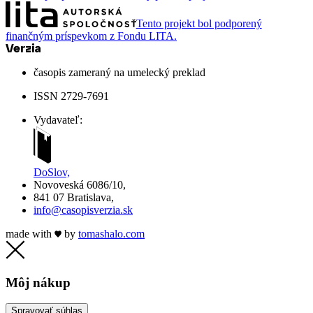
Tento projekt bol podporený
finančným príspevkom z Fondu LITA.
časopis zameraný na umelecký preklad
ISSN 2729-7691
Vydavateľ:
DoSlov,
Novoveská 6086/10,
841 07 Bratislava,
info@casopisverzia.sk
made with
by
tomas
halo
.com
Môj nákup
Spravovať súhlas